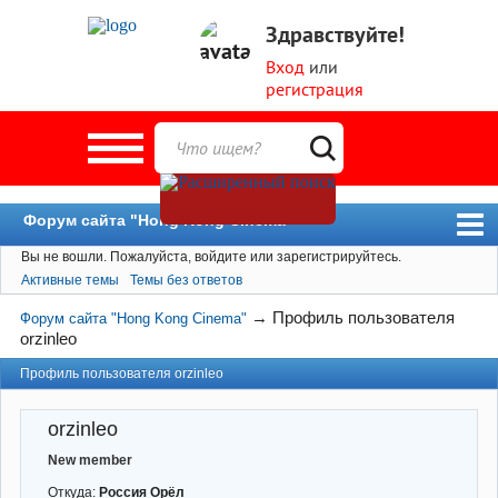
Здравствуйте!
Вход
или
регистрация
Форум сайта "Hong Kong Cinema"
Вы не вошли.
Пожалуйста, войдите или зарегистрируйтесь.
Форум
Активные темы
Темы без ответов
Новости
→
Профиль пользователя
Форум сайта "Hong Kong Cinema"
Пользователи
orzinleo
Поиск
Профиль пользователя orzinleo
orzinleo
New member
Откуда:
Россия Орёл