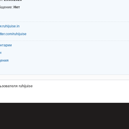
бщение:
Нет
w.ruhijuise.in
itter.com/ruhijuise
ентарии
и
щения
зователя ruhijuise