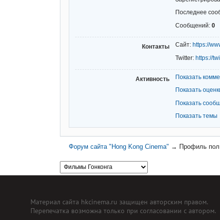
Последнее соо
Сообщений:
0
Сайт:
https://ww
Контакты
Twitter:
https://tw
Показать комм
Активность
Показать оценк
Показать сооб
Показать темы
Форум сайта "Hong Kong Cinema"
→
Профиль поль
Материал сайта hkcinema.ru защищен авторским правом.
Перепечатка возможна только при согласовании с автором.