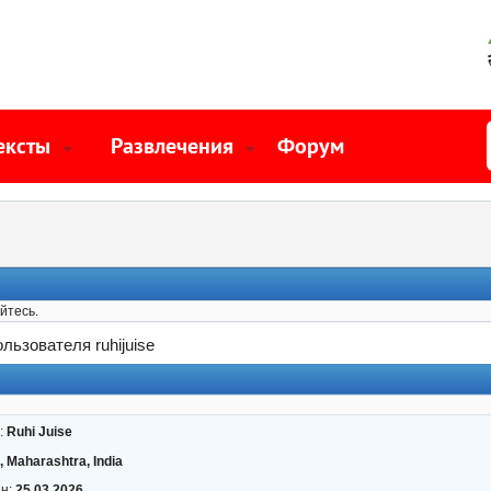
ексты
Развлечения
Форум
йтесь.
льзователя ruhijuise
:
Ruhi Juise
 Maharashtra, India
ан:
25.03.2026