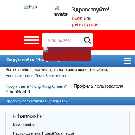
Здравствуйте!
Вход
или
регистрация
Форум сайта "Hong Kong Cinema"
Вы не вошли.
Пожалуйста, войдите или зарегистрируйтесь.
Форум
Активные темы
Темы без ответов
Новости
→
Профиль пользователя
Форум сайта "Hong Kong Cinema"
Пользователи
EthanNash9
Поиск
Профиль пользователя EthanNash9
EthanNash9
New member
Настоящее имя:
https://7dgame.co/