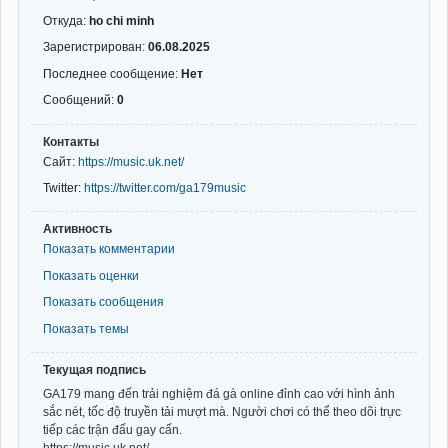
Откуда:
ho chi minh
Зарегистрирован:
06.08.2025
Последнее сообщение:
Нет
Сообщений:
0
Контакты
Сайт:
https://music.uk.net/
Twitter:
https://twitter.com/ga179music
Активность
Показать комментарии
Показать оценки
Показать сообщения
Показать темы
Текущая подпись
GA179 mang đến trải nghiệm đá gà online đỉnh cao với hình ảnh
sắc nét, tốc độ truyền tải mượt mà. Người chơi có thể theo dõi trực
tiếp các trận đấu gay cấn.