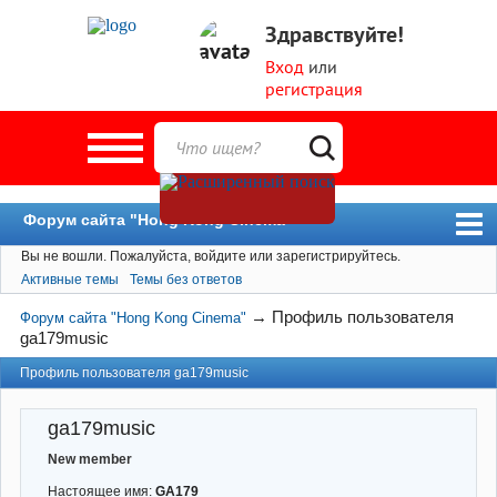
Здравствуйте!
Вход
или
регистрация
Форум сайта "Hong Kong Cinema"
Вы не вошли.
Пожалуйста, войдите или зарегистрируйтесь.
Форум
Активные темы
Темы без ответов
Новости
→
Профиль пользователя
Форум сайта "Hong Kong Cinema"
Пользователи
ga179music
Поиск
Профиль пользователя ga179music
ga179music
New member
Настоящее имя:
GA179