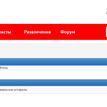
ексты
Развлечения
Форум
йтесь.
верна или устарела.