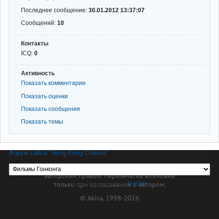
Последнее сообщение:
30.01.2012 13:37:07
Сообщений:
10
Контакты
ICQ:
0
Активность
Показать комментарии
Показать оценки
Показать сообщения
Показать темы
Форум сайта "Hong Kong Cinema"
→
Профиль пользователя crio1
Материал сайта hkcinema.ru защищен
авторским правом. Перепечатка возможна
только при согласовании с автором.
Форум работает на
PunBB
© Akira, 1998-2026