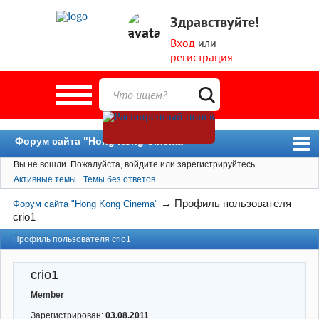
Здравствуйте!
Вход
или
регистрация
Форум сайта "Hong Kong Cinema"
Вы не вошли.
Пожалуйста, войдите или зарегистрируйтесь.
Форум
Активные темы
Темы без ответов
Новости
→
Профиль пользователя
Форум сайта "Hong Kong Cinema"
Пользователи
crio1
Поиск
Профиль пользователя crio1
crio1
Member
Зарегистрирован:
03.08.2011