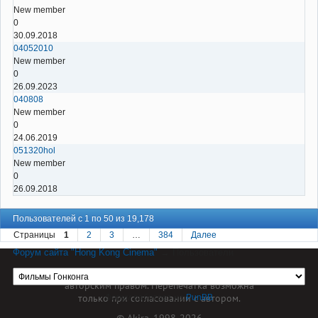
New member
0
30.09.2018
04052010
New member
0
26.09.2023
040808
New member
0
24.06.2019
051320hol
New member
0
26.09.2018
Пользователей с 1 по 50 из 19,178
Страницы
1
2
3
…
384
Далее
Форум сайта "Hong Kong Cinema"
→
Пользователи
Материал сайта hkcinema.ru защищен
авторским правом. Перепечатка возможна
только при согласовании с автором.
Форум работает на
PunBB