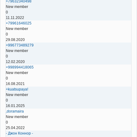
+79632340498
New member
0
11.11.2022
+79961646025
New member
0
29.08.2020
+996773489279
New member
0
12.02.2020
+998994418065
New member
0
16.08.2021
+kuatsupaya!
New member
0
16.01.2025
,doramaira
New member
0
25.04.2022
- Джон Коннор -