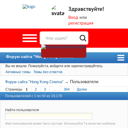
Здравствуйте!
Вход
или
регистрация
Форум сайта "Hong Kong Cinema"
Вы не вошли.
Пожалуйста, войдите или зарегистрируйтесь.
Форум
Активные темы
Темы без ответов
Новости
→
Пользователи
Форум сайта "Hong Kong Cinema"
Пользователи
Страницы
1
2
3
…
384
Далее
Поиск
Пользователей с 1 по 50 из 19,178
Найти пользователя
Имя пользователя может быть пустым. Используйте
*
в качестве шаблона