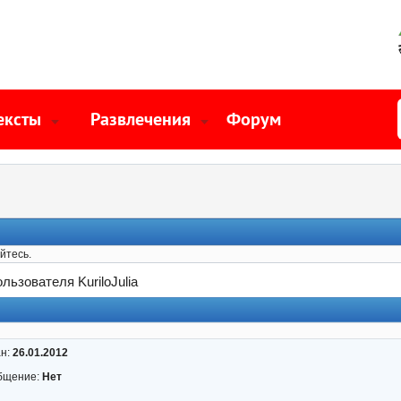
ексты
Развлечения
Форум
йтесь.
льзователя KuriloJulia
ан:
26.01.2012
бщение:
Нет