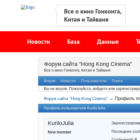
Все о кино Гонконга,
Китая и Тайваня
Новости
База
Данные
Т
Форум сайта "Hong Kong Cinema"
Все о кино Гонконга, Китая и Тайваня
Форум
Новости
Пользователи
Поиск
Вы не вошли.
Пожалуйста, войдите или зарегистриру
→
Профиль по
Форум сайта "Hong Kong Cinema"
Профиль пользователя KuriloJulia
KuriloJulia
Зарегистриров
Последнее соо
New member
Сообщений:
0