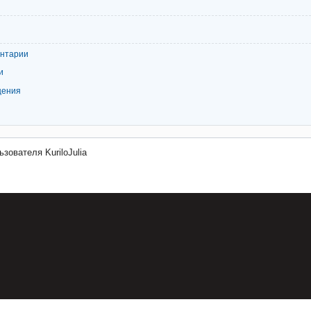
ентарии
и
щения
зователя KuriloJulia