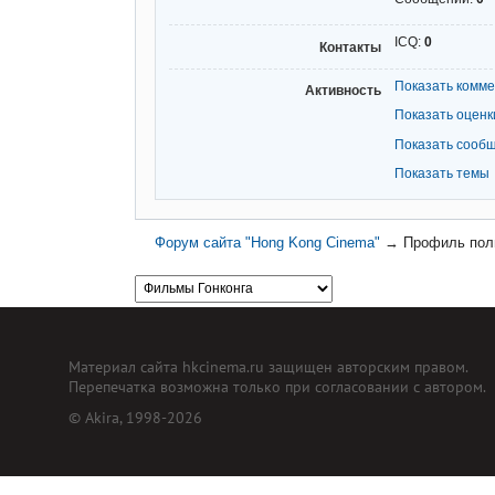
ICQ:
0
Контакты
Показать комм
Активность
Показать оценк
Показать сооб
Показать темы
Форум сайта "Hong Kong Cinema"
→
Профиль поль
Материал сайта hkcinema.ru защищен авторским правом.
Перепечатка возможна только при согласовании с автором.
© Akira, 1998-2026