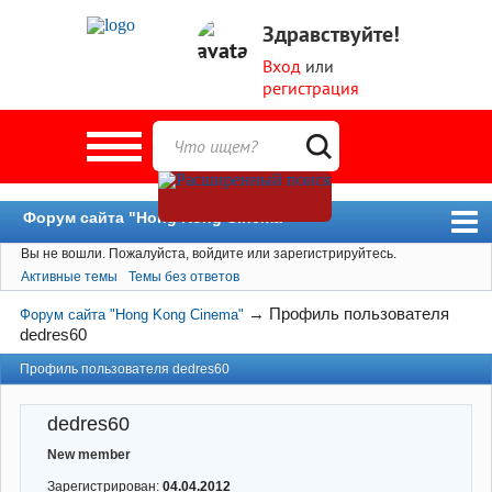
Здравствуйте!
Вход
или
регистрация
Форум сайта "Hong Kong Cinema"
Вы не вошли.
Пожалуйста, войдите или зарегистрируйтесь.
Форум
Активные темы
Темы без ответов
Новости
→
Профиль пользователя
Форум сайта "Hong Kong Cinema"
Пользователи
dedres60
Поиск
Профиль пользователя dedres60
dedres60
New member
Зарегистрирован:
04.04.2012