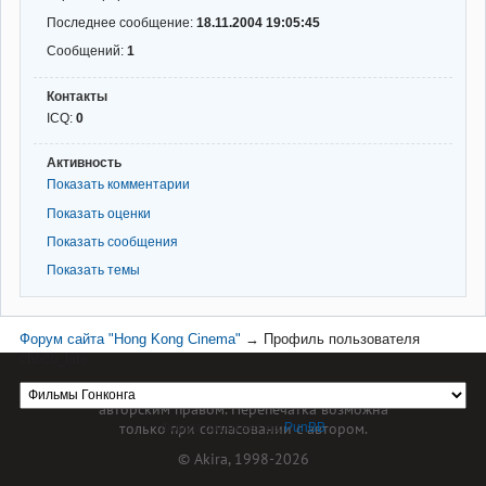
Последнее сообщение:
18.11.2004 19:05:45
Сообщений:
1
Контакты
ICQ:
0
Активность
Показать комментарии
Показать оценки
Показать сообщения
Показать темы
Форум сайта "Hong Kong Cinema"
→
Профиль пользователя
choco_late
Материал сайта hkcinema.ru защищен
авторским правом. Перепечатка возможна
только при согласовании с автором.
Форум работает на
PunBB
© Akira, 1998-2026