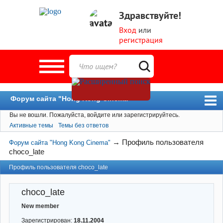
Здравствуйте!
Вход
или
регистрация
Форум сайта "Hong Kong Cinema"
Вы не вошли.
Пожалуйста, войдите или зарегистрируйтесь.
Форум
Активные темы
Темы без ответов
Новости
→
Профиль пользователя
Форум сайта "Hong Kong Cinema"
Пользователи
choco_late
Поиск
Профиль пользователя choco_late
choco_late
New member
Зарегистрирован:
18.11.2004