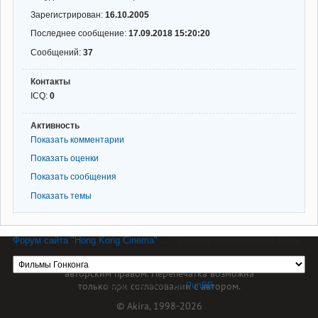
Зарегистрирован:
16.10.2005
Последнее сообщение:
17.09.2018 15:20:20
Сообщений:
37
Контакты
ICQ:
0
Активность
Показать комментарии
Показать оценки
Показать сообщения
Показать темы
Форум сайта "Hong Kong Cinema"
→
Профиль пользователя Бетас
Материал сайта hkcinema.ru защищен
авторским правом. Перепечатка возможна
только при согласовании с автором.
Форум работает на
PunBB
© Akira, 1998-2026