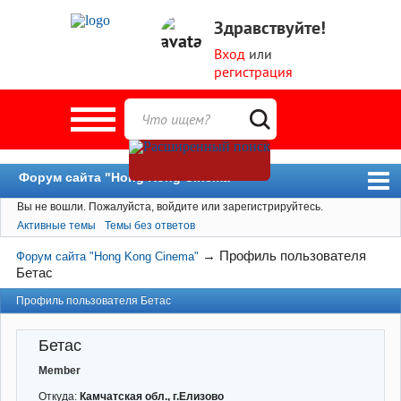
Здравствуйте!
Вход
или
регистрация
Форум сайта "Hong Kong Cinema"
Вы не вошли.
Пожалуйста, войдите или зарегистрируйтесь.
Форум
Активные темы
Темы без ответов
Новости
→
Профиль пользователя
Форум сайта "Hong Kong Cinema"
Пользователи
Бетас
Поиск
Профиль пользователя Бетас
Бетас
Member
Откуда:
Камчатская обл., г.Елизово