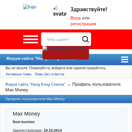
Здравствуйте!
Вход
или
регистрация
Форум сайта "Hong Kong Cinema"
Вы не вошли.
Пожалуйста, войдите или зарегистрируйтесь.
Форум
Активные темы
Темы без ответов
Новости
→
Профиль пользователя
Форум сайта "Hong Kong Cinema"
Пользователи
Max Money
Поиск
Профиль пользователя Max Money
Max Money
New member
Зарегистрирован:
29.10.2014