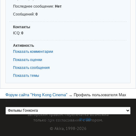
Последнее сообщение:
Нет
Сообщений:
0
Контакты
ICQ:
0
Активность
Показать комментарии
Показать оценки
Показать сообщения
Показать темы
Форум сайта "Hong Kong Cinema"
→
Профиль пользователя Max
Money
Материал сайта hkcinema.ru защищен
авторским правом. Перепечатка возможна
только при согласовании с автором.
Форум работает на
PunBB
© Akira, 1998-2026