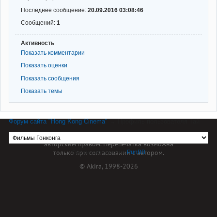
Последнее сообщение:
20.09.2016 03:08:46
Сообщений:
1
Активность
Показать комментарии
Показать оценки
Показать сообщения
Показать темы
Форум сайта "Hong Kong Cinema"
→
Профиль пользователя Тай
Материал сайта hkcinema.ru защищен
авторским правом. Перепечатка возможна
только при согласовании с автором.
Форум работает на
PunBB
© Akira, 1998-2026