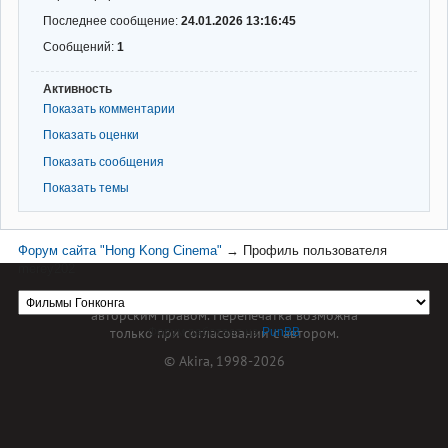
Последнее сообщение:
24.01.2026 13:16:45
Сообщений:
1
Активность
Показать комментарии
Показать оценки
Показать сообщения
Показать темы
Форум сайта "Hong Kong Cinema"
→
Профиль пользователя
merey202
Материал сайта hkcinema.ru защищен
авторским правом. Перепечатка возможна
только при согласовании с автором.
Форум работает на
PunBB
© Akira, 1998-2026