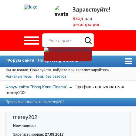
Здравствуйте!
Вход
или
регистрация
Форум сайта "Hong Kong Cinema"
Вы не вошли.
Пожалуйста, войдите или зарегистрируйтесь.
Форум
Активные темы
Темы без ответов
Новости
→
Профиль пользователя
Форум сайта "Hong Kong Cinema"
Пользователи
merey202
Поиск
Профиль пользователя merey202
merey202
New member
Зарегистрирован:
27.09.2017