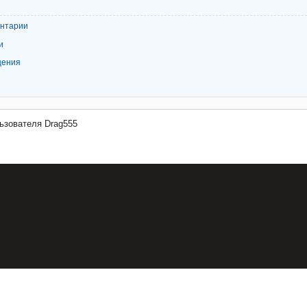
ентарии
и
щения
ьзователя Drag555