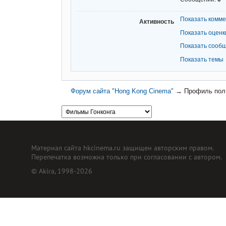
Показать комм
Активность
Показать оценк
Показать сооб
Показать темы
Форум сайта "Hong Kong Cinema"
→
Профиль пол
Материал сайта hkcinema.ru защищен авторским правом.
Перепечатка возможна только при согласовании с автором.
© Akira, 1998-2026