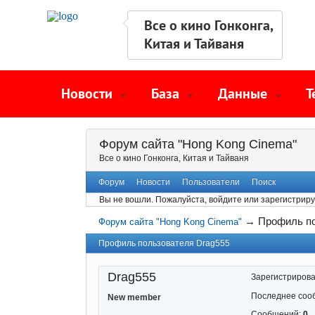
Все о кино Гонконга,
Китая и Тайваня
Новости
База
Данные
Т
Форум сайта "Hong Kong Cinema"
Все о кино Гонконга, Китая и Тайваня
Форум
Новости
Пользователи
Поиск
Вы не вошли.
Пожалуйста, войдите или зарегистриру
→
Профиль по
Форум сайта "Hong Kong Cinema"
Профиль пользователя Drag555
Drag555
Зарегистриров
Последнее соо
New member
Сообщений:
0