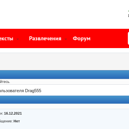
ексты
Развлечения
Форум
йтесь.
льзователя Drag555
ан:
16.12.2021
бщение:
Нет