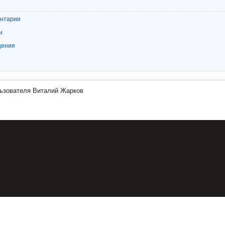
ентарии
и
щения
ьзователя Виталий Жарков