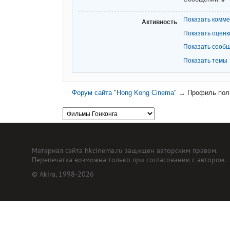
Показать комм
Активность
Показать оценк
Показать сооб
Показать темы
Форум сайта "Hong Kong Cinema"
→
Профиль пол
Материал сайта hkcinema.ru защищен авторским правом.
Перепечатка возможна только при согласовании с автором.
© Akira, 1998-2026