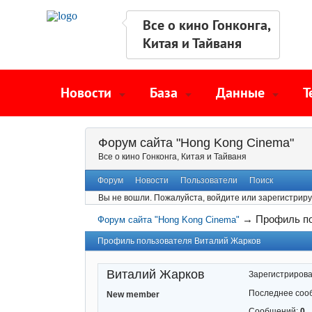
Все о кино Гонконга,
Китая и Тайваня
Новости
База
Данные
Т
Форум сайта "Hong Kong Cinema"
Все о кино Гонконга, Китая и Тайваня
Форум
Новости
Пользователи
Поиск
Вы не вошли.
Пожалуйста, войдите или зарегистриру
→
Профиль п
Форум сайта "Hong Kong Cinema"
Профиль пользователя Виталий Жарков
Виталий Жарков
Зарегистриров
Последнее соо
New member
Сообщений:
0