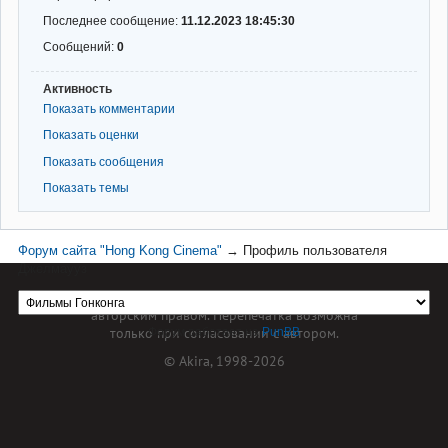
Последнее сообщение:
11.12.2023 18:45:30
Сообщений:
0
Активность
Показать комментарии
Показать оценки
Показать сообщения
Показать темы
Форум сайта "Hong Kong Cinema"
→
Профиль пользователя
Джелмаууз
Материал сайта hkcinema.ru защищен
авторским правом. Перепечатка возможна
только при согласовании с автором.
Форум работает на
PunBB
© Akira, 1998-2026