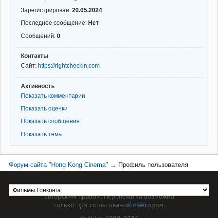
Зарегистрирован:
20.05.2024
Последнее сообщение:
Нет
Сообщений:
0
Контакты
Сайт:
https://rightcheckin.com
Активность
Показать комментарии
Показать оценки
Показать сообщения
Показать темы
Форум сайта "Hong Kong Cinema"
→
Профиль пользователя
rightcheckin
Материал сайта hkcinema.ru защищен
авторским правом. Перепечатка возможна
только при согласовании с автором.
Форум работает на
PunBB