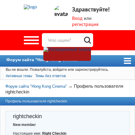
Здравствуйте!
Вход
или
регистрация
Форум сайта "Hong Kong Cinema"
Вы не вошли.
Пожалуйста, войдите или зарегистрируйтесь.
Форум
Активные темы
Темы без ответов
Новости
→
Профиль пользователя
Форум сайта "Hong Kong Cinema"
Пользователи
rightcheckin
Поиск
Профиль пользователя rightcheckin
rightcheckin
New member
Настоящее имя:
Right Checkin