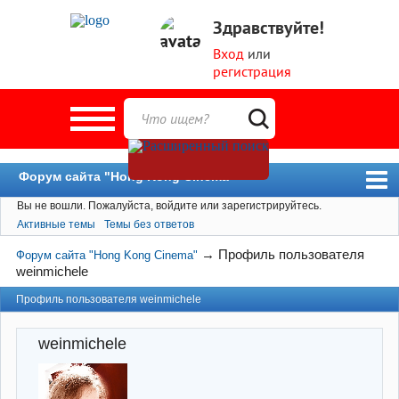
Здравствуйте!
Вход
или
регистрация
Форум сайта "Hong Kong Cinema"
Вы не вошли.
Пожалуйста, войдите или зарегистрируйтесь.
Форум
Активные темы
Темы без ответов
Новости
→
Профиль пользователя
Форум сайта "Hong Kong Cinema"
Пользователи
weinmichele
Поиск
Профиль пользователя weinmichele
weinmichele