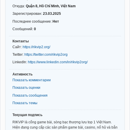
Откуда:
Quận 8, Hồ Chí Minh, Việt Nam
Зарегистрирован:
23.03.2025
Последнее сообщение:
Нет
Сообщений:
0
Контакты
Сайт:
https://rikvip2.org/
Twitter:
https://twitter.com/rikvip2org
LinkedIn:
https://www.linkedin.com/in/rikvip2org/
Активность
Показать комментарии
Показать оценки
Показать сообщения
Показать темы
Текущая подпись
RIKVIP là cổng game bài, sòng bạc thượng lưu top 1 Việt Nam.
Hiện đang cung cấp các sản phẩm game bài, casino, nổ hũ và bắn