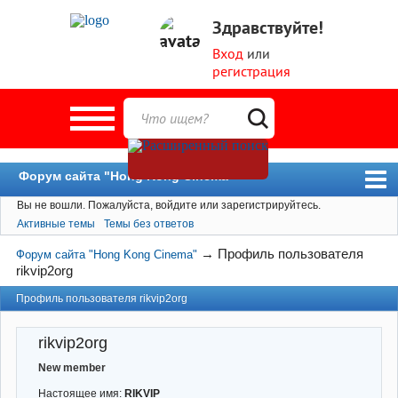
Здравствуйте!
Вход
или
регистрация
Форум сайта "Hong Kong Cinema"
Вы не вошли.
Пожалуйста, войдите или зарегистрируйтесь.
Форум
Активные темы
Темы без ответов
Новости
→
Профиль пользователя
Форум сайта "Hong Kong Cinema"
Пользователи
rikvip2org
Поиск
Профиль пользователя rikvip2org
rikvip2org
New member
Настоящее имя:
RIKVIP