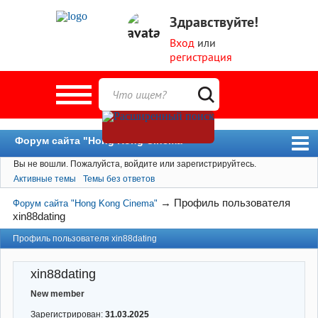
Здравствуйте!
Вход
или
регистрация
Форум сайта "Hong Kong Cinema"
Вы не вошли.
Пожалуйста, войдите или зарегистрируйтесь.
Форум
Активные темы
Темы без ответов
Новости
→
Профиль пользователя
Форум сайта "Hong Kong Cinema"
Пользователи
xin88dating
Поиск
Профиль пользователя xin88dating
xin88dating
New member
Зарегистрирован:
31.03.2025