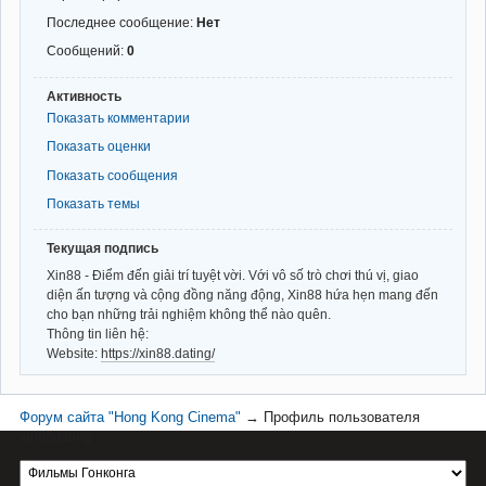
Последнее сообщение:
Нет
Сообщений:
0
Активность
Показать комментарии
Показать оценки
Показать сообщения
Показать темы
Текущая подпись
Xin88 - Điểm đến giải trí tuyệt vời. Với vô số trò chơi thú vị, giao
diện ấn tượng và cộng đồng năng động, Xin88 hứa hẹn mang đến
cho bạn những trải nghiệm không thể nào quên.
Thông tin liên hệ:
Website:
https://xin88.dating/
Форум сайта "Hong Kong Cinema"
→
Профиль пользователя
xin88dating
Материал сайта hkcinema.ru защищен