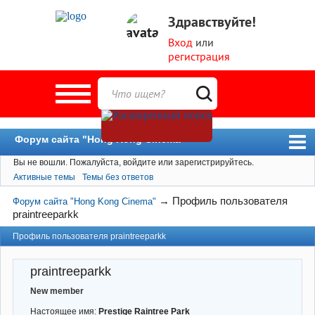
Здравствуйте!
Вход
или
регистрация
Форум сайта "Hong Kong Cinema"
Вы не вошли.
Пожалуйста, войдите или зарегистрируйтесь.
Форум
Активные темы
Темы без ответов
Новости
→
Профиль пользователя
Форум сайта "Hong Kong Cinema"
Пользователи
praintreeparkk
Поиск
Профиль пользователя praintreeparkk
praintreeparkk
New member
Настоящее имя:
Prestige Raintree Park