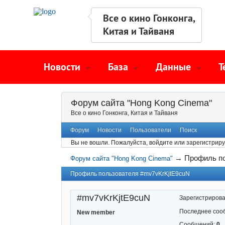
Все о кино Гонконга,
Китая и Тайваня
Новости
База
Данные
Т
Форум сайта "Hong Kong Cinema"
Все о кино Гонконга, Китая и Тайваня
Форум
Новости
Пользователи
Поиск
Вы не вошли.
Пожалуйста, войдите или зарегистриру
→
Профиль по
Форум сайта "Hong Kong Cinema"
Профиль пользователя #mv7vKrKjtE9cuN
#mv7vKrKjtE9cuN
Зарегистриров
Последнее соо
New member
Сообщений:
0