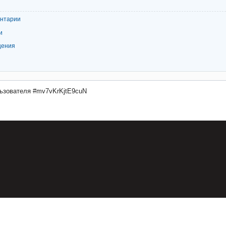
ентарии
и
щения
ьзователя #mv7vKrKjtE9cuN