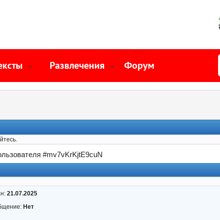
ексты
Развлечения
Форум
йтесь.
льзователя #mv7vKrKjtE9cuN
ан:
21.07.2025
бщение:
Нет