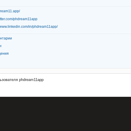
hdream11.app/
twitter.com/phdream11app
//www.linkedin.com/in/phdream11app/
ентарии
и
щения
ьзователя phdream11app