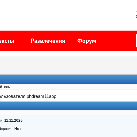
ексты
Развлечения
Форум
йтесь.
льзователя phdream11app
ан:
11.11.2025
бщение:
Нет