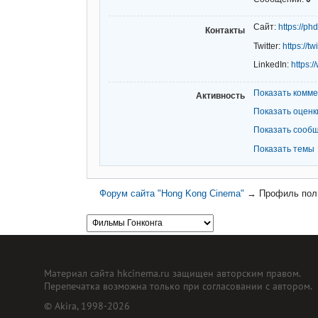
Сайт:
https://p
Контакты
Twitter:
https://
LinkedIn:
https:
Показать комм
Активность
Показать оценк
Показать сооб
Показать темы
Форум сайта "Hong Kong Cinema"
→
Профиль пол
Материал сайта hkcinema.ru защищен авторским правом.
Перепечатка возможна только при согласовании с автором.
© Akira, 1998-2026