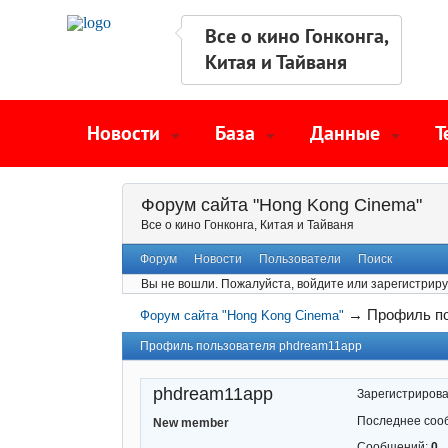
Все о кино Гонконга,
Китая и Тайваня
Новости
База
Данные
Т
Форум сайта "Hong Kong Cinema"
Все о кино Гонконга, Китая и Тайваня
Форум
Новости
Пользователи
Поиск
Вы не вошли.
Пожалуйста, войдите или зарегистриру
→
Профиль по
Форум сайта "Hong Kong Cinema"
Профиль пользователя phdream11app
phdream11app
Зарегистриров
Последнее соо
New member
Сообщений:
0