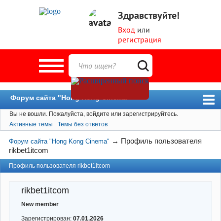
Здравствуйте!
Вход
или
регистрация
Форум сайта "Hong Kong Cinema"
Вы не вошли.
Пожалуйста, войдите или зарегистрируйтесь.
Форум
Активные темы
Темы без ответов
Новости
→
Профиль пользователя
Форум сайта "Hong Kong Cinema"
Пользователи
rikbet1itcom
Поиск
Профиль пользователя rikbet1itcom
rikbet1itcom
New member
Зарегистрирован:
07.01.2026