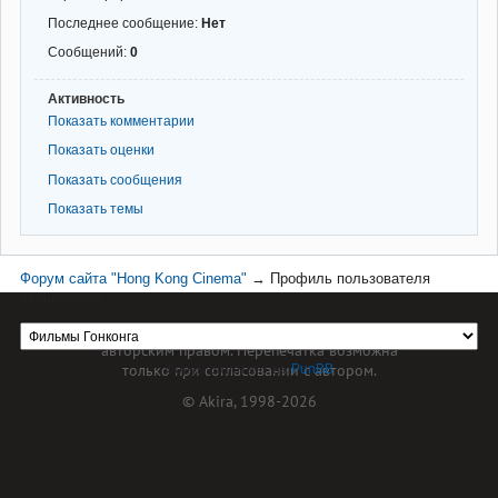
Последнее сообщение:
Нет
Сообщений:
0
Активность
Показать комментарии
Показать оценки
Показать сообщения
Показать темы
Форум сайта "Hong Kong Cinema"
→
Профиль пользователя
johnmary345
Материал сайта hkcinema.ru защищен
авторским правом. Перепечатка возможна
только при согласовании с автором.
Форум работает на
PunBB
© Akira, 1998-2026