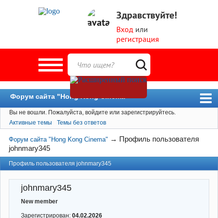
Здравствуйте!
Вход
или
регистрация
Форум сайта "Hong Kong Cinema"
Вы не вошли.
Пожалуйста, войдите или зарегистрируйтесь.
Форум
Активные темы
Темы без ответов
Новости
→
Профиль пользователя
Форум сайта "Hong Kong Cinema"
Пользователи
johnmary345
Поиск
Профиль пользователя johnmary345
johnmary345
New member
Зарегистрирован:
04.02.2026