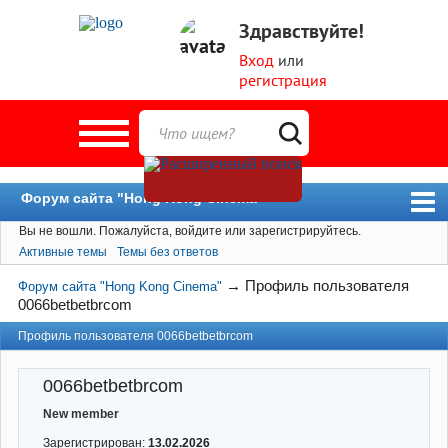
Здравствуйте!
Вход
или
регистрация
Форум сайта "Hong Kong Cinema"
Вы не вошли.
Пожалуйста, войдите или зарегистрируйтесь.
Форум
Активные темы
Темы без ответов
Новости
→
Профиль пользователя
Форум сайта "Hong Kong Cinema"
Пользователи
0066betbetbrcom
Поиск
Профиль пользователя 0066betbetbrcom
0066betbetbrcom
New member
Зарегистрирован:
13.02.2026