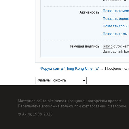
Показать комм
Активность
Показать оценк
Показать сооб
Показать темы
Текущая подпись
Rikvip
được xem l
đảm bảo tính bảo
Форум сайта "Hong Kong Cinema"
→
Профиль поль
Материал сайта hkcinema.ru защищен авторским правом.
Перепечатка возможна только при согласовании с автором.
© Akira, 1998-2026