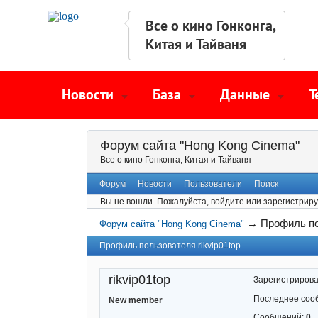
Все о кино Гонконга,
Китая и Тайваня
Новости
База
Данные
Т
Форум сайта "Hong Kong Cinema"
Все о кино Гонконга, Китая и Тайваня
Форум
Новости
Пользователи
Поиск
Вы не вошли.
Пожалуйста, войдите или зарегистриру
→
Профиль по
Форум сайта "Hong Kong Cinema"
Профиль пользователя rikvip01top
rikvip01top
Зарегистриров
Последнее соо
New member
Сообщений:
0