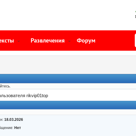
ексты
Развлечения
Форум
йтесь.
льзователя rikvip01top
ан:
18.03.2026
бщение:
Нет