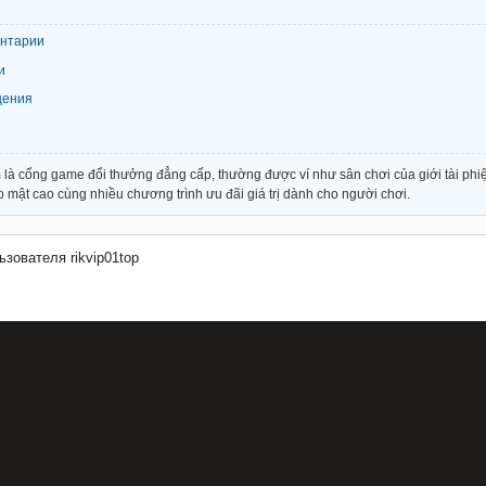
ентарии
и
щения
à cổng game đổi thưởng đẳng cấp, thường được ví như sân chơi của giới tài phiệ
 mật cao cùng nhiều chương trình ưu đãi giá trị dành cho người chơi.
зователя rikvip01top