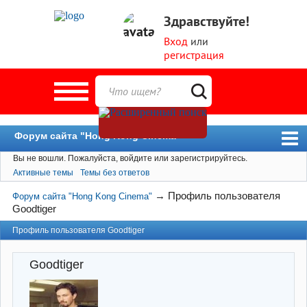
Здравствуйте!
Вход
или
регистрация
Форум сайта "Hong Kong Cinema"
Вы не вошли.
Пожалуйста, войдите или зарегистрируйтесь.
Форум
Активные темы
Темы без ответов
Новости
→
Профиль пользователя
Форум сайта "Hong Kong Cinema"
Пользователи
Goodtiger
Поиск
Профиль пользователя Goodtiger
Goodtiger