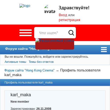
Здравствуйте!
Вход
или
регистрация
Форум сайта "Hong Kong Cinema"
Вы не вошли.
Пожалуйста, войдите или зарегистрируйтесь.
Форум
Активные темы
Темы без ответов
Новости
→
Профиль пользователя
Форум сайта "Hong Kong Cinema"
Пользователи
karl_maka
Поиск
Профиль пользователя karl_maka
karl_maka
New member
Зарегистрирован:
26.11.2008