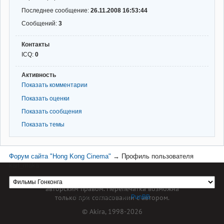
Последнее сообщение:
26.11.2008 16:53:44
Сообщений:
3
Контакты
ICQ:
0
Активность
Показать комментарии
Показать оценки
Показать сообщения
Показать темы
Форум сайта "Hong Kong Cinema"
→
Профиль пользователя
karl_maka
Материал сайта hkcinema.ru защищен
авторским правом. Перепечатка возможна
только при согласовании с автором.
Форум работает на
PunBB
© Akira, 1998-2026