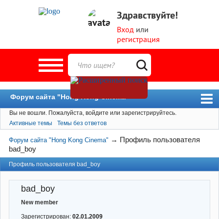
Здравствуйте!
Вход
или
регистрация
Форум сайта "Hong Kong Cinema"
Вы не вошли.
Пожалуйста, войдите или зарегистрируйтесь.
Форум
Активные темы
Темы без ответов
Новости
→
Профиль пользователя
Форум сайта "Hong Kong Cinema"
Пользователи
bad_boy
Поиск
Профиль пользователя bad_boy
bad_boy
New member
Зарегистрирован:
02.01.2009