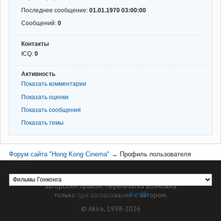
Последнее сообщение:
01.01.1970 03:00:00
Сообщений:
0
Контакты
ICQ:
0
Активность
Показать комментарии
Показать оценки
Показать сообщения
Показать темы
Форум сайта "Hong Kong Cinema"
→
Профиль пользователя
bad_boy
Материал сайта hkcinema.ru защищен
авторским правом. Перепечатка возможна
только при согласовании с автором.
Форум работает на
PunBB
© Akira, 1998-2026