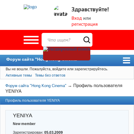
Здравствуйте!
Вход
или
регистрация
Форум сайта "Hong Kong Cinema"
Вы не вошли.
Пожалуйста, войдите или зарегистрируйтесь.
Форум
Активные темы
Темы без ответов
Новости
→
Профиль пользователя
Форум сайта "Hong Kong Cinema"
Пользователи
YENIYA
Поиск
Профиль пользователя YENIYA
YENIYA
New member
Зарегистрирован:
05.03.2009