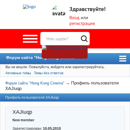
Здравствуйте!
Вход
или
регистрация
Форум сайта "Hong Kong Cinema"
Вы не вошли.
Пожалуйста, войдите или зарегистрируйтесь.
Форум
Активные темы
Темы без ответов
Новости
→
Профиль пользователя
Форум сайта "Hong Kong Cinema"
Пользователи
XAJIuqp
Поиск
Профиль пользователя XAJIuqp
XAJIuqp
New member
Зарегистрирован:
10.05.2010