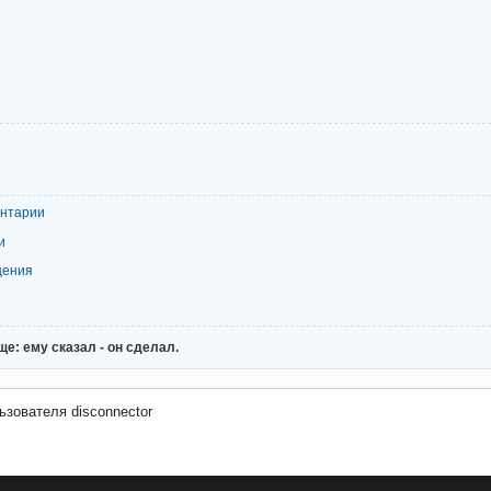
ентарии
и
щения
е: ему сказал - он сделал.
зователя disconnector