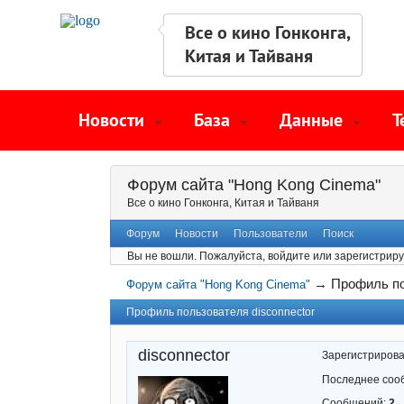
Все о кино Гонконга,
Китая и Тайваня
Новости
База
Данные
Т
Форум сайта "Hong Kong Cinema"
Все о кино Гонконга, Китая и Тайваня
Форум
Новости
Пользователи
Поиск
Вы не вошли.
Пожалуйста, войдите или зарегистриру
→
Профиль по
Форум сайта "Hong Kong Cinema"
Профиль пользователя disconnector
disconnector
Зарегистриров
Последнее соо
Сообщений:
2