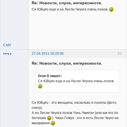
Re: Новости, слухи, интересности.
Ся Юйцяо еще и на Лесли Чеунга очень похож.
Member
Неактивен
Сайт
27.04.2011 18:25:05
52
sery.y
Re: Новости, слухи, интересности.
Grun D пишет:
Ся Юйцяо еще и на Лесли Чеунга очень похож.
Member
Неактивен
Ся Юйцяо - это женщина, насколько я поняла (фото
снизу).
А на Лесли Чеунга похож Чэнь Чжипэн (или как его по
батюшке
). Чжан Гожун - это и есть Лесли Чеунг на
мандарине