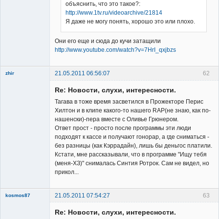
объяснить, что это такое?:
http://www.1tv.ru/videoarchive/21814
Я даже не могу понять, хорошо это или плохо.
Они его еще и сюда до кучи затащили
http://www.youtube.com/watch?v=7HrI_qxjbzs
21.05.2011 06:56:07
62
zhir
Member
Re: Новости, слухи, интересности.
Неактивен
Тагава в тоже время засветился в Прожекторе Перис
Хилтон и в клипе какого-то нашего RAP(не знаю, как по-
нашенски)-пера вместе с Оливье Грюнером.
Ответ прост - просто после программы эти люди
подходят к кассе и получают гонорар, а где сниматься -
без разницы (как Кэррадайн), лишь бы деньгос платили.
Кстати, мне рассказывали, что в программе "Ищу тебя
(меня-ХЗ)" снималась Синтия Ротрок. Сам не видел, но
прикол...
21.05.2011 07:54:27
63
kosmos87
Re: Новости, слухи, интересности.