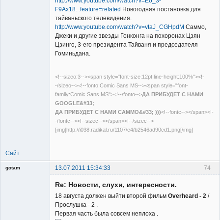
http://www.youtube.com/watch?v=Eo_3-
F9Ax18...feature=related
Новогодняя постановка для
тайваньского телевидения.
Member
http://www.youtube.com/watch?v=vtaJ_CGHpdM
Саммо,
Джеки и другие звезды Гонконга на похоронах Цзян
Неактивен
Цзинго, 3-его президента Тайваня и председателя
Гоминьдана.
<!--sizeo:3--><span style="font-size:12pt;line-height:100%"><!-
-/sizeo--><!--fonto:Comic Sans MS--><span style="font-
family:Comic Sans MS"><!--/fonto-->
ДА ПРИБУДЕТ С НАМИ
GOOGLE&#33;
ДА ПРИБУДЕТ С НАМИ САММО&#33; )))
<!--fontc--></span><!-
-/fontc--><!--sizec--></span><!--/sizec-->
[img]http://i038.radikal.ru/1107/e4/b2546ad90cd1.png[/img]
Сайт
13.07.2011 15:34:33
74
gotam
Гость
Re: Новости, слухи, интересности.
18 августа должен выйти второй фильм
Overheard - 2
/
Прослушка - 2 .
Первая часть была совсем неплоха .