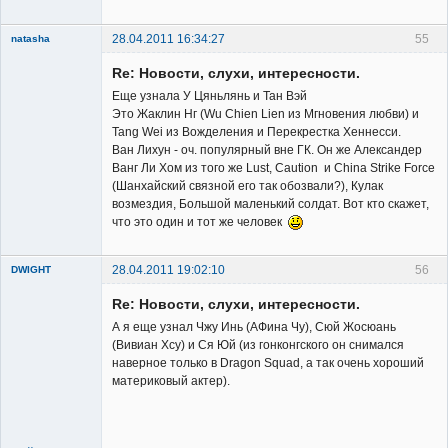
28.04.2011 16:34:27
55
natasha
Re: Новости, слухи, интересности.
Еще узнала У Цяньлянь и Тан Вэй
Это Жаклин Нг (Wu Chien Lien из Мгновения любви) и
Tang Wei из Вожделения и Перекрестка Хеннесси.
Ван Лихун - оч. популярный вне ГК. Он же Александер
Member
Ванг Ли Хом из того же Lust, Caution и China Strike Force
(Шанхайский связной его так обозвали?), Кулак
Неактивен
возмездия, Большой маленький солдат. Вот кто скажет,
что это один и тот же человек
28.04.2011 19:02:10
56
DWIGHT
Re: Новости, слухи, интересности.
А я еще узнал Чжу Инь (АФина Чу), Сюй Жосюань
(Вивиан Хсу) и Ся Юй (из гонконгского он снимался
наверное только в Dragon Squad, а так очень хороший
материковый актер).
Member
Неактивен