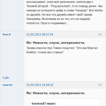
рассказывают, зная мои увлечения), клипов два с
Тагавой (второй - "Под куполом"). А по поводу денег - Вы
никогда не услышите цифр и слова "гонорар". Всё якобы
по дружбе. Но вся эта дружба имеет свой тариф.
Например, Волочкова не из тех, кто на свадьбу
попрётся. Просто поджимает....
21.05.2011 09:37:24
65
Grun D
Re: Новости, слухи, интересности.
Тагава классно про Тэккен пошутил. "Это как Мортал
Комбат, только все старше"
Member
Неактивен
Сайт
22.05.2011 19:28:10
66
смерч11
Member
Re: Новости, слухи, интересности.
Неактивен
kosmos87 пишет: