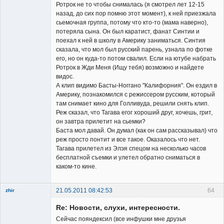
Ротрок не то чтобы снималась (я смотрел лет 12-15
назад, до сих пор помню этот момент), к ней приезжала
сьемочная группа, потому что кто-то (мама наверно),
потеряла сына. Он был каратист, фанат Синтии и
Заблокирован
поехал к ней в школу в Америку заниматься. Синтия
сказала, что мол был русский парень, узнала по фотке
Неактивен
его, но он куда-то потом свалил. Если на ютубе набрать
Ротрок в Жди Меня (Ищу тебя) возможно и найдете
видос.
А клип видимо Басты-Ноггано "Калифорния". Он ездил в
Америку, познакомился с режиссером русским, который
там снимает кино для Голливуда, решили снять клип.
Реж сказал, что Тагава егог хороший друг, хочешь, грит,
он завтра прилетит на сьемки?
Баста мол давай. Он думал (как он сам рассказывал) что
реж просто понтит и все такое. Оказалось что нет.
Тагава прилетел из Элэя спецом на несколько часов
бесплатной съемки и улетел обратно сниматься в
каком-то кине.
21.05.2011 08:42:53
64
zhir
Member
Re: Новости, слухи, интересности.
Неактивен
Сейчас пояндексил (все инфушки мне друзья