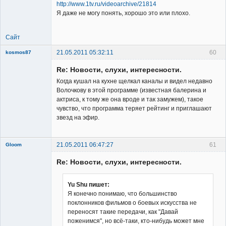
Member
http://www.1tv.ru/videoarchive/21814
Я даже не могу понять, хорошо это или плохо.
Неактивен
Сайт
21.05.2011 05:32:11
60
kosmos87
Re: Новости, слухи, интересности.
Когда кушал на кухне щелкал каналы и видел недавно
Волочкову в этой программе (известная балерина и
актриса, к тому же она вроде и так замужем), такое
чувство, что программа теряет рейтинг и приглашают
Заблокирован
звезд на эфир.
Неактивен
21.05.2011 06:47:27
61
Gloom
Re: Новости, слухи, интересности.
Yu Shu пишет:
Я конечно понимаю, что большинство
поклонников фильмов о боевых искусства не
Member
переносят такие передачи, как "Давай
Неактивен
поженимся", но всё-таки, кто-нибудь может мне