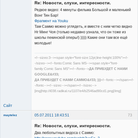
Re: Новости, слухи, интересности.
Редкое видео: 4 минуты фильма Большой и маленький
Вонг Тин Бар!
Фрагмент на Youku
Там Саммо можно углядеть, и вместе с ним четко видно
Member
Нг Минг Чоя (только недавно узнала, что он тоже из
школы пекинской оперы!) ))))) Какие они там все ещё
Неактивен
молодые!
<!--sizeo:3--><span style="font-size:12pt;line-height:100%"><!-
-/sizeo--><!--fonto:Comic Sans MS--><span style="font-
family:Comic Sans MS"><!--/fonto-->
ДА ПРИБУДЕТ С НАМИ
GOOGLE&#33;
ДА ПРИБУДЕТ С НАМИ САММО&#33; )))
<!--fontc--></span><!-
-/fontc--><!--sizec--></span><!--/sizec-->
[img]http://i038.radikal.ru/1107/e4/b2546ad90cd1.png[/img]
Сайт
05.07.2011 18:43:51
73
maytelez
Re: Новости, слухи, интересности.
Два любопытных видоса с Саммо: