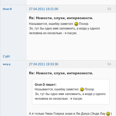
27.04.2011 19:21:00
53
Grun D
Re: Новости, слухи, интересности.
Называется, ошибку заметил.
Позор.
Эх, тут бы одно имя запомнить, а когда у одного
человека их несколько - я пасую.
Member
Неактивен
Сайт
27.04.2011 19:33:36
54
sery.y
Re: Новости, слухи, интересности.
Grun D пишет:
Называется, ошибку заметил.
Позор.
Эх, тут бы одно имя запомнить, а когда у одного
Member
человека их несколько - я пасую.
Неактивен
А я только Чжан Гожуна знаю и Лю Дэхуа (Энди Лау
)