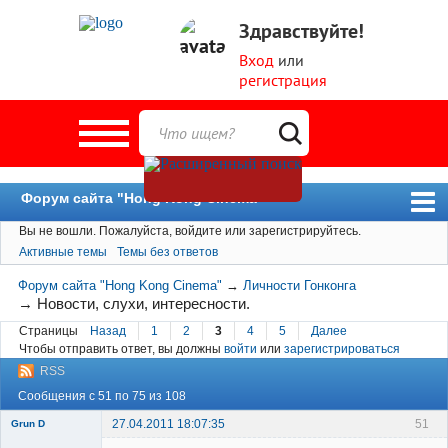
Здравствуйте!
Вход
или
регистрация
Форум сайта "Hong Kong Cinema"
Вы не вошли.
Пожалуйста, войдите или зарегистрируйтесь.
Форум
Активные темы
Темы без ответов
Новости
Форум сайта "Hong Kong Cinema"
→
Личности Гонконга
Пользователи
→
Новости, слухи, интересности.
Страницы
Назад
1
2
3
4
5
Далее
Поиск
Чтобы отправить ответ, вы должны
войти
или
зарегистрироваться
RSS
Сообщения с 51 по 75 из 108
27.04.2011 18:07:35
51
Grun D