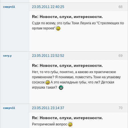
23.05.2011 22:40:25
68
смерч11
Member
Re: Новости, слухи, интересности.
Неактивен
Судя по всему, это губы Тони Леунга из "Стреляющих по
орлам героев"
23.05.2011 22:52:52
69
sery.y
Re: Новости, слухи, интересности.
Нет, то что губы, понятно, а каково их практическое
применение? Я понимаю, поместить Тони на упаковку
сосисок
А это накладные губы, что ли? Детская
игрушка такая?
Member
Неактивен
23.05.2011 23:14:37
70
смерч11
Member
Re: Новости, слухи, интересности.
Неактивен
Риторический вопрос