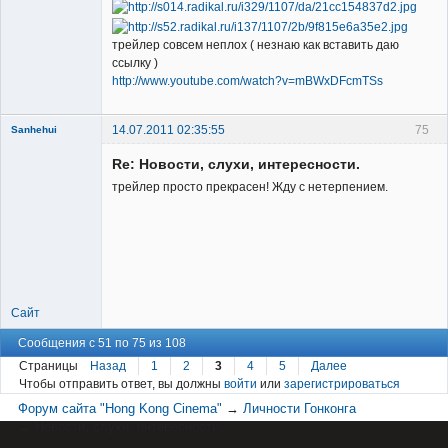
трейлер совсем неплох ( незнаю как вставить даю
ссылку )
http://www.youtube.com/watch?v=mBWxDFcmTSs
14.07.2011 02:35:55
75
Sanhehui
Re: Новости, слухи, интересности.
трейлер просто прекрасен! Жду с нетерпением.
Member
Неактивен
Сайт
Сообщения с 51 по 75 из 108
Страницы
Назад
1
2
3
4
5
Далее
Чтобы отправить ответ, вы должны
войти
или
зарегистрироваться
Форум сайта "Hong Kong Cinema"
→
Личности Гонконга
→
Новости, слухи, интересности.