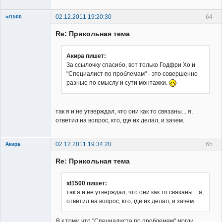
02.12.2011 19:20:30
64
id1500
Member
Re: Прикольная тема
Неактивен
Акира пишет:
За ссылочку спасибо, вот только Годфри Хо и
"Специалист по проблемам" - это совершенно
разные по смыслу и сути монтажки.
так я и не утверждал, что они как то связаны... я,
ответил на вопрос, кто, где их делал, и зачем.
02.12.2011 19:34:20
65
Акира
Re: Прикольная тема
id1500 пишет:
так я и не утверждал, что они как то связаны... я,
ответил на вопрос, кто, где их делал, и зачем.
Владелец
сайта
Я к тому, что "Специалиста по проблемам" могли