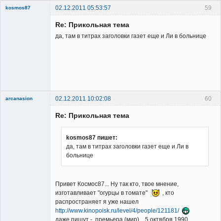
02.12.2011 05:53:57
59
kosmos87
Re: Прикольная тема
да, там в титрах заголовки газет еще и Ли в больнице
Заблокирован
Неактивен
02.12.2011 10:02:08
60
arcanasion
Re: Прикольная тема
kosmos87 пишет:
да, там в титрах заголовки газет еще и Ли в
больнице
Member
Неактивен
Привет Космос87... Ну так кто, твое мнение,
изготавливает "огурцы в томате"
, кто
распространяет я уже нашел
http://www.kinopoisk.ru/level/4/people/121181/
даже пишут - премьера (мир) 5 октября 1990