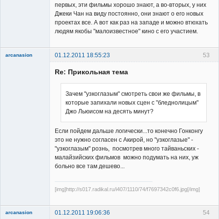
первых, эти фильмы хорошо знают, а во-вторых, у них
Джеки Чан на виду постоянно, они знают о его новых
проектах все. А вот как раз на западе и можно втюхать
людям якобы "малоизвестное" кино с его участием.
01.12.2011 18:55:23
53
arcanasion
Re: Прикольная тема
Зачем "узкоглазым" смотреть свои же фильмы, в
которые запихали новых сцен с "бледнолицым"
Джо Льюисом на десять минут?
Member
Неактивен
Если пойдем дальше логически...то конечно Гонконгу
это не нужно согласен с Акирой, но "узкоглазые" -
"узкоглазым" рознь, посмотрев много тайваньских -
малайзийских фильмов можно подумать на них, уж
больно все там дешево...
[img]http://s017.radikal.ru/i407/1110/74/f7697342c0f6.jpg[/img]
01.12.2011 19:06:36
54
arcanasion