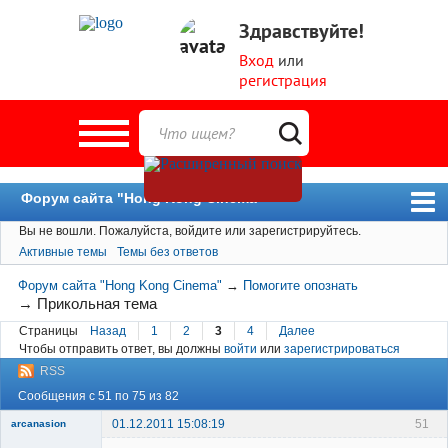
Здравствуйте!
Вход
или
регистрация
Форум сайта "Hong Kong Cinema"
Вы не вошли.
Пожалуйста, войдите или зарегистрируйтесь.
Форум
Активные темы
Темы без ответов
Новости
Форум сайта "Hong Kong Cinema"
→
Помогите опознать
Пользователи
→
Прикольная тема
Страницы
Назад
1
2
3
4
Далее
Поиск
Чтобы отправить ответ, вы должны
войти
или
зарегистрироваться
RSS
Сообщения с 51 по 75 из 82
01.12.2011 15:08:19
51
arcanasion