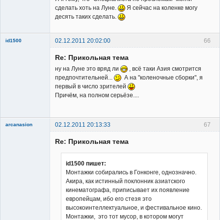
Неактивен
сделать хоть на Луне.
Я сейчас на коленке могу
десять таких сделать.
02.12.2011 20:02:00
66
id1500
Member
Re: Прикольная тема
Неактивен
ну на Луне это вряд ли
, всё таки Азия смотрится
предпочтительней...
А на "коленочные сборки", я
первый в число зрителей
Причём, на полном серьёзе....
02.12.2011 20:13:33
67
arcanasion
Re: Прикольная тема
id1500 пишет:
Монтажки собирались в Гонконге, однозначно.
Акира, как истинный поклонник азиатского
Member
кинематографа, приписывает их появление
Неактивен
европейцам, ибо его стезя это
высокоинтеллектуальное, и фестивальное кино.
Монтажки, это тот мусор, в котором могут