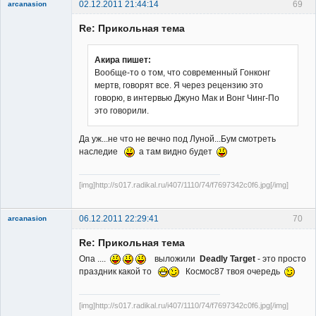
02.12.2011 21:44:14
69
arcanasion
Re: Прикольная тема
Акира пишет:
Вообще-то о том, что современный Гонконг
мертв, говорят все. Я через рецензию это
Member
говорю, в интервью Джуно Мак и Вонг Чинг-По
Неактивен
это говорили.
Да уж...не что не вечно под Луной...Бум смотреть
наследие
а там видно будет
[img]http://s017.radikal.ru/i407/1110/74/f7697342c0f6.jpg[/img]
06.12.2011 22:29:41
70
arcanasion
Re: Прикольная тема
Опа ....
выложили
Deadly Target
- это просто
праздник какой то
Космос87 твоя очередь
[img]http://s017.radikal.ru/i407/1110/74/f7697342c0f6.jpg[/img]
Member