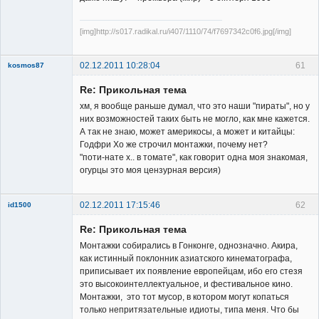
[img]http://s017.radikal.ru/i407/1110/74/f7697342c0f6.jpg[/img]
02.12.2011 10:28:04
61
kosmos87
Re: Прикольная тема
хм, я вообще раньше думал, что это наши "пираты", но у
них возможностей таких быть не могло, как мне кажется.
А так не знаю, может америкосы, а может и китайцы:
Годфри Хо же строчил монтажки, почему нет?
Заблокирован
"поти-нате х.. в томате", как говорит одна моя знакомая,
огурцы это моя цензурная версия)
Неактивен
02.12.2011 17:15:46
62
id1500
Member
Re: Прикольная тема
Неактивен
Монтажки собирались в Гонконге, однозначно. Акира,
как истинный поклонник азиатского кинематографа,
приписывает их появление европейцам, ибо его стезя
это высокоинтеллектуальное, и фестивальное кино.
Монтажки, это тот мусор, в котором могут копаться
только непритязательные идиоты, типа меня. Что бы