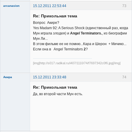
15.12.2011 22:53:44
73
arcanasion
Re: Прикольная тема
Вопрос Акире?
Yes Madam 92: A Serious Shock (единственный раз, когда
Мун играла злодея) и
Angel Terminators.
, из биографии
Мун Ли...
Member
В этом фильме ее не помню...Кара и Шерон + Мичико...
Если она в Angel Terminators
2
?
Неактивен
[img]http://s017.radikal.ru/i407/1110/74/f7697342c0f6.jpg[/img]
15.12.2011 23:33:48
74
Акира
Re: Прикольная тема
Да, во второй части Мун есть.
Владелец
сайта
Неактивен