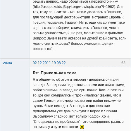
решить вопрос, надо обратиться к первоисточнику
(http://creepozoids.j3qq4.org/viewtopic.php?t=1962). Для
тех, кому лень читать, монтажки делались в Гонконге,
для последующей дестребьютции в странах Европы (
Греция, Германия, Турция). Ну, и, ещё как аргумент, все
сцены с европейцами, снимались в Гонконге, места
весьма узнаваемые, и, не раз, мелькавшие в фильмах.
Вопрос: Зачем везти актёров на другой край света, если
можно снять их дома? Вопрос экономии...деньги
решают всё...
02.12.2011 19:08:22
63
Акира
Re: Прикольная тема
Я в общем-то об этом и говорил - делались они для
запада. Западными видеокомпаниями или азиатскими,
работающими на запад, не суть важно. Как не важно и
то, где они собирались и "доснимались" (важно, что в
Владелец
самом Гонконге и окрестностях они нафиг никому не
сайта
нужны были никогда). А то ведь и диснеевские
Неактивен
мультфильмы уже давно рисуют в Корее и Японии.
За ссылочку спасибо, вот только Годфри Хо и
"Специалист по проблемам" - это совершенно разные
по смыслу и сути монтажки.