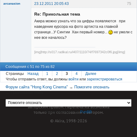
23.12.2011 20:05:43
75
arcanasion
Re: Прикольная тема
Акира можно узнать что за цифры появляются при
наведение курсора на фото артиста на главной
странице...У Синтии Хан первый номер...
не ужели с
нее все началось?
Member
Неактивен
[img]http://s017.radikal.ru/i407/1110/74/f7697342c0f6.jpg[/img]
Сообщения с 51 по 75 из 82
Страницы
Назад
1
2
3
4
Далее
Чтобы отправить ответ, вы должны
войти
или
зарегистрироваться
Форум сайта "Hong Kong Cinema"
→
Помогите опознать
→
Прикольная тема
Материал сайта hkcinema.ru защищен
авторским правом. Перепечатка возможна
только при согласовании с автором.
Форум работает на
PunBB
© Akira, 1998-2026