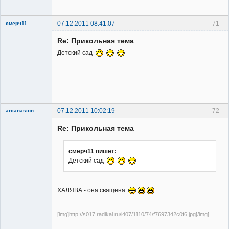
Неактивен
07.12.2011 08:41:07
71
смерч11
Member
Re: Прикольная тема
Неактивен
Детский сад
07.12.2011 10:02:19
72
arcanasion
Re: Прикольная тема
смерч11 пишет:
Детский сад
Member
Неактивен
ХАЛЯВА - она священа
[img]http://s017.radikal.ru/i407/1110/74/f7697342c0f6.jpg[/img]