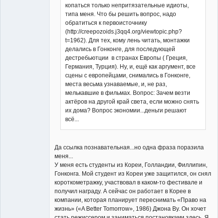
копаться только непритязательные идиоты,
типа меня. Что бы решить вопрос, надо
обратиться к первоисточнику
(http://creepozoids.j3qq4.org/viewtopic.php?
t=1962). Для тех, кому лень читать, монтажки
делались в Гонконге, для последующей
дестребьютции в странах Европы ( Греция,
Германия, Турция). Ну, и, ещё как аргумент, все
сцены с европейцами, снимались в Гонконге,
места весьма узнаваемые, и, не раз,
мелькавшие в фильмах. Вопрос: Зачем везти
актёров на другой край света, если можно снять
их дома? Вопрос экономии...деньги решают
всё...
Да ссылка познавательная...но одна фраза поразила
меня...
У меня есть студенты из Кореи, Голландии, Филлипин,
Гонконга. Мой студент из Кореи уже защитился, он снял
короткометражку, участвовал в каком-то фестивале и
получил награду. А сейчас он работает в Корее в
компании, которая планирует переснимать «Право на
жизнь» («A Better Tomorrow», 1986) Джона Ву. Он хочет
стать режиссером и заниматься постановками здесь. Я