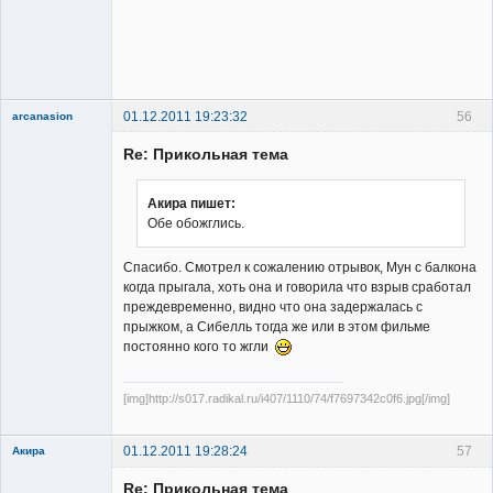
Владелец
сайта
Неактивен
01.12.2011 19:23:32
56
arcanasion
Re: Прикольная тема
Акира пишет:
Обе обожглись.
Member
Спасибо. Смотрел к сожалению отрывок, Мун с балкона
Неактивен
когда прыгала, хоть она и говорила что взрыв сработал
преждевременно, видно что она задержалась с
прыжком, а Сибелль тогда же или в этом фильме
постоянно кого то жгли
[img]http://s017.radikal.ru/i407/1110/74/f7697342c0f6.jpg[/img]
01.12.2011 19:28:24
57
Акира
Re: Прикольная тема