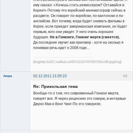
ему сказал: «Хочешь стать режиссером? Оставайся в
Корее!» Потому что корейский кинематограф сейчас в
расцвете. Он говорит по-корейски, по-кантонски и по-
английски. Вот почему, когда будет снимать фильмы в
Корее, если приедет американская компания, он будет
первым, кого они увидят. У него очень хорошее
будущее.
Не в Гонконге, Гонконг мертв (смеется).
Да последние звучит как приговор - хотя на сколько я
понимаю речь идет о 2008 годе...
[img]http://s017.radikal.ru/i407/1110/74/f7697342c0f6.jpg[/img]
02.12.2011 21:05:23
68
Акира
Re: Прикольная тема
Вообще-то о том, что современный Гонконг мертв,
говорят все. Я через рецензию это говорю, в интервью
Джуно Мак и Вонг Чинг-По это говорили.
Владелец
сайта
Неактивен