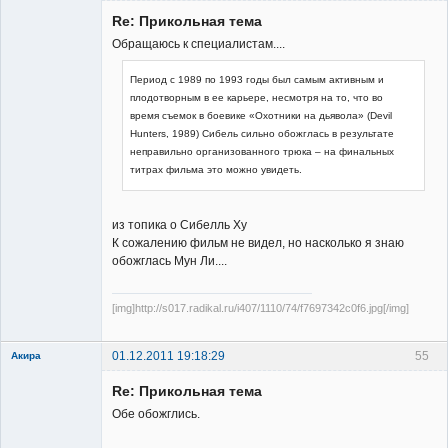
Re: Прикольная тема
Обращаюсь к специалистам....
Период с 1989 по 1993 годы был самым активным и 
плодотворным в ее карьере, несмотря на то, что во 
Member
время съемок в боевике «Охотники на дьявола» (Devil 
Hunters, 1989) Сибель сильно обожглась в результате 
Неактивен
неправильно организованного трюка – на финальных 
титрах фильма это можно увидеть.
из топика о Сибелль Ху
К сожалению фильм не видел, но насколько я знаю
обожглась Мун Ли....
[img]http://s017.radikal.ru/i407/1110/74/f7697342c0f6.jpg[/img]
01.12.2011 19:18:29
55
Акира
Re: Прикольная тема
Обе обожглись.