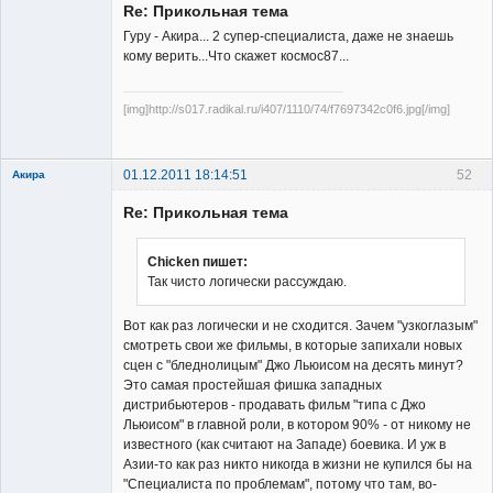
Re: Прикольная тема
Гуру - Акира... 2 супер-специалиста, даже не знаешь
кому верить...Что скажет космос87...
[img]http://s017.radikal.ru/i407/1110/74/f7697342c0f6.jpg[/img]
Member
Неактивен
01.12.2011 18:14:51
52
Акира
Re: Прикольная тема
Chicken пишет:
Так чисто логически рассуждаю.
Владелец
Вот как раз логически и не сходится. Зачем "узкоглазым"
сайта
смотреть свои же фильмы, в которые запихали новых
Неактивен
сцен с "бледнолицым" Джо Льюисом на десять минут?
Это самая простейшая фишка западных
дистрибьютеров - продавать фильм "типа с Джо
Льюисом" в главной роли, в котором 90% - от никому не
известного (как считают на Западе) боевика. И уж в
Азии-то как раз никто никогда в жизни не купился бы на
"Специалиста по проблемам", потому что там, во-