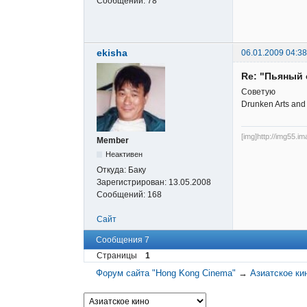
Сообщений:
78
ekisha
06.01.2009 04:38
Re: "Пьяный 
Советую
Drunken Arts and
[img]http://img55.i
Member
Неактивен
Откуда:
Баку
Зарегистрирован:
13.05.2008
Сообщений:
168
Сайт
Сообщения 7
Страницы
1
Форум сайта "Hong Kong Cinema"
→
Азиатское ки