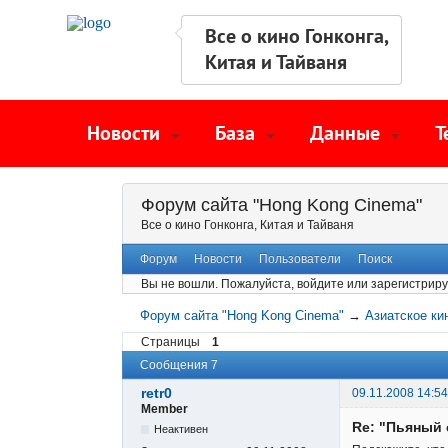
Все о кино Гонконга,
Китая и Тайваня
Новости
База
Данные
Т
Форум сайта "Hong Kong Cinema"
Все о кино Гонконга, Китая и Тайваня
Форум
Новости
Пользователи
Поиск
Вы не вошли.
Пожалуйста, войдите или зарегистриру
Форум сайта "Hong Kong Cinema"
→
Азиатское ки
Страницы
1
Сообщения 7
retr0
09.11.2008 14:54
Member
Re: "Пьяный 
Неактивен