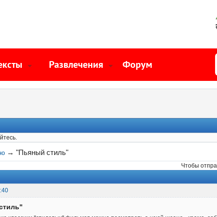
ексты
Развлечения
Форум
йтесь.
→
"Пьяный стиль"
но
Чтобы отпра
:40
стиль"