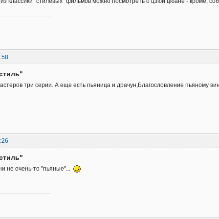
 из классики "стилевых" фильмов можно посмотреть о цзюй цюане - кроме, соб
:58
стиль"
астеров три серии. А еще есть пьяница и драчун,Благословление пьяному вину
:26
стиль"
и не очень-то "пьяные"...