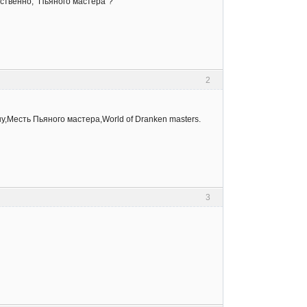
ственно, "Пьяного мастера"?
2
,Месть Пьяного мастера,World of Dranken masters.
3