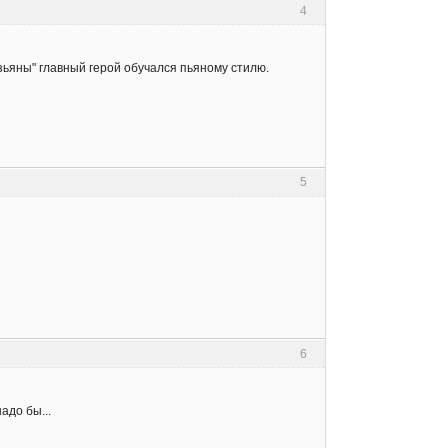
4
езьяны" главный герой обучался пьяному стилю.
5
6
адо бы...