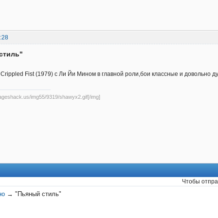
:28
стиль"
 Crippled Fist (1979) с Ли Йи Мином в главной роли,бои классные и довольно 
mageshack.us/img55/9319/shawyx2.gif[/img]
Чтобы отпра
но
→
"Пьяный стиль"