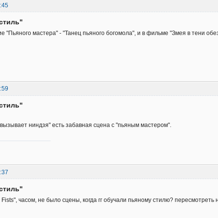
:45
стиль"
 "Пьяного мастера" - "Танец пьяного богомола", и в фильме "Змея в тени об
:59
стиль"
вызывает ниндзя" есть забавная сцена с "пьяным мастером".
:37
стиль"
y Fists", часом, не было сцены, когда гг обучали пьяному стилю? пересмотреть н