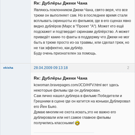
Re: Дублёры Джеки Чана
Являюсь поклонником Джеки Чана, свято веря, что все
трюки он выполняет сам. Но в последнее время стали
всплывать скриншоты из фильмов, где в его сценах явно
видно дублёров (Марс в "Проект "А"). Может кто ещё
Заблокирован
подскажет и подтвердит скринами дублёрство. А может
привидёт какие-то факты в поддержку что Джеки не мог
Неактивен
быть в трюке просто из-за травмы, или сделал трюк, но
не так эффектно, как дублёр.
Буду очень признателен за помощь.
28.04.2009 09:13:18
2
ekisha
Re: Дублёры Джеки Чана
kcwoman.bravepages.com/JCD/HFV.html вот здесь
некоторые фильмы где он дублирован.
Сам лично нашел дублера в фильме Победители и
Грешники в сцене где он катится на коньках.Дублировал
Member
его Йен Бьяо.
Думаю многим не охота искать,это не важно его
Неактивен
дублировали или нет.самое главное фильмы
получились классными!