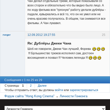
Чан делал отдельные трюки, которые показывали со
всех сторон и обязательно что бы видно было лицо. А
по ходу фильма всю "грязную" работу делали дублёры -
падали, кувыркались и всё то, что он не умел или не
Member
очень красиво получалось. В общем, так снимаются все
фильмы. А Чан лукавил.
Неактивен
12.09.2012 19:27:55
25
rveger
Re: Дублёры Джеки Чана
Шоб не говорили, Джеки Чан лучший, Форева
!!! Брльшинство трюков исполнял сам, достоен
восхищения и похвал !!! Человек легенда !!!
Member
Неактивен
Сообщения с 1 по 25 из 29
Страницы
1
2
Далее
Чтобы отправить ответ, вы должны
войти
или
зарегистрироваться
Форум сайта "Hong Kong Cinema"
→
Личности Гонконга
→
Дублёры Джеки Чана
Материал сайта hkcinema.ru защищен