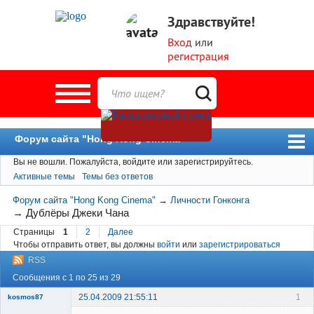
Здравствуйте!
Вход
или
регистрация
Форум сайта "Hong Kong Cinema"
Вы не вошли.
Пожалуйста, войдите или зарегистрируйтесь.
Форум
Активные темы
Темы без ответов
Новости
Форум сайта "Hong Kong Cinema"
→
Личности Гонконга
Пользователи
→
Дублёры Джеки Чана
Страницы
1
2
Далее
Поиск
Чтобы отправить ответ, вы должны
войти
или
зарегистрироваться
RSS
Сообщения с 1 по 25 из 29
25.04.2009 21:55:11
1
kosmos87