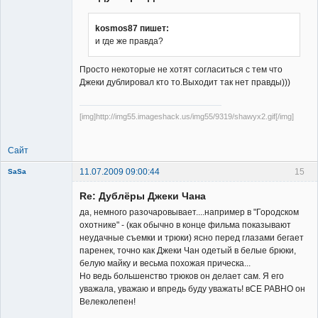
kosmos87 пишет:
и где же правда?
Member
Просто некоторые не хотят согласиться с тем что
Неактивен
Джеки дублировал кто то.Выходит так нет правды)))
[img]http://img55.imageshack.us/img55/9319/shawyx2.gif[/img]
Сайт
11.07.2009 09:00:44
15
SaSa
New member
Re: Дублёры Джеки Чана
Неактивен
да, немного разочаровывает....например в "Городском
охотнике" - (как обычно в конце фильма показывают
неудачные съемки и трюки) ясно перед глазами бегает
паренек, точно как Джеки Чан одетый в белые брюки,
белую майку и весьма похожая прическа...
Но ведь большенство трюков он делает сам. Я его
уважала, уважаю и впредь буду уважать! вСЕ РАВНО он
Велеколепен!