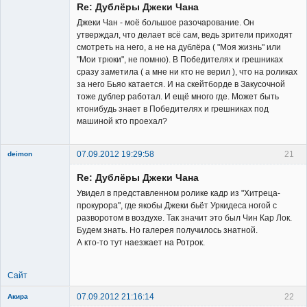
Re: Дублёры Джеки Чана
Джеки Чан - моё большое разочарование. Он
утверждал, что делает всё сам, ведь зрители приходят
смотреть на него, а не на дублёра ( "Моя жизнь" или
"Мои трюки", не помню). В Победителях и грешниках
Member
сразу заметила ( а мне ни кто не верил ), что на роликах
за него Бьяо катается. И на скейтборде в Закусочной
Неактивен
тоже дублер работал. И ещё много где. Может быть
ктонибудь знает в Победителях и грешниках под
машиной кто проехал?
07.09.2012 19:29:58
21
deimon
Member
Re: Дублёры Джеки Чана
Неактивен
Увидел в представленном ролике кадр из "Хитреца-
прокурора", где якобы Джеки бьёт Уркидеса ногой с
разворотом в воздухе. Так значит это был Чин Кар Лок.
Будем знать. Но галерея получилось знатной.
А кто-то тут наезжает на Ротрок.
Сайт
07.09.2012 21:16:14
22
Акира