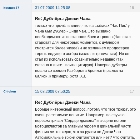
31.07.2009 14:25:08
16
kosmos87
Re: Дублёры Джеки Чана
только что прочёл в книге, что на съёмках "Час Пик" у
Чана был дублер - Энди Чан. Это вызвано
необходимостью постановки боев и трюков (Чан стал
староват для некоторых моментов, с дублером
Заблокирован
смотрится более живее) и не желанием продюсеров
терять ведущего актёра (мало ли травма там). Но он
Неактивен
стал их использовать сравнительно недавно (так
сказано в книге - почти цитирую). Наверно дублеры
пошли со времен Разборки в Бронксе (прыжок на
балкон, к примеру), хотя, ХЗ.
15.08.2009 07:50:25
17
Chicken
Member
Re: Дублёры Джеки Чана
Неактивен
Вообще интересный вопрос, потому что "все трюки", это
очень растяжимое понятие. Например, по случаю
пересматривал "Сердце дракона" и в сцене погони
мотоциклистов за главным героем в финальной части
фильма четко видно, что за рулем не Джеки Чан.
Автомобильные трюки считаются или нет? Что считать,