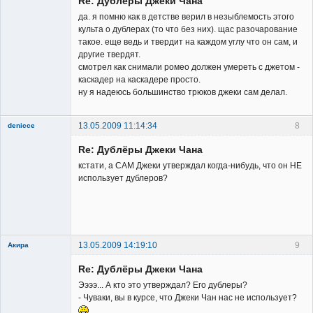
Re: Дублёры Джеки Чана
да. я помню как в детстве верил в незыблемость этого
культа о дублерах (то что без них). щас разочарование
такое. еще ведь и твердит на каждом углу что он сам, и
другие твердят.
Заблокирован
смотрел как снимали ромео должен умереть с джетом -
каскадер на каскадере просто.
Неактивен
ну я надеюсь большинство трюков джеки сам делал.
13.05.2009 11:14:34
8
denicce
Member
Re: Дублёры Джеки Чана
Неактивен
кстати, а САМ Джеки утверждал когда-нибудь, что он НЕ
использует дублеров?
13.05.2009 14:19:10
9
Акира
Re: Дублёры Джеки Чана
Ээээ... А кто это утверждал? Его дублеры?
- Чуваки, вы в курсе, что Джеки Чан нас не использует?