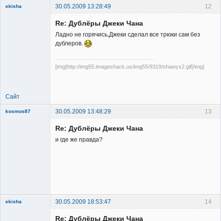
30.05.2009 13:28:49
12
ekisha
Re: Дублёры Джеки Чана
Ладно не горячись,Джеки сделал все трюки сам без
дублеров.
[img]http://img55.imageshack.us/img55/9319/shawyx2.gif[/img]
Member
Неактивен
Сайт
30.05.2009 13:48:29
13
kosmos87
Re: Дублёры Джеки Чана
и где же правда?
Заблокирован
Неактивен
30.05.2009 18:53:47
14
ekisha
Re: Дублёры Джеки Чана