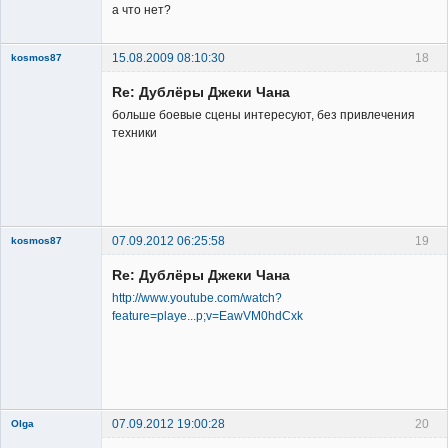
а что нет?
15.08.2009 08:10:30
18
kosmos87
Re: Дублёры Джеки Чана
больше боевые сцены интересуют, без привлечения
техники
Заблокирован
Неактивен
07.09.2012 06:25:58
19
kosmos87
Re: Дублёры Джеки Чана
http://www.youtube.com/watch?
feature=playe...p;v=EawVM0hdCxk
Заблокирован
Неактивен
07.09.2012 19:00:28
20
Olga