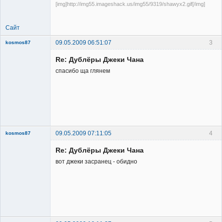
[img]http://img55.imageshack.us/img55/9319/shawyx2.gif[/img]
Сайт
09.05.2009 06:51:07
3
kosmos87
Re: Дублёры Джеки Чана
спасибо ща глянем
Заблокирован
Неактивен
09.05.2009 07:11:05
4
kosmos87
Re: Дублёры Джеки Чана
вот джеки засранец - обидно
Заблокирован
Неактивен