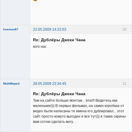
Владелец
сайта
Неактивен
22.05.2009 14:22:03
10
kosmos87
Re: Дублёры Джеки Чана
кого нас
Заблокирован
Неактивен
28.05.2009 23:34:45
11
MultiMoped
New member
Re: Дублёры Джеки Чана
Неактивен
Там на сайте больше монтаж... ёпа!!! Ведетесь как
маленькие))) В первых фильмах, на самих коробках от
видео были написаны те имена кто дублировал... этот
сайт просто комуто выгоден и все тут))) я такие скрины
вам сотню сделать могу...