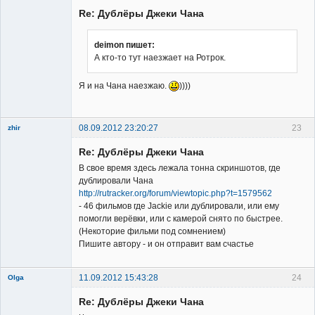
Re: Дублёры Джеки Чана
deimon пишет:
А кто-то тут наезжает на Ротрок.
Владелец
Я и на Чана наезжаю.
))))
сайта
Неактивен
08.09.2012 23:20:27
23
zhir
Member
Re: Дублёры Джеки Чана
Неактивен
В свое время здесь лежала тонна скриншотов, где
дублировали Чана
http://rutracker.org/forum/viewtopic.php?t=1579562
- 46 фильмов где Jackie или дублировали, или ему
помогли верёвки, или с камерой снято по быстрее.
(Некоторие фильми под сомнением)
Пишите автору - и он отправит вам счастье
11.09.2012 15:43:28
24
Olga
Re: Дублёры Джеки Чана