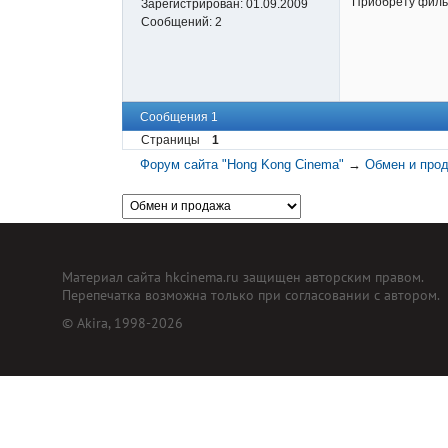
Приобрету филь
Зарегистрирован:
01.09.2009
Сообщений:
2
Сообщения 1
Страницы
1
Форум сайта "Hong Kong Cinema"
→
Обмен и про
Материал сайта hkcinema.ru защищен авторским правом.
Перепечатка возможна только при согласовании с автором.
© Akira, 1998-2026