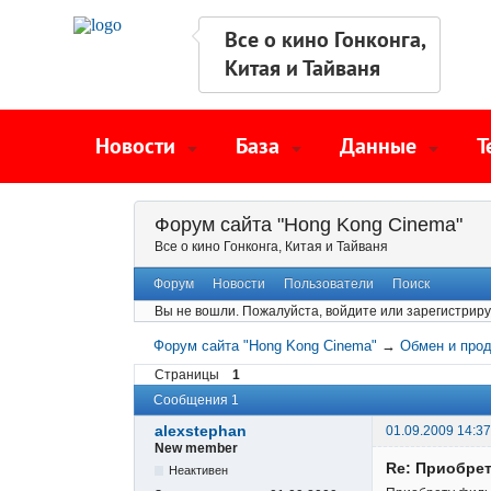
Все о кино Гонконга,
Китая и Тайваня
Новости
База
Данные
Т
Форум сайта "Hong Kong Cinema"
Все о кино Гонконга, Китая и Тайваня
Форум
Новости
Пользователи
Поиск
Вы не вошли.
Пожалуйста, войдите или зарегистриру
Форум сайта "Hong Kong Cinema"
→
Обмен и про
Страницы
1
Сообщения 1
alexstephan
01.09.2009 14:37
New member
Re: Приобре
Неактивен