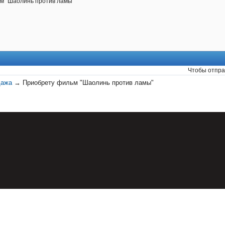
м "Шаолинь против ламы"
Чтобы отпра
дажа
→
Приобрету фильм "Шаолинь против ламы"