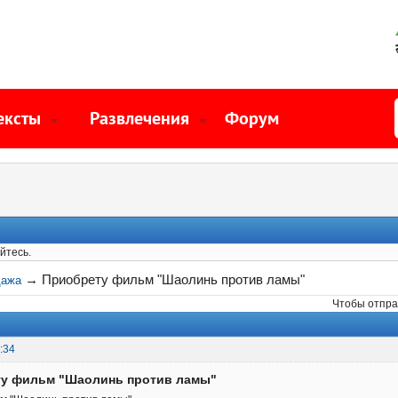
ексты
Развлечения
Форум
йтесь.
→
Приобрету фильм "Шаолинь против ламы"
дажа
Чтобы отпра
:34
ту фильм "Шаолинь против ламы"