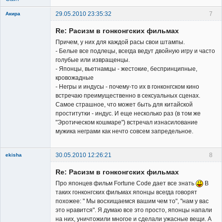
29.05.2010 23:35:32
7
Акира
Re: Расизм в гонконгских фильмах
Причем, у них для каждой расы свои штампы.
- Белые все подлецы, всегда ведут двойную игру и часто
голубые или извращенцы.
- Японцы, вьетнамцы - жестокие, беспринципные,
Владелец
кровожадные
сайта
- Негры и индусы - почему-то их в гонконгском кино
Неактивен
встречаю преимущественно в сексуальных сценах.
Самое страшное, что может быть для китайской
проститутки - индус. И еще несколько раз (в том же
"Эротическом кошмаре") встречал изнасилование
мужика неграми как нечто совсем запредельное.
30.05.2010 12:26:21
8
ekisha
Re: Расизм в гонконгских фильмах
Про японцев фильм Fortune Code дает все знать
В
таких гонконгских фильмах японцы всегда говорят
похожее: " Мы восхищаемся вашим чем то", "нам у вас
это нравится". Я думаю все это просто, японцы напали
Member
на них, уничтожили многое и сделали ужасные вещи. А