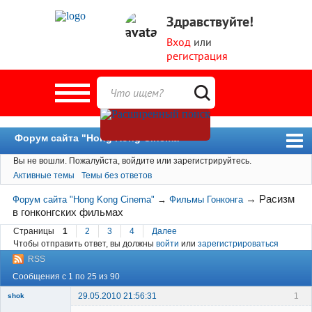
Здравствуйте!
Вход
или
регистрация
Форум сайта "Hong Kong Cinema"
Вы не вошли.
Пожалуйста, войдите или зарегистрируйтесь.
Форум
Активные темы
Темы без ответов
Новости
→
Расизм
Форум сайта "Hong Kong Cinema"
→
Фильмы Гонконга
Пользователи
в гонконгских фильмах
Поиск
Страницы
1
2
3
4
Далее
Чтобы отправить ответ, вы должны
войти
или
зарегистрироваться
RSS
Сообщения с 1 по 25 из 90
29.05.2010 21:56:31
1
shok
Member