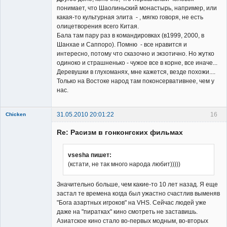
понимает, что Шаолиньский монастырь, например, или
какая-то культурная элита - , мягко говоря, не есть
олицетворения всего Китая.
Бала там пару раз в командировках (в1999, 2000, в
Шанхае и Саппоро). Помню - все нравится и
интересно, потому что сказочно и экзотично. Но жутко
одиноко и страшненько - чужое все в корне, все иначе...
Деревушки в глухоманях, мне кажется, везде похожи....
Только на Востоке народ там поконсервативнее, чем у
нас.
31.05.2010 20:01:22
16
Chicken
Member
Re: Расизм в гонконгских фильмах
Неактивен
vsesha пишет:
(кстати, не так много народа любит)))))
Значительно больше, чем какие-то 10 лет назад. Я еще
застал те времена когда был ужастно счастлив выменяв
"Бога азартных игроков" на VHS. Сейчас людей уже
даже на "пиратках" кино смотреть не заставишь.
Азиатское кино стало во-первых модным, во-вторых