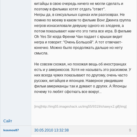
китайцы в свою очередь ничего не могли сделать и
Неактивен
поэтому в фильмах хотят отдать "ответ".
Негры да, в сексуальных сценах или разгооврах. Не
помню по моему в каком то фильме Вонг Джинга группа
негров изнасиловали девушку одного из злодеев, а
потом показывают нам что это типа все игра. В фильме
Oh Yes Sir когда Френки Чан падает с крыши видит
негра и говорит: "Очень Большой". А тот отвечает-
конечно. Можно было продолжать дальше но нету
смысла.
Не совсем схожая, но похожая вещь об иностранцах
есть и у америкосов. Хотя не называть это расизмом. У
них всегда чужих показывают по другому, очень часто
русских, китайцев и японцев. Наверное увидившие
фильм американцы так и думают о других. А Японцы
почему то любят сфоткать все вокруг...
[img]http://img55.imageshack.us/img55/9319/shawyx2.gif[/img]
Сайт
30.05.2010 13:32:38
9
kosmos87