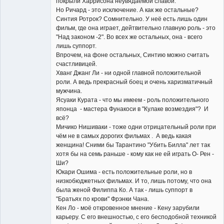
покрыли Харрисона неувядаемой славой.
Но Ричард - это исключение. А как же остальные?
Синтия Ротрок? Сомнительно. У неё есть лишь один
фильм, где она играет, дейтвительно главную роль - это
"Над законом -2". Во всех же остальных, она - всего
лишь суппорт.
Впрочем, на фоне остальных, Синтию можно считать
счастливицей.
Хванг Джанг Ли - ни одной главной положительной
роли. А ведь прекрасный боец и очень харизматичный
мужчина.
Ясуаки Курата - что мы имеем - роль положительного
японца - мастера Фунакоси в "Кулаке возмездия"? И
всё?
Мичико Нишиваки - тоже одни отрицательный роли при
чём не в самых дорогих фильмах . А ведь какая
женщина! Сними бы Тарантино "Убить Билла" лет так
хотя бы на семь раньше - кому как не ей играть О- Рен -
Ши?
Юкари Ошима - есть положительные роли, но в
низкобюджетных фильмах. И то, лишь потому, что она
была женой Филиппа Ко. А так - лишь суппорт в
"Братьях по крови" Фрэнки Чана.
Кен Ло - моё откровенное мнение - Кену зарубили
карьеру. С его внешностью, с его бесподобной техникой