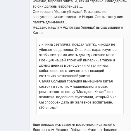
конечно, мировая элита. И, как ни странно, благодарить-
то они должны европейцев.....
Они говорят "белые ублюдки". То же, вполне
заслуженно, может сказать и Индия. Опять-таки у них
память дли-и-нная...
Недавно нашла у Акутагавы (японца) высказывания о
Китае....
Личинка светлячка, поедая улитку, никогда не
убивает ее до конца. Она лишь парализует ее,
чтобы все время иметь для еды свежее мясо.
Позиция нашей японской империи, а также и
других держав в отношений Китая ничем,
собственно, не отличается от позиций
светлячка в отношений улитки.
Самая большая трагедия нынешнего Китая
состоит в том, что у националистических
романтиков, то есть у "Молодого Китая", нет
человека, подобного Муссолини, который был
бы способен дать им железное воспитание.
(20-е годы)
Еще попадались заметки восточных писателей о
Достоевском, Чехове , Гофмане, Муре....о Чаплине... -