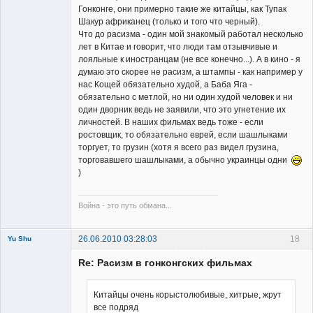
Гонконге, они примерно такие же китайцы, как Тупак
Шакур африканец (только и того что черный).
Что до расизма - один мой знакомый работал несколько
лет в Китае и говорит, что люди там отзывчивые и
лояльные к иностранцам (не все конечно...). А в кино - я
думаю это скорее не расизм, а штампы - как например у
нас Кощей обязательно худой, а Баба Яга -
обязательно с метлой, но ни один худой человек и ни
один дворник ведь не заявили, что это угнетение их
личностей. В наших фильмах ведь тоже - если
ростовщик, то обязательно еврей, если шашлыками
торгует, то грузин (хотя я всего раз видел грузина,
торговавшего шашлыками, а обычно украинцы одни
)
Война - это путь обмана...
26.06.2010 03:28:03
18
Yu Shu
Re: Расизм в гонконгских фильмах
Китайцы очень корыстолюбивые, хитрые, жрут
все подряд