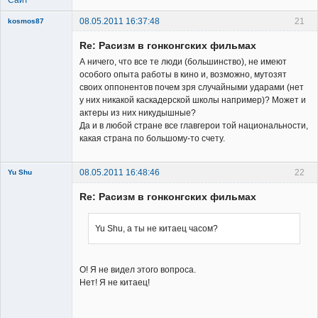
08.05.2011 16:37:48
21
kosmos87
Re: Расизм в гонконгских фильмах
А ничего, что все те люди (большинство), не имеют
особого опыта работы в кино и, возможно, мутозят
своих оппонентов почем зря случайными ударами (нет
у них никакой каскадерской школы например)? Может и
Заблокирован
актеры из них никудышные?
Да и в любой стране все главгерои той национальности,
Неактивен
какая страна по большому-то счету.
08.05.2011 16:48:46
22
Yu Shu
Re: Расизм в гонконгских фильмах
Yu Shu, а ты не китаец часом?
Member
О! Я не видел этого вопроса.
Неактивен
Нет! Я не китаец!