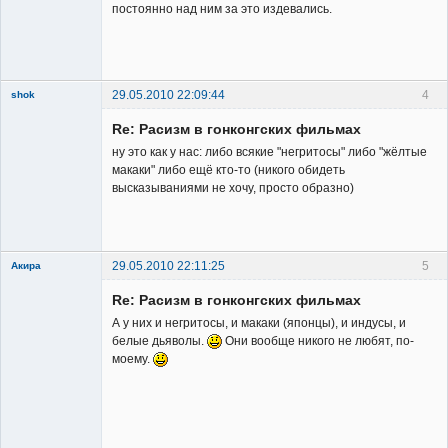
постоянно над ним за это издевались.
Владелец
сайта
Неактивен
29.05.2010 22:09:44
4
shok
Member
Re: Расизм в гонконгских фильмах
Неактивен
ну это как у нас: либо всякие "негритосы" либо "жёлтые
макаки" либо ещё кто-то (никого обидеть
высказываниями не хочу, просто образно)
29.05.2010 22:11:25
5
Акира
Re: Расизм в гонконгских фильмах
А у них и негритосы, и макаки (японцы), и индусы, и
белые дьяволы.
Они вообще никого не любят, по-
моему.
Владелец
сайта
Неактивен