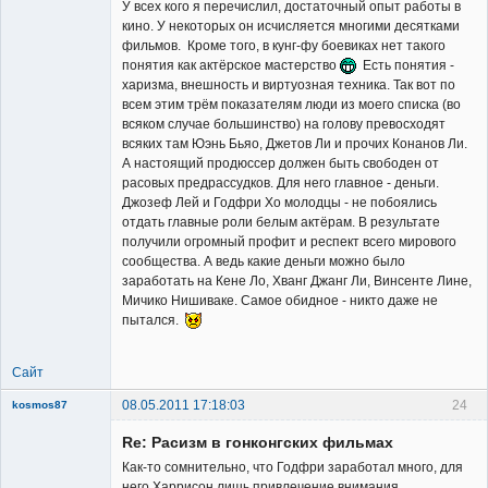
У всех кого я перечислил, достаточный опыт работы в
кино. У некоторых он исчисляется многими десятками
фильмов. Кроме того, в кунг-фу боевиках нет такого
понятия как актёрское мастерство
Есть понятия -
харизма, внешность и виртуозная техника. Так вот по
всем этим трём показателям люди из моего списка (во
всяком случае большинство) на голову превосходят
всяких там Юэнь Бьяо, Джетов Ли и прочих Конанов Ли.
А настоящий продюссер должен быть свободен от
расовых предрассудков. Для него главное - деньги.
Джозеф Лей и Годфри Хо молодцы - не побоялись
отдать главные роли белым актёрам. В результате
получили огромный профит и респект всего мирового
сообщества. А ведь какие деньги можно было
заработать на Кене Ло, Хванг Джанг Ли, Винсенте Лине,
Мичико Нишиваке. Самое обидное - никто даже не
пытался.
Сайт
08.05.2011 17:18:03
24
kosmos87
Re: Расизм в гонконгских фильмах
Как-то сомнительно, что Годфри заработал много, для
него Харрисон лишь привлечение внимания