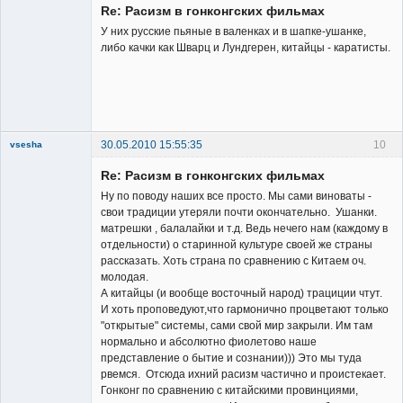
Re: Расизм в гонконгских фильмах
У них русские пьяные в валенках и в шапке-ушанке,
либо качки как Шварц и Лундгерен, китайцы - каратисты.
Заблокирован
Неактивен
30.05.2010 15:55:35
10
vsesha
Re: Расизм в гонконгских фильмах
Ну по поводу наших все просто. Мы сами виноваты -
свои традиции утеряли почти окончательно. Ушанки.
матрешки , балалайки и т.д. Ведь нечего нам (каждому в
отдельности) о старинной культуре своей же страны
Member
рассказать. Хоть страна по сравнению с Китаем оч.
молодая.
Неактивен
А китайцы (и вообще восточный народ) трациции чтут.
И хоть проповедуют,что гармонично процветают только
"открытые" системы, сами свой мир закрыли. Им там
нормально и абсолютно фиолетово наше
представление о бытие и сознании))) Это мы туда
рвемся. Отсюда ихний расизм частично и проистекает.
Гонконг по сравнению с китайскими провинциями,