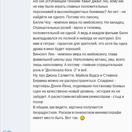
ног (не уступающей технике Хванг Джанг Ли), кому как
не ему было играть главных положительных
персонажей в высокобюджетных боевиках? Ан нет - не
найдёте ни одного. Потому что лаосец.
Билли Чоу - чемпион мира по кикбоксингу. Но канадец.
Отрицательных ролей - вагон и тележка,
положительной ни одной. А ведь в каждом фильме Билл
выкладывался по полной и никогда не халтурил. Его
имя в титрах - гарантия для зрителей, что хотя бы одна
драка в кино будет хорошей.
Винсент Лин - чемпион мира по кикбоксингу, глава
фамильной школы ушу. Наполовину китаец, увы, всего
лишь наполовину. А потому - главная отрицательная
роль в "Доспехаха бога -2" и всё.
Ну, про Джона Салвитти, Майкла Вудса и Стивена
Бервика можно не распространяться. Спарринг -
партнёры Донни Йена, поднявшие постановку боевых
сцен на качественно новый уровень - история их не
забудет. А расистским китайским режиссёрам - стыд и
позор.
В общем, как видите, картина получается
безрадостная. Расизм в гонконгском кинематографе
имеет место быть. Вот так.
Сайт