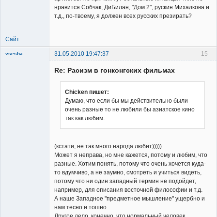
нравится Собчак, ДиБилан, "Дом 2", рускин Михалкова и
т.д., по-твоему, я должен всех русских презирать?
Сайт
31.05.2010 19:47:37
15
vsesha
Re: Расизм в гонконгских фильмах
Chicken пишет:
Думаю, что если бы мы действительно были
очень разные то не любили бы азиатское кино
Member
так как любим.
Неактивен
(кстати, не так много народа любит)))))
Может я неправа, но мне кажется, потому и любим, что
разные. Хотим понять, потому что очень хочется куда-
то вдумчиво, а не заумно, смотреть и учиться видеть,
потому что ни один западный термин не подойдет,
например, для описания восточной философии и т.д.
А наше Западное "предметное мышление" ущербно и
нам тесно и тошно.
Другое дело, конечно, что нормальный человек