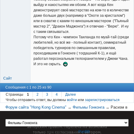
выйду и накостыляю им обоим. А вот когда Кен
демонстрирует своё мастерство на ком-то в количестве
даже больше двух (например в "Охоте за кристалом")
или в схватке с каким-то киношным мастером ("Пьяный
мастер 2", "Дракон Маджонга") я отвечаю - "Верю". И ну
с таким связываться.
Потому что Кен - чемпион Таиланда по муай-тай (среди
любителей, но всё же - полный контакт), семикратный
победитель турниров по смешанным правилам,
проходившим в Гонконге ( тогдашний К-1), и ещё
работал персональным телохранителем у Джеки Чана.
И это не скрыть.
Сайт
Сообщения с 1 по 25 из 90
Страницы
1
2
3
4
Далее
Чтобы отправить ответ, вы должны
войти
или
зарегистрироваться
Форум сайта "Hong Kong Cinema"
→
Фильмы Гонконга
→
Расизм в
гонконгских фильмах
Материал сайта hkcinema.ru защищен
авторским правом. Перепечатка возможна
только при согласовании с автором.
Форум работает на
PunBB