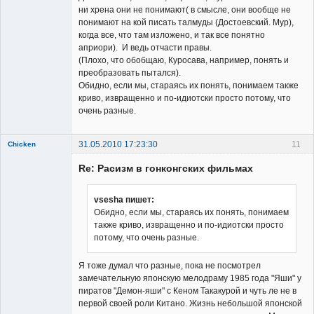
ни хрена они не понимают( в смысле, они вообще не
понимают на кой писать талмуды (Достоевский. Мур),
когда все, что там изложено, и так все понятно
априори). И ведь отчасти правы.
(Плохо, что обобщаю, Куросава, например, понять и
преобразовать пытался).
Обидно, если мы, стараясь их понять, понимаем также
криво, извращенно и по-идиотски просто потому, что
очень разные.
31.05.2010 17:23:30
11
Chicken
Member
Re: Расизм в гонконгских фильмах
Неактивен
vsesha пишет:
Обидно, если мы, стараясь их понять, понимаем
также криво, извращенно и по-идиотски просто
потому, что очень разные.
Я тоже думал что разные, пока не посмотрел
замечательную японскую мелодраму 1985 года "Яши" у
пиратов "Демон-яши" с Кеном Такакурой и чуть ле не в
первой своей роли Китано. Жизнь небольшой японской