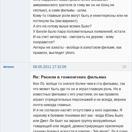
американского зрителя (к тому же он не боец не
сколько), а сами фильмы - шлак.
Заблокирован
Кому-то главные роли могут быть и неинтересны или не
потянули бы (как вариант).
Неактивен
А кто на голову выше всяких Бьяо?
У Билли было пара положительных появлений, кстати.
И на счет актерства - смотреть на дерево - кому
понравится?
Актеры не азиаты - вообще в азиатском фильме, как
правило, выглядят убого.
08.05.2011 17:32:09
25
deimon
Member
Re: Расизм в гонконгских фильмах
Неактивен
Кен Ло вобще то снялся более чем в ста фильмах, так
что может быть где-то он и играл главную роль. Но в
известных фильмах с его участием, он как правило
играет отрицательных персонажей и не всегда, вернее
почти никогда главных.
И я не согласен насчёт отсутствия у него харизмы. Я
харизму в боевике понимаю вот как - когда Юэнь Бьяо
или Джет Ли бьют на экране группу вооружённых
товарищей или людей, демонстрирующих приличную
технику боевых искусств я говорю - "Не верю". Да я один