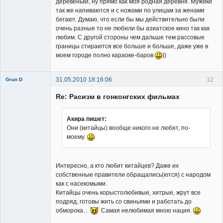
деревеньки, ну прямо как моя родная деревня. Мужики
так же напиваются и с ножами по улицам за женами
бегают. Думаю, что если бы мы действительно были
очень разные то не любили бы азиатское кино так как
любим. С другой стороны чем дальше тем рассовые
границы стираются все больше и больше, даже уже в
моем городе полно караоке-баров
))
31.05.2010 18:16:06
12
Grun D
Re: Расизм в гонконгских фильмах
Акира пишет:
Они (китайцы) вообще никого не любят, по-
моему.
Member
Неактивен
Интересно, а кто любит китайцев? Даже их
собственные правители обращались(ются) с народом
как с насекомыми.
Китайцы очень корыстолюбивые, хитрые, жрут все
подряд, готовы жить со свиньями и работать до
обморока…
Самая нелюбимая мною нация.