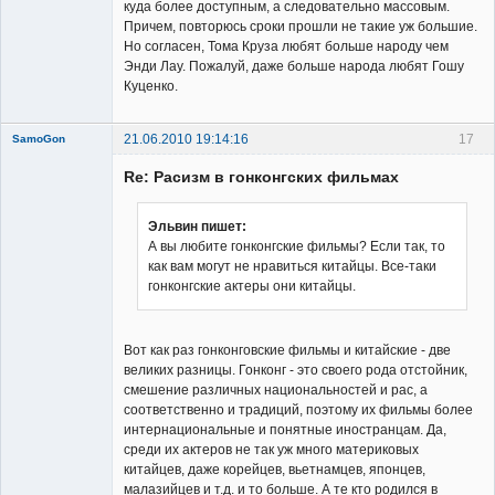
куда более доступным, а следовательно массовым.
Причем, повторюсь сроки прошли не такие уж большие.
Но согласен, Тома Круза любят больше народу чем
Энди Лау. Пожалуй, даже больше народа любят Гошу
Куценко.
21.06.2010 19:14:16
17
SamoGon
Re: Расизм в гонконгских фильмах
Эльвин пишет:
А вы любите гонконгские фильмы? Если так, то
как вам могут не нравиться китайцы. Все-таки
Member
гонконгские актеры они китайцы.
Неактивен
Вот как раз гонконговские фильмы и китайские - две
великих разницы. Гонконг - это своего рода отстойник,
смешение различных национальностей и рас, а
соответственно и традиций, поэтому их фильмы более
интернациональные и понятные иностранцам. Да,
среди их актеров не так уж много материковых
китайцев, даже корейцев, вьетнамцев, японцев,
малазийцев и т.д. и то больше. А те кто родился в