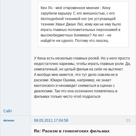
Кен Ло - моё откровенное мнение - Кену
зарубили карьеру. С его внешностью, с его
бесподобной техникой ног (не уступающей
технике Хванг Джанг Ли), кому как не ему было
играть главных положительных персонажей в
высокобюджетных боевиках? Ан нет - не
найдёте ни одного. Потому что лаосец.
У Кена есть несколько главных ролей. Но у него просто
недостаточно харизмы, чтобы играть главные роли. Да,
симпатичный, но целый фильм на себе не вытянет.
А вообще мне кажется, что тут дело совсем не в
расизме. Юкари Ошима, например, не знает
кантонского и ненавидит сниматься в сценах с
диалогами. Так что она осознанно появлялась в
фильмах только чисто чтоб подраться.
Сайт
08.05.2011 17:04:58
23
deimon
Member
Re: Расизм в гонконгских фильмах
Неактивен