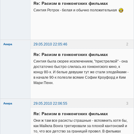
Re: Расизм в гонконгских фильмах
Неактивен
Синтия Ротрок - белая и обычно положительная
29.05.2010 22:05:46
2
Акира
Re: Расизм в гонконгских фильмах
Синтия была скорее исключением, "пристрелкой" - она
достаточно быстро слилась из гонконгского кино, к
концу 80-х. И белые девушки тут же стали злодейками -
в начале 90-х полезли всякие Софии Кроуфорд и Ким
Владелец
Мари Пенн.
сайта
Неактивен
29.05.2010 22:06:55
3
Акира
Re: Расизм в гонконгских фильмах
Они ж там все расисты страшные - вспомнить хотя бы,
как Майкла Вонга третировали за плохой кантонский и
то, что все детство за границей провел. В фильмах