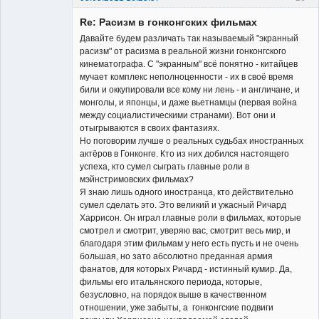
Member
Re: Расизм в гонконгских фильмах
Неактивен
Давайте будем различать так называемый "экранный
расизм" от расизма в реальной жизни гонконгского
кинематографа. С "экранным" всё понятно - китайцев
мучает комплекс неполноценности - их в своё время
били и оккупировали все кому ни лень - и англичане, и
монголы, и японцы, и даже вьетнамцы (первая война
между социалистическими странами). Вот они и
отыгрываются в своих фантазиях.
Но поговорим лучше о реальных судьбах иностранных
актёров в Гонконге. Кто из них добился настоящего
успеха, кто сумел сыграть главные роли в
мэйнстримовских фильмах?
Я знаю лишь одного иностранца, кто действительно
сумел сделать это. Это великий и ужасный Ричард
Харрисон. Он играл главные роли в фильмах, которые
смотрел и смотрит, уверяю вас, смотрит весь мир, и
благодаря этим фильмам у него есть пусть и не очень
большая, но зато абсолютно преданная армия
фанатов, для которых Ричард - истинный кумир. Да,
фильмы его итальянского периода, которые,
безусловно, на порядок выше в качественном
отношении, уже забыты, а гонконгские подвиги