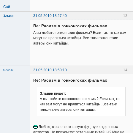
Сайт
31.05.2010 18:27:40
13
Эльвин
Re: Расизм в гонконгских фильмах
А вы любите гонконгские фильмы? Если так, то как вам
могут не нравиться китайцы. Все-таки гонконгские
актеры они китайцы.
Member
Неактивен
31.05.2010 18:59:10
14
Grun D
Re: Расизм в гонконгских фильмах
Эльвин пишет:
А вы любите гонконгские фильмы? Если так, то
как вам могут не нравиться китайцы. Все-таки
Member
гонконгские актеры они китайцы.
Неактивен
Люблю, в основном за кунг-фу , ну и отдельных
артистов. Но причем тут остальные китайцы? Мне не