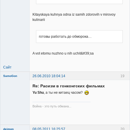
Member
Неактивен
Kitayskaya kuhnya odna iz samih zdorovih v mirovoy
kulinarii
готовы работать до обморока…
A vot etomu nuzhno u nih uchit&#39;sa
Сайт
26.06.2010 18:04:14
19
SamoGon
Re: Расизм в гонконгских фильмах
Yu Shu
, а ты не китаец часом?
Война - это путь обмана...
Member
Неактивен
08.05.2011 16:25:57
20
deimon