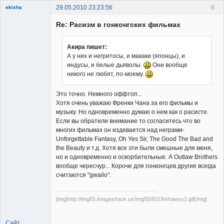
29.05.2010 23:23:56
6
ekisha
Re: Расизм в гонконгских фильмах
Акира пишет:
А у них и негритосы, и макаки (японцы), и
индусы, и белые дьяволы.
Они вообще
Member
никого не любят, по-моему.
Неактивен
Это точно. Немного оффтоп...
Хотя очень уважаю Френки Чана за его фильмы и
музыку. Но одновременно думаю о нем как о расисте.
Если вы обратили внимание то согласитесь что во
многих фильмах он издевается над неграми-
Unforgettable Fantasy, Oh Yes Sir, The Good The Bad and
the Beauty и т.д. Хотя все эти были смешные для меня,
но и одновременно и оскорбительные. А Outlaw Brothers
вообще чересчур... Короче для гонконгцев другие всегда
считаются "gwailo".
[img]http://img55.imageshack.us/img55/9319/shawyx2.gif[/img]
Сайт