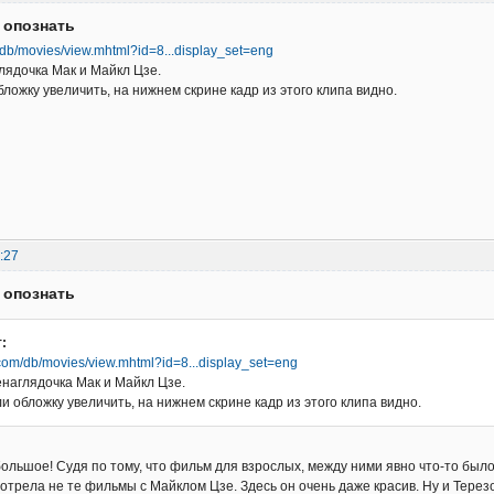
 опознать
/db/movies/view.mhtml?id=8...display_set=eng
лядочка Мак и Майкл Цзе.
ложку увеличить, на нижнем скрине кадр из этого клипа видно.
:27
 опознать
:
.com/db/movies/view.mhtml?id=8...display_set=eng
енаглядочка Мак и Майкл Цзе.
и обложку увеличить, на нижнем скрине кадр из этого клипа видно.
большое! Судя по тому, что фильм для взрослых, между ними явно что-то был
отрела не те фильмы с Майклом Цзе. Здесь он очень даже красив. Ну и Терезоч