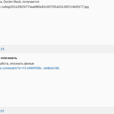
а, Doctor Mack, получается
:15
 опознать
уйста, опознать фильм
be.com/watch?v=Y3-mWrfX5Bs...wll&list=WL
:07