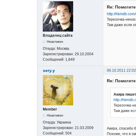
Re: Помогите
http://hkmdb.com
Терезочка-ненаг
Там даже если об
Владелец сайта
Неактивен
Откуда:
Москва
Зарегистрирован:
29.10.2004
Сообщений:
1,849
sery.y
06.10.2011 22:02
Re: Помогите
Акира пишет
http://hkmdb
Терезочка-н
Member
Там даже есл
Неактивен
Откуда:
Украина
Зарегистрирован:
21.03.2009
Акира, спасибо 
Сообщений:
504
Похоже, что я см