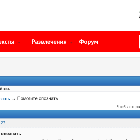
ексты
Развлечения
Форум
йтесь.
→
Помогите опознать
знать
Чтобы отпра
:27
 опознать