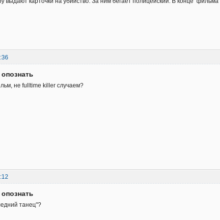
у выдают карточки на убийство. За ним бегает полицейский. В конце фильма 
:36
 опознать
м, не fulltime killer случаем?
:12
 опознать
ледний танец"?