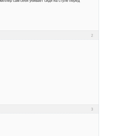
киллер сам себя убивает сидя на стуле перед
2
3