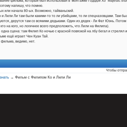
ание фильма, который был использован в монтажке Годфри Хо "Majestic thunder
поэтому напишу, что помню.
ых или начала 80-ых. Возможно, тайваньский.
 и Лили Ли там были какими-то то ли убийцами, то ли спецназовцами. Там был
ются, дерутся там со всякими дядьками. Один из дядек - Ли Фат Юэнь. Потом 
кто на кого, но логичнее всего предположить, что Лили на Филипа).
одна сцена: там Филип Ко ночью с красной повязкой на лбу бегал и стрелял 
ьме ещё играет Чен Куан Тай.
фильма, видимо, нет.
Чтобы отпра
знать
→
Фильм с Филипом Ко и Лили Ли