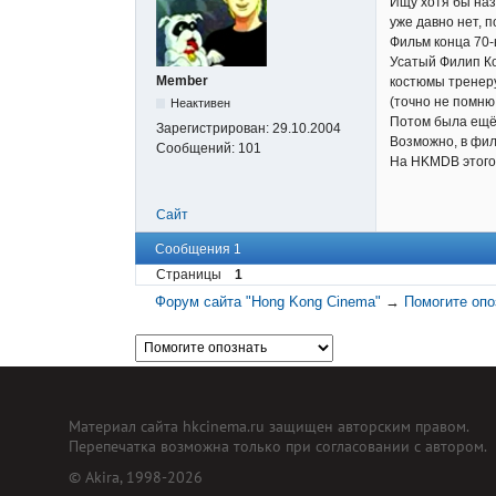
Ищу хотя бы назв
уже давно нет, 
Фильм конца 70-
Усатый Филип Ко
Member
костюмы тренеру
(точно не помню 
Неактивен
Потом была ещё 
Зарегистрирован:
29.10.2004
Возможно, в фил
Сообщений:
101
На HKMDB этого 
Сайт
Сообщения 1
Страницы
1
Форум сайта "Hong Kong Cinema"
→
Помогите опо
Материал сайта hkcinema.ru защищен авторским правом.
Перепечатка возможна только при согласовании с автором.
© Akira, 1998-2026