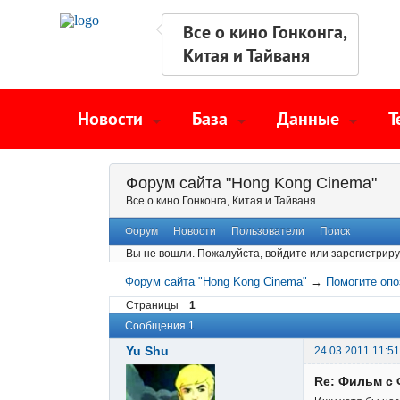
Все о кино Гонконга,
Китая и Тайваня
Новости
База
Данные
Т
Форум сайта "Hong Kong Cinema"
Все о кино Гонконга, Китая и Тайваня
Форум
Новости
Пользователи
Поиск
Вы не вошли.
Пожалуйста, войдите или зарегистриру
Форум сайта "Hong Kong Cinema"
→
Помогите опо
Страницы
1
Сообщения 1
Yu Shu
24.03.2011 11:51
Re: Фильм с