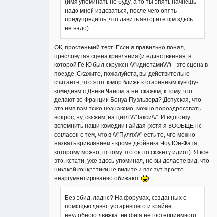
(имя упоминать не буду, а то ты опять начнешь
надо мной издеваться, после чего опять
предупредишь, что давить авторитетом здесь
не надо).
ОК, простенький тест. Если я правильно понял,
пресловутая сцена кривляния (и единственная, в
которой Ге Ю был окружен \\\"идиотами\\\") - это сцена в
поезде. Скажите, пожалуйста, вы действительно
считаете, что этот юмор ближе к старинным кунгфу-
комедиям с Джеки Чаном, а не, скажем, к тому, что
делают во Франции Бенуа Пуэльворд? Допуская, что
это имя вам тоже незнакомо, можно переадресовать
вопрос, ну, скажем, на цикл \\\"Такси\\\". И вдогонку
вспомнить наши комедии Гайдая (хотя я ВООБЩЕ не
согласен с тем, что в \\\"Пулях\\\" есть то, что можно
назвать кривлянием - кроме двойника Чоу Юн-Фата,
которому можно, потому что он по сюжету идиот). Я все
это, кстати, уже здесь упоминал, но вы делаете вид, что
никакой конкретики не видите и вас тут просто
неаргументированно обижают.
Без обид, ладно? На форумах, созданных с
помощью давно устаревшего и крайне
неудобного движка, ни фига не гостеприимного .