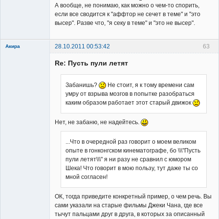
А вообще, не понимаю, как можно о чем-то спорить,
если все сводится к "аффтор не сечет в теме" и "это
высер". Разве что, "я секу в теме" и "это не высер".
28.10.2011 00:53:42
63
Акира
Re: Пусть пули летят
Забанишь?
Не стоит, я к тому времени сам
умру от взрыва мозгов в попытке разобраться
каким образом работает этот старый движок
Владелец
сайта
Нет, не забаню, не надейтесь.
Неактивен
...Что в очередной раз говорит о моем великом
опыте в гонконгском кинематографе, бо \\\"Пусть
пули летят\\\" я ни разу не сравнил с юмором
Шека! Что говорит в мою пользу, тут даже ты со
мной согласен!
ОК, тогда приведите конкретный пример, о чем речь. Вы
сами указали на старые фильмы Джеки Чана, где все
тычут пальцами друг в друга, в которых за описанный