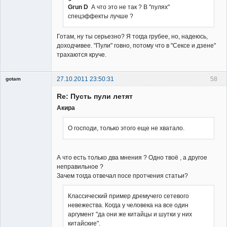
Grun D
А что это не так ? В "пулях"
спецэффекты лучше ?
Владелец
сайта
Готам, ну ты серьезно? Я тогда грубее, но, надеюсь,
Неактивен
доходчивее. "Пули" говно, потому что в "Сексе и дзене"
трахаются круче.
27.10.2011 23:50:31
58
gotam
Гость
Re: Пусть пули летят
Акира
О господи, только этого еще не хватало.
А что есть только два мнения ? Одно твоё , а другое
неправильное ?
Зачем тогда отвечал посе протчения статьи?
Классический пример дремучего сетевого
невежества. Когда у человека на все один
аргумент "да они же китайцы и шутки у них
китайские".