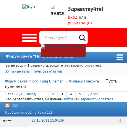
Здравствуйте!
Вход
или
регистрация
Форум сайта "Hong Kong Cinema"
Вы не вошли.
Пожалуйста, войдите или зарегистрируйтесь.
Форум
Активные темы
Темы без ответов
Новости
→
Пусть
Форум сайта "Hong Kong Cinema"
→
Фильмы Гонконга
Пользователи
пули летят
Поиск
Страницы
Назад
1
2
3
4
5
Далее
Чтобы отправить ответ, вы должны
войти
или
зарегистрироваться
RSS
Сообщения с 51 по 75 из 123
27.10.2011 15:04:09
51
gotam
Гость