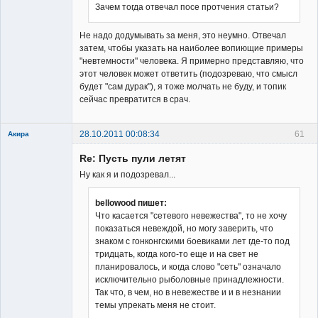
сайта
Зачем тогда отвечал посе протчения статьи?
Неактивен
Не надо додумывать за меня, это неумно. Отвечал
затем, чтобы указать на наиболее вопиющие примеры
"невтемности" человека. Я примерно представляю, что
этот человек может ответить (подозреваю, что смысл
будет "сам дурак"), я тоже молчать не буду, и топик
сейчас превратится в срач.
28.10.2011 00:08:34
61
Акира
Re: Пусть пули летят
Ну как я и подозревал...
bellowood пишет:
Что касается "сетевого невежества", то не хочу
Владелец
показаться невеждой, но могу заверить, что
сайта
знаком с гонконгскими боевиками лет где-то под
Неактивен
тридцать, когда кого-то еще и на свет не
планировалось, и когда слово "сеть" означало
исключительно рыболовные принадлежности.
Так что, в чем, но в невежестве и и в незнании
темы упрекать меня не стоит.