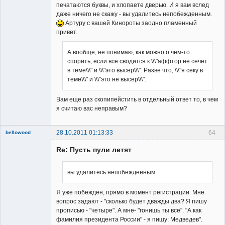
печатаются буквы, и хлопаете дверью. И я вам вслед
даже ничего не скажу - вы удалитесь непобежденным.
Артуру с вашей Кинороты заодно пламенный
привет.
А вообще, не понимаю, как можно о чем-то
спорить, если все сводится к \\\"аффтор не сечет
в теме\\\" и \\\"это высер\\\". Разве что, \\\"я секу в
теме\\\" и \\\"это не высер\\\".
Вам еще раз скопипейстить в отдельный ответ то, в чем
я считаю вас неправым?
28.10.2011 01:13:33
64
bellowood
Member
Re: Пусть пули летят
Неактивен
вы удалитесь непобежденным.
Я уже побежден, прямо в момент регистрации. Мне
вопрос задают - "сколько будет дважды два? Я пишу
прописью - "четыре". А мне- "гонишь ты все". "А как
фамилия президента России" - я пишу: Медведев".