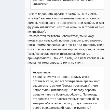
китайские".
Ничего подобного, аргумент "китайцы, они и есть
китайцы" касается исключительно местного юмора.
Заметь, что ни разу не прозвучало "они китайцы и кунг-
фу у них китайское". Или "они китайцы и стреляют они
по-китайски".
Что касается "сетевого невежества", то не хочу
показаться невеждой, но могу заверить, что знаком с
гонконгскими боевиками лет где-то под тридцать, когда
кого-то еще и на свет не планировалось, и когда слово
"сеть" означало исключительно рыболовные
принадлежности. Так что, в чем, но в невежестве и и в
незнании темы упрекать меня не стоит.
Акира пишет:
Убери типичную интернет-шелуху и что
останется? То, что все "конкретные претензии"
сводятся к тому, что "боевка простовата" и что
"юмор тупой (китайский)". По поводу первого
смешно - это не боевик вообще-то. По поводу
второго вот этот пассаж очень характерный: "в
которых обязательно присутствует полный и
особо раздражающий идиот, окруженный