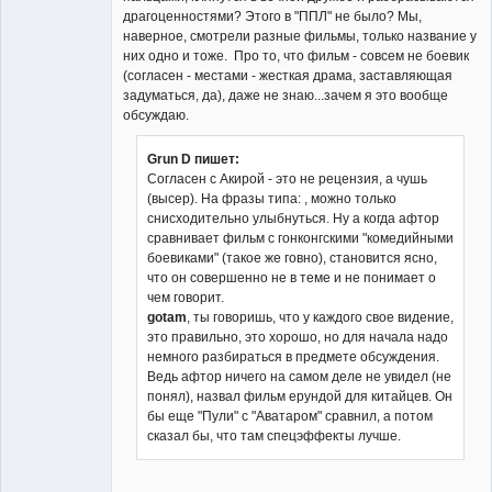
драгоценностями? Этого в "ППЛ" не было? Мы,
наверное, смотрели разные фильмы, только название у
них одно и тоже. Про то, что фильм - совсем не боевик
(согласен - местами - жесткая драма, заставляющая
задуматься, да), даже не знаю...зачем я это вообще
обсуждаю.
Grun D пишет:
Согласен с Акирой - это не рецензия, а чушь
(высер). На фразы типа: , можно только
снисходительно улыбнуться. Ну а когда афтор
сравнивает фильм с гонконгскими "комедийными
боевиками" (такое же говно), становится ясно,
что он совершенно не в теме и не понимает о
чем говорит.
gotam
, ты говоришь, что у каждого свое видение,
это правильно, это хорошо, но для начала надо
немного разбираться в предмете обсуждения.
Ведь афтор ничего на самом деле не увидел (не
понял), назвал фильм ерундой для китайцев. Он
бы еще "Пули" с "Аватаром" сравнил, а потом
сказал бы, что там спецэффекты лучше.