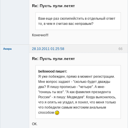
Member
Re: Пусть пули летят
Неактивен
Вам еще раз скопипейстить в отдельный ответ
то, в чем я считаю вас неправым?
Конечно!!!
28.10.2011 01:25:58
66
Акира
Re: Пусть пули летят
bellowood пишет:
Я уже побежден, прямо в момент регистрации.
Мне вопрос задают - "сколько будет дважды
Владелец
два? Я пишу прописью - "четыре". А мне-
сайта
"гонишь ты все". "А как фамилия президента
Неактивен
России" - я пишу: Медведев". Когда выяснилось,
что я опять не угадал, я понял, что меня только
что победили самым жестоким анальным
способом
ОК.