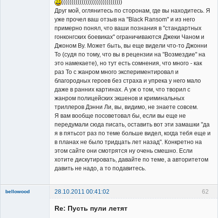
)))))))))))))))))))))))))))))))
Друг мой, оглянитесь по сторонам, где вы находитесь. Я
уже прочел ваш отзыв на "Black Ransom" и из него
примерно понял, что ваши познания в "стандартных
гонконгских боевиках" ограничиваются Джеки Чаном и
Джоном Ву. Может быть, вы еще видели что-то Джонни
То (судя по тому, что вы в рецензии на "Возмездие" на
это намекаете), но тут есть сомнения, что много - как
раз То с жанром много экспериментировал и
благородных героев без страха и упрека у него мало
даже в ранних картинах. А уж о том, что творил с
жанром полицейских экшенов и криминальных
триллеров Дэнни Ли, вы, видимо, не знаете совсем.
Я вам вообще посоветовал бы, если вы еще не
передумали сюда писать, оставить вот эти замашки "да
я в пятьсот раз по теме больше видел, когда тебя еще и
в планах не было тридцать лет назад". Конкретно на
этом сайте они смотрятся ну очень смешно. Если
хотите дискутировать, давайте по теме, а авторитетом
давить не надо, а то подавитесь.
28.10.2011 00:41:02
62
bellowood
Member
Re: Пусть пули летят
Неактивен