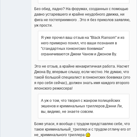
Без обид, ладно? На форумах, созданных с помощью
давно устаревшего и крайне неудобного движка, ни
фига не гостеприимного . Это я без приколов заявляю,
уж прости.
Я уже прочел ваш отзыв на "Black Ransom" и из
него примерно понял, что ваши познания в
"стандартных гонконгских боевиках"
ограничиваются Джеки Чаном и Джоном Ву.
Это не отзыв, а крайне кенакритичная работа. Насчет
Джона Ву, впервые слышу, если честно. Не думаю, что
такой большой специалист в гонконгских боевиках (это
я про себя сейчас), должен знать имя каждого второго
японского режиссера!
А уж о том, что творил с жанром полицейских
экшенов и криминальных триллеров Дэнни Ли,
вы, видимо, не знаете совсем.
Боже упаси, я вообще с трудом представляю себе, что
такое криминальный_триллер и с трудом отличу его от
не_криминального триллера