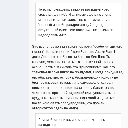
То есть, по-вашему, тыканье пальцами - это
сразу кривляние? И цитирую еще раз, очень
мне нравится, кто здесь, по вашему мнению,
"полный и особо раздражающий идиот,
окруженный идиотами помельче, но такими же
надоедливыми"?
Это всенепременная такая черточка "особо китайского
юмора", без которого и Джеки Чан - не Джеки Чан. И
даже Дин Шек, кто бы он ни был, ни Дин Шек! Ты,
конечно, можешь назвать это заложенной в генах
особенностью, я считаю это "кривлянием". Точного
толкования пока никто не придумал, а когда придумает,
его обязательно оспорят. Раздражающий идиот - не
брат режиссера, который, на самом деле, сыграл
прихвостя, перешедшего на сторону бандитов, но
человек с оторванной задницей (имя упоминать не
буду, а то ты опять начнешь надо мной издеваться,
после чего опять предупредишь, что давить
авторитетом здесь не надо).
Друг мой, оглянитесь по сторонам, где вы
находитесь.