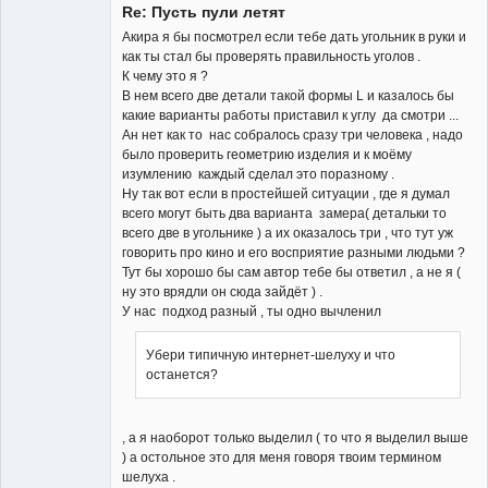
Re: Пусть пули летят
Акира я бы посмотрел если тебе дать угольник в руки и
как ты стал бы проверять правильность уголов .
К чему это я ?
В нем всего две детали такой формы L и казалось бы
какие варианты работы приставил к углу да смотри ...
Ан нет как то нас собралось сразу три человека , надо
было проверить геометрию изделия и к моёму
изумлению каждый сделал это поразному .
Ну так вот если в простейшей ситуации , где я думал
всего могут быть два варианта замера( детальки то
всего две в угольнике ) а их оказалось три , что тут уж
говорить про кино и его восприятие разными людьми ?
Тут бы хорошо бы сам автор тебе бы ответил , а не я (
ну это врядли он сюда зайдёт ) .
У нас подход разный , ты одно вычленил
Убери типичную интернет-шелуху и что
останется?
, а я наоборот только выделил ( то что я выделил выше
) а остольное это для меня говоря твоим термином
шелуха .