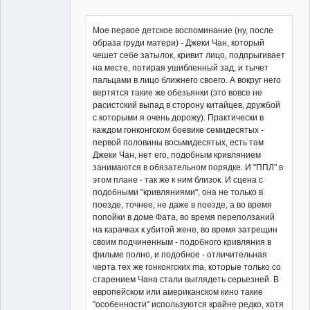
Мое первое детское воспоминание (ну, после
образа груди матери) - Джеки Чан, который
чешет себе затылок, кривит лицо, подпрыгивает
на месте, потирая ушибленный зад, и тычет
пальцами в лицо ближнего своего. А вокруг него
вертятся такие же обезьянки (это вовсе не
расистский выпад в сторону китайцев, дружбой
с которыми я очень дорожу). Практически в
каждом гонконгском боевике семидесятых -
первой половины восьмидесятых, есть там
Джеки Чан, нет его, подобным кривлянием
занимаются в обязательном порядке. И "ППЛ" в
этом плане - так же к ним близок. И сцена с
подобными "кривляниями", она не только в
поезде, точнее, не даже в поезде, а во время
попойки в доме Фата, во время переползаний
на карачках к убитой жене, во время затрещин
своим подчиненным - подобного кривляния в
фильме полно, и подобное - отличительная
черта тех же гонконгских ma, которые только со
старением Чана стали выглядеть серьезней. В
европейском или американском кино такие
"особенности" используются крайне редко, хотя