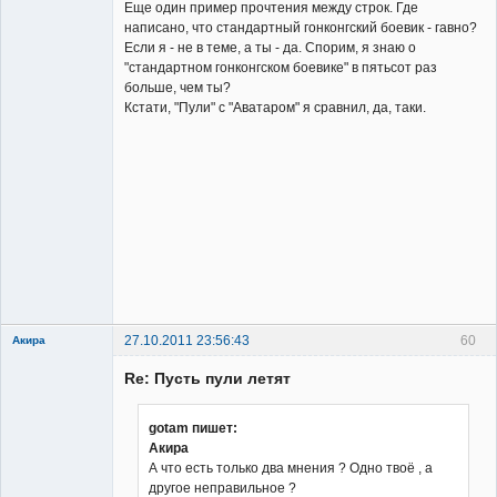
Еще один пример прочтения между строк. Где
написано, что стандартный гонконгский боевик - гавно?
Если я - не в теме, а ты - да. Спорим, я знаю о
"стандартном гонконгском боевике" в пятьсот раз
больше, чем ты?
Кстати, "Пули" с "Аватаром" я сравнил, да, таки.
27.10.2011 23:56:43
60
Акира
Re: Пусть пули летят
gotam пишет:
Акира
А что есть только два мнения ? Одно твоё , а
Владелец
другое неправильное ?