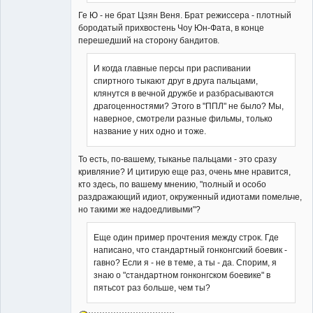
Ге Ю - не брат Цзян Веня. Брат режиссера - плотный
бородатый прихвостень Чоу Юн-Фата, в конце
перешедший на сторону бандитов.
И когда главные персы при распивании
спиртного тыкают друг в друга пальцами,
клянутся в вечной дружбе и разбрасываются
драгоценностями? Этого в "ППЛ" не было? Мы,
наверное, смотрели разные фильмы, только
название у них одно и тоже.
То есть, по-вашему, тыканье пальцами - это сразу
кривляние? И цитирую еще раз, очень мне нравится,
кто здесь, по вашему мнению, "полный и особо
раздражающий идиот, окруженный идиотами помельче,
но такими же надоедливыми"?
Еще один пример прочтения между строк. Где
написано, что стандартный гонконгский боевик -
гавно? Если я - не в теме, а ты - да. Спорим, я
знаю о "стандартном гонконгском боевике" в
пятьсот раз больше, чем ты?