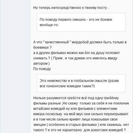
Ну теперь непосредственно к твоему посту .
По поводу первого смешно - это не боевик
вообще-то.
А что " качественный " мордобой должен быть только в
боевиках ?
а в других фильмах можно как бог на душу положит
снимать ? ( Прим . я так думаю это имелось ввиду
автором )
По поводу
Это невежество и в глобальном смысле (разве
все гонконгские комедии такие?)
Нельзя разумеется гребсти всё под одну гребёнку
фильмы разные ,Но скажу только за себя я не поклоник
китайских комедий ну или фильмов с элементами
юмора поскольку на мой вкус они сильно переигрывают
и в том числе сильно кривят лица показывая свои
эмоции ( особенно в старых фильмах ) или скажишь нет
такого ? и это не характерно для азиатских комедий ?