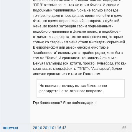
"ППЛ" в этом плане - так же к ним близок. И сцена с
подобными "кривляниями", она не только в поезде,
точнее, не даже в поезде, а во время попойки в доме
Фата, во время переползаний на карачках к убитой
жене, во время затрещин своим подчиненным -
подобного кривляния в фильме полно, и подобное -
отличительная черта тех же гонконгских ma, которые
только со старением Чана стали выглядеть серьезней.
В европейском или американском кино такие
"особенности" используются крайне редко, хотя бы в
том же "Такси". И сравнивать гонконгский фильм с
Бенуа Пуэльворд (он, кстати, просто Пульворд), это как
сравнивать спецэффекты "ППЛ" с "Аватаром", более
логично сравнить их с тем же Гонконгом.
Не понимаю, почему вы так болезненно
реагируете на то, что я вас поправил.
Где болезненно? Я же поблагодарил.
28.10.2011 01:16:42
65
bellowood