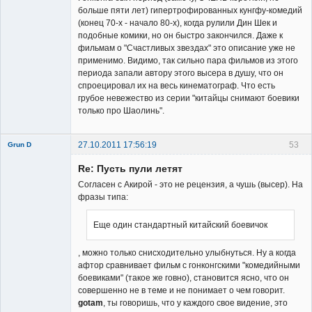
больше пяти лет) гипертрофированных кунгфу-комедий
(конец 70-х - начало 80-х), когда рулили Дин Шек и
подобные комики, но он быстро закончился. Даже к
фильмам о "Счастливых звездах" это описание уже не
применимо. Видимо, так сильно пара фильмов из этого
периода запали автору этого высера в душу, что он
спроецировал их на весь кинематограф. Что есть
грубое невежество из серии "китайцы снимают боевики
только про Шаолинь".
27.10.2011 17:56:19
53
Grun D
Re: Пусть пули летят
Согласен с Акирой - это не рецензия, а чушь (высер). На
фразы типа:
Еще один стандартный китайский боевичок
Member
Неактивен
, можно только снисходительно улыбнуться. Ну а когда
афтор сравнивает фильм с гонконгскими "комедийными
боевиками" (такое же говно), становится ясно, что он
совершенно не в теме и не понимает о чем говорит.
gotam
, ты говоришь, что у каждого свое видение, это