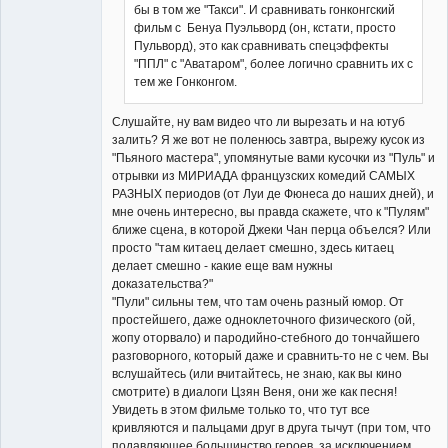
бы в том же "Такси". И сравнивать гонконгский
фильм с Бенуа Пуэльворд (он, кстати, просто
Пульворд), это как сравнивать спецэффекты
"ППЛ" с "Аватаром", более логично сравнить их с
тем же Гонконгом.
Слушайте, ну вам видео что ли вырезать и на ютуб
залить? Я же вот не поленюсь завтра, вырежу кусок из
"Пьяного мастера", упомянутые вами кусочки из "Пуль" и
отрывки из МИРИАДА французских комедий САМЫХ
РАЗНЫХ периодов (от Луи де Фюнеса до наших дней), и
мне очень интересно, вы правда скажете, что к "Пулям"
ближе сцена, в которой Джеки Чан перца объелся? Или
просто "там китаец делает смешно, здесь китаец
делает смешно - какие еще вам нужны
доказательства?"
"Пули" сильны тем, что там очень разный юмор. От
простейшего, даже одноклеточного физического (ой,
жопу оторвало) и пародийно-стебного до тончайшего
разговорного, который даже и сравнить-то не с чем. Вы
вслушайтесь (или вчитайтесь, не знаю, как вы кино
смотрите) в диалоги Цзян Веня, они же как песня!
Увидеть в этом фильме только то, что тут все
кривляются и пальцами друг в друга тычут (при том, что
подавляющее большинство героев, за исключением