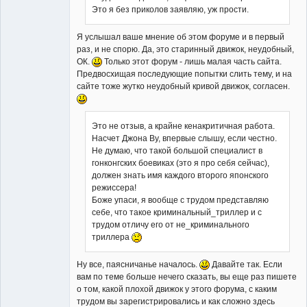
Это я без приколов заявляю, уж прости.
Я услышал ваше мнение об этом форуме и в первый
раз, и не спорю. Да, это старинный движок, неудобный,
ОК.
Только этот форум - лишь малая часть сайта.
Предвосхищая последующие попытки слить тему, и на
сайте тоже жутко неудобный кривой движок, согласен.
Это не отзыв, а крайне кенакритичная работа.
Насчет Джона Ву, впервые слышу, если честно.
Не думаю, что такой большой специалист в
гонконгских боевиках (это я про себя сейчас),
должен знать имя каждого второго японского
режиссера!
Боже упаси, я вообще с трудом представляю
себе, что такое криминальный_триллер и с
трудом отличу его от не_криминального
триллера
Ну все, паясничанье началось.
Давайте так. Если
вам по теме больше нечего сказать, вы еще раз пишете
о том, какой плохой движок у этого форума, с каким
трудом вы зарегистрировались и как сложно здесь