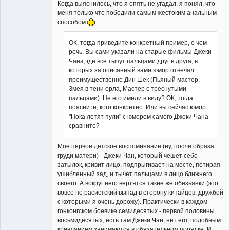
Когда выяснилось, что я опять не угадал, я понял, что
меня только что победили самым жестоким анальным
способом
ОК, тогда приведите конкретный пример, о чем
речь. Вы сами указали на старые фильмы Джеки
Чана, где все тычут пальцами друг в друга, в
которых за описанный вами юмор отвечал
преимущественно Дин Шек (Пьяный мастер,
Змея в тени орла, Мастер с треснутыми
пальцами). Не его имели в виду? ОК, тогда
поясните, кого конкретно. Или вы сейчас юмор
"Пока летят пули" с юмором самого Джеки Чана
сравните?
Мое первое детское воспоминание (ну, после образа
груди матери) - Джеки Чан, который чешет себе
затылок, кривит лицо, подпрыгивает на месте, потирая
ушибленный зад, и тычет пальцами в лицо ближнего
своего. А вокруг него вертятся такие же обезьянки (это
вовсе не расистский выпад в сторону китайцев, дружбой
с которыми я очень дорожу). Практически в каждом
гонконгском боевике семидесятых - первой половины
восьмидесятых, есть там Джеки Чан, нет его, подобным
кривлянием занимаются в обязательном порядке. И