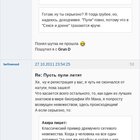
Готам, ну ты серьезно? Я тогда грубее, но,
надеюсь, доходчивее. "Пули" говно, потому что в
"Сексе и дзене" трахаются круче.
Понял шутка не прошла
Пошутил я с
Grun D
27.10.2011 23:54:25
59
bellowood
Member
Re: Пусть пули летят
Неактивен
Хе, ну и регистрация у вас, я чуть не скончался от
натуги, пока зашел!
Что касается всего остального, то, как один из лучших
знатоков в мире биографии Ип Мана, я попросту
возмущен невежеством, здесь происходящим!
А если серьезно, то:
Акира пишет:
Классический пример дремучего сетевого
невежества. Когда у человека на все один
аргумент "да они же китайцы и шутки у них