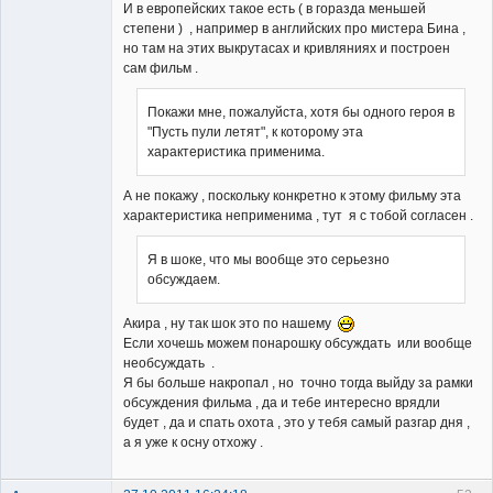
И в европейских такое есть ( в горазда меньшей
степени ) , например в английских про мистера Бина ,
но там на этих выкрутасах и кривляниях и построен
сам фильм .
Покажи мне, пожалуйста, хотя бы одного героя в
"Пусть пули летят", к которому эта
характеристика применима.
А не покажу , поскольку конкретно к этому фильму эта
характеристика неприменима , тут я с тобой согласен .
Я в шоке, что мы вообще это серьезно
обсуждаем.
Акира , ну так шок это по нашему
Если хочешь можем понарошку обсуждать или вообще
необсуждать .
Я бы больше накропал , но точно тогда выйду за рамки
обсуждения фильма , да и тебе интересно врядли
будет , да и спать охота , это у тебя самый разгар дня ,
а я уже к осну отхожу .