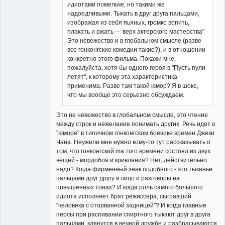
идиотами помельче, но такими же
надоедливыми. Тыкать в друг друга пальцами,
изображая из себя пьяных, громко вопить,
плакать и ржать — верх актерского мастерства"
Это невежество и в глобальном смысле (разве
все гонконгские комедии такие?), и в отношении
конкретно этого фильма. Покажи мне,
пожалуйста, хотя бы одного героя в "Пусть пули
летят", к которому эта характеристика
применима. Разве там такой юмор? Я в шоке,
что мы вообще это серьезно обсуждаем.
Это не невежество в глобальном смысле, это чтение
между строк и нежелание понимать других. Речь идет о
"юморе" в типичном гонконгском боевике времен Джеки
Чана. Неужели мне нужно кому-то тут рассказывать о
том, что гонконгский ma того времени состоял из двух
вещей - мордобоя и кривляния? Нет, действительно
надо? Когда фирменный знак подобного - это тыканье
пальцами друг другу в лицо и разговоры на
повышенных тонах? И когда роль самого большого
идиота исполняет брат режиссера, сыгравший
"человека с оторванной задницей"? И когда главные
персы при распивании спиртного тыкают друг в друга
пальцами, клянутся в вечной дружбе и разбрасываются