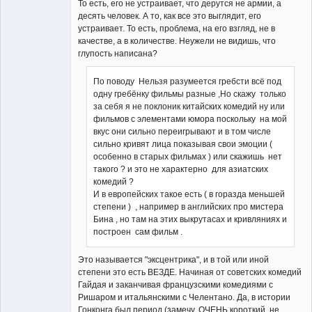
То есть, его не устраивает, что дерутся не армии, а
десять человек. А то, как все это выглядит, его
устраивает. То есть, проблема, на его взгляд, не в
качестве, а в количестве. Неужели не видишь, что
глупость написана?
По поводу Нельзя разумеется гребсти всё под
одну гребёнку фильмы разные ,Но скажу только
за себя я не поклоник китайских комедий ну или
фильмов с элементами юмора поскольку на мой
вкус они сильно переигрывают и в том числе
сильно кривят лица показывая свои эмоции (
особенно в старых фильмах ) или скажишь нет
такого ? и это не характерно для азиатских
комедий ?
И в европейских такое есть ( в горазда меньшей
степени ) , например в английских про мистера
Бина , но там на этих выкрутасах и кривляниях и
построен сам фильм .
Это называется "эксцентрика", и в той или иной
степени это есть ВЕЗДЕ. Начиная от советских комедий
Гайдая и заканчивая французскими комедиями с
Ришаром и итальянскими с Челентано. Да, в истории
Гонконга был период (замечу, ОЧЕНЬ короткий, не