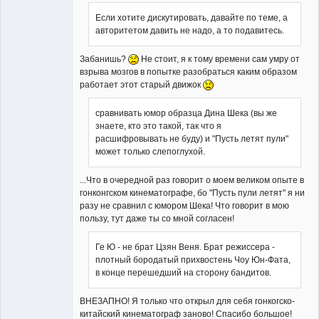
Если хотите дискутировать, давайте по теме, а
авторитетом давить не надо, а то подавитесь.
Забанишь?
Не стоит, я к тому времени сам умру от
взрыва мозгов в попытке разобраться каким образом
работает этот старый движок
сравнивать юмор образца Дина Шека (вы же
знаете, кто это такой, так что я
расшифровывать не буду) и "Пусть летят пули"
может только слепоглухой.
...Что в очередной раз говорит о моем великом опыте в
гонконгском кинематографе, бо "Пусть пули летят" я ни
разу не сравнил с юмором Шека! Что говорит в мою
пользу, тут даже ты со мной согласен!
Ге Ю - не брат Цзян Веня. Брат режиссера -
плотный бородатый прихвостень Чоу Юн-Фата,
в конце перешедший на сторону бандитов.
ВНЕЗАПНО! Я только что открыл для себя гонкогско-
китайский кинематограф заново! Спасибо большое!