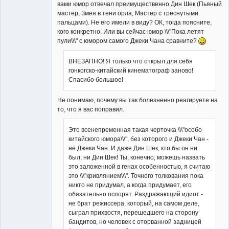
вами юмор отвечал преимущественно Дин Шек (Пьяный
мастер, Змея в тени орла, Мастер с треснутыми
пальцами). Не его имели в виду? ОК, тогда поясните,
кого конкретно. Или вы сейчас юмор \\\"Пока летят
пули\\\" с юмором самого Джеки Чана сравните?
ВНЕЗАПНО! Я только что открыл для себя
гонкогско-китайский кинематограф заново!
Спасибо большое!
Не понимаю, почему вы так болезненно реагируете на
то, что я вас поправил.
Это всенепременная такая черточка \\\"особо
китайского юмора\\\", без которого и Джеки Чан -
не Джеки Чан. И даже Дин Шек, кто бы он ни
был, ни Дин Шек! Ты, конечно, можешь назвать
это заложенной в генах особенностью, я считаю
это \\\"кривлянием\\\". Точного толкования пока
никто не придумал, а когда придумает, его
обязательно оспорят. Раздражающий идиот -
не брат режиссера, который, на самом деле,
сыграл прихвостя, перешедшего на сторону
бандитов, но человек с оторванной задницей