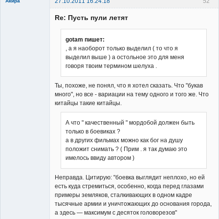
27.10.2011 16:24:18
52
Акира
Re: Пусть пули летят
gotam пишет:
, а я наоборот только выделил ( то что я
выделил выше ) а остольное это для меня
Владелец
говоря твоим термином шелуха .
сайта
Неактивен
Ты, похоже, не понял, что я хотел сказать. Что "букав
много", но все - вариации на тему одного и того же. Что
китайцы такие китайцы.
А что " качественный " мордобой должен быть
только в боевиках ?
а в других фильмах можно как бог на душу
положит снимать ? ( Прим . я так думаю это
имелось ввиду автором )
Неправда. Цитирую: "боевка выглядит неплохо, но ей
есть куда стремиться, особенно, когда перед глазами
примеры земляков, сталкивающих в одном кадре
тысячные армии и уничтожающих до основания города,
а здесь — максимум с десяток головорезов"