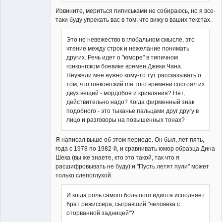
Извините, мериться пиписьками не собираюсь, но я все-
таки буду упрекать вас в том, что вижу в ваших текстах.
Это не невежество в глобальном смысле, это
чтение между строк и нежелание понимать
других. Речь идет о "юморе" в типичном
гонконгском боевике времен Джеки Чана.
Неужели мне нужно кому-то тут рассказывать о
том, что гонконгский ma того времени состоял из
двух вещей - мордобоя и кривляния? Нет,
действительно надо? Когда фирменный знак
подобного - это тыканье пальцами друг другу в
лицо и разговоры на повышенных тонах?
Я написал выше об этом периоде. Он был, лет пять,
года с 1978 по 1982-й, и сравнивать юмор образца Дина
Шека (вы же знаете, кто это такой, так что я
расшифровывать не буду) и "Пусть летят пули" может
только слепоглухой.
И когда роль самого большого идиота исполняет
брат режиссера, сыгравший "человека с
оторванной задницей"?