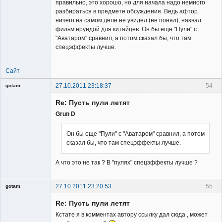
правильно, это хорошо, но для начала надо немного
разбираться в предмете обсуждения. Ведь афтор
ничего на самом деле не увидел (не понял), назвал
фильм ерундой для китайцев. Он бы еще "Пули" с
"Аватаром" сравнил, а потом сказал бы, что там
спецэффекты лучше.
Сайт
27.10.2011 23:18:37
54
gotam
Гость
Re: Пусть пули летят
Grun D
Он бы еще "Пули" с "Аватаром" сравнил, а потом
сказал бы, что там спецэффекты лучше.
А что это не так ? В "пулях" спецэффекты лучше ?
27.10.2011 23:20:53
55
gotam
Гость
Re: Пусть пули летят
Кстате я в комментах автору ссылку дал сюда , может