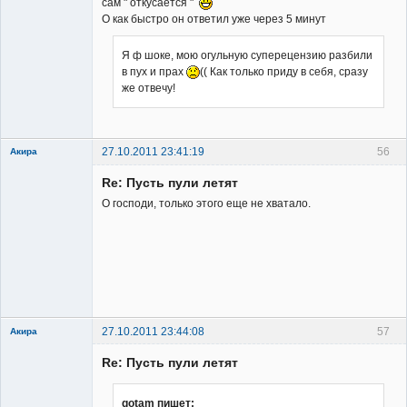
сам " откусается "
О как быстро он ответил уже через 5 минут
Я ф шоке, мою огульную суперецензию разбили
в пух и прах
(( Как только приду в себя, сразу
же отвечу!
27.10.2011 23:41:19
56
Акира
Re: Пусть пули летят
О господи, только этого еще не хватало.
Владелец
сайта
Неактивен
27.10.2011 23:44:08
57
Акира
Re: Пусть пули летят
gotam пишет: