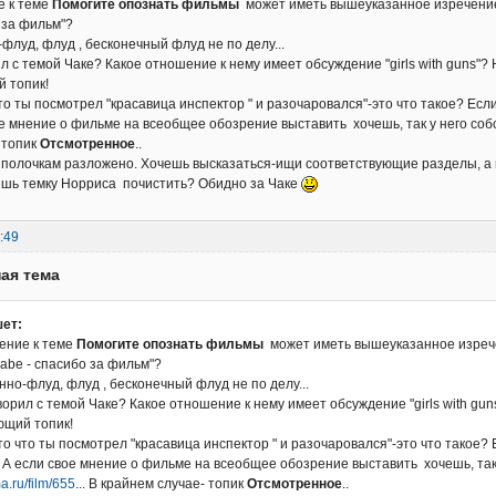
е к теме
Помогите опознать фильмы
может иметь вышеуказанное изречение "
 за фильм"?
флуд, флуд , бесконечный флуд не по делу...
ил с темой Чаке? Какое отношение к нему имеет обсуждение "girls with guns"?
 топик!
то ты посмотрел "красавица инспектор " и разочаровался"-это что такое? Есл
ое мнение о фильме на всеобщее обозрение выставить хочешь, так у него соб
 топик
Отсмотренное
..
о полочкам разложено. Хочешь высказаться-ищи соответствующие разделы, а н
ешь темку Норриса почистить? Обидно за Чаке
:49
ая тема
ет:
ение к теме
Помогите опознать фильмы
может иметь вышеуказанное изрече
oxabe - спасибо за фильм"?
нно-флуд, флуд , бесконечный флуд не по делу...
ворил с темой Чаке? Какое отношение к нему имеет обсуждение "girls with gu
ющий топик!
то что ты посмотрел "красавица инспектор " и разочаровался"-это что такое? 
 А если свое мнение о фильме на всеобщее обозрение выставить хочешь, так 
a.ru/film/655
... В крайнем случае- топик
Отсмотренное
..