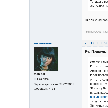
Тут давно вс
ЗЫ: Акира ,
Про Чака согласе
[img]http://s017.rad
arcanasion
29.11.2011 11:26
Re: Прикольн
смерч11 пиш
Какое отнош
Ambition - l
Member
И так постоя
Неактивен
А что ты сот
соответству
Зарегистрирован:
28.02.2011
"Космосу 87 
Сообщений:
62
писать надо.
http://hkcinem
Тут давно вс
ЗЫ: Акира ,