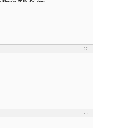
ику...растем потихоньку....
27
28