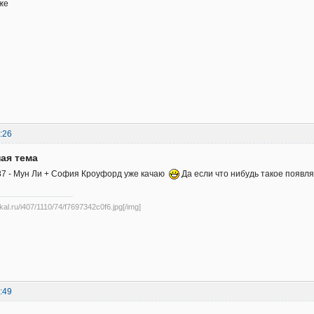
же
:26
ая тема
87 - Мун Ли + София Кроуфорд уже качаю
Да если что нибудь такое появля
ikal.ru/i407/1110/74/f7697342c0f6.jpg[/img]
:49