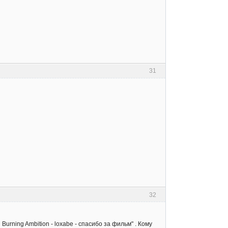
31
32
urning Ambition - loxabe - спасибо за фильм" . Кому