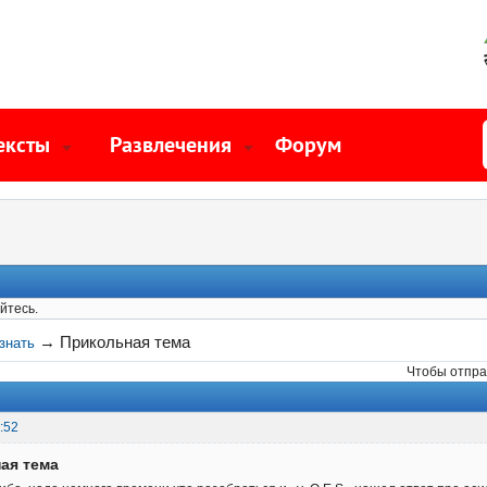
ексты
Развлечения
Форум
йтесь.
→
Прикольная тема
знать
Чтобы отпра
:52
ая тема