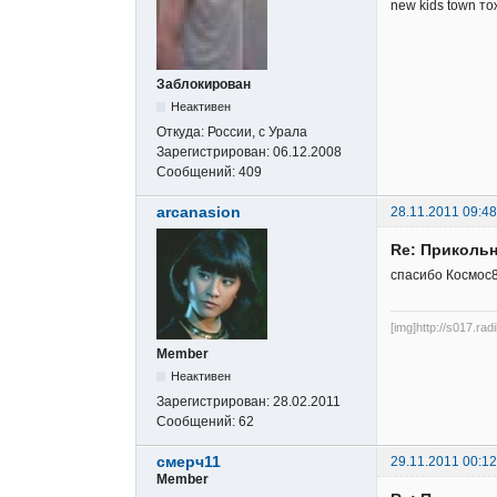
new kids town то
Заблокирован
Неактивен
Откуда:
России, с Урала
Зарегистрирован:
06.12.2008
Сообщений:
409
arcanasion
28.11.2011 09:48
Re: Прикольн
спасибо Космос
[img]http://s017.rad
Member
Неактивен
Зарегистрирован:
28.02.2011
Сообщений:
62
смерч11
29.11.2011 00:12
Member