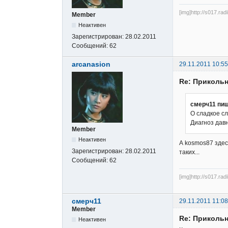
[img]http://s017.rad
Member
Неактивен
Зарегистрирован:
28.02.2011
Сообщений:
62
arcanasion
29.11.2011 10:55
Re: Прикольн
смерч11 пиш
О сладкое 
Диагноз давн
Member
Неактивен
А kosmos87 здес
Зарегистрирован:
28.02.2011
таких...
Сообщений:
62
[img]http://s017.rad
смерч11
29.11.2011 11:08
Member
Re: Прикольн
Неактивен