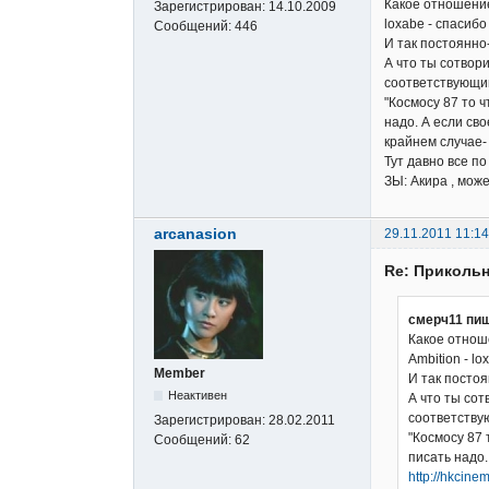
Какое отношени
Зарегистрирован:
14.10.2009
loxabe - спасибо
Сообщений:
446
И так постоянно-
А что ты сотвор
соответствующий
"Космосу 87 то ч
надо. А если св
крайнем случае-
Тут давно все п
ЗЫ: Акира , мож
arcanasion
29.11.2011 11:14
Re: Прикольн
смерч11 пиш
Какое отнош
Ambition - l
Member
И так постоя
Неактивен
А что ты сот
соответству
Зарегистрирован:
28.02.2011
"Космосу 87 
Сообщений:
62
писать надо.
http://hkcinem