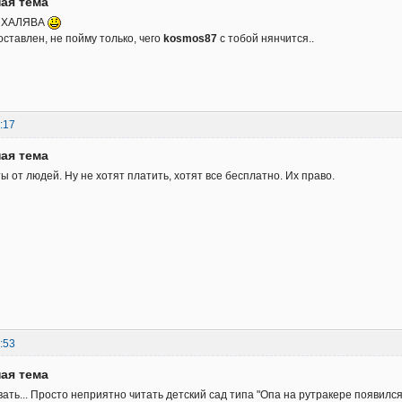
ая тема
о ХАЛЯВА
оставлен, не пойму только, чего
kosmos87
с тобой нянчится..
:17
ая тема
ы от людей. Ну не хотят платить, хотят все бесплатно. Их право.
:53
ая тема
ать... Просто неприятно читать детский сад типа "Опа на рутракере появился B