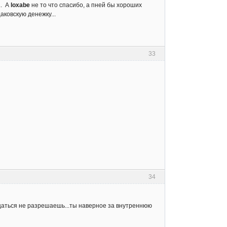
.. А
loxabe
не то что спасибо, а пней бы хороших
ковскую денежку...
33
34
щаться не разрешаешь...ты наверное за внутреннюю