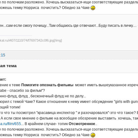
е по полочкам разложено. Хочешь высказаться-ищи соответствующие разделы, 
 можешь темку Норриса почистить? Обидно за Чаке
н...сам если смогу почищу...Там общаюсь где отвечают...Буду писать в личку....
ikal.ru/i407/1110/74/f7697342c0f6.jpg[/img]
:15
ая тема
ет:
ение к теме
Помогите опознать фильмы
может иметь вышеуказанное изрече
oxabe - спасибо за фильм"?
нно-флуд, флуд , бесконечный флуд не по делу...
ворил с темой Чаке? Какое отношение к нему имеет обсуждение "girls with gu
ющий топик!
то что ты посмотрел "красавица инспектор " и разочаровался"-это что такое? 
 А если свое мнение о фильме на всеобщее обозрение выставить хочешь, так 
a.ru/film/655
... В крайнем случае- топик
Отсмотренное
..
е по полочкам разложено. Хочешь высказаться-ищи соответствующие разделы, 
 можешь темку Норриса почистить? Обидно за Чаке