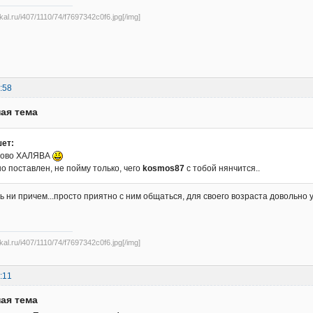
ikal.ru/i407/1110/74/f7697342c0f6.jpg[/img]
:58
ая тема
ет:
слово ХАЛЯВА
о поставлен, не пойму только, чего
kosmos87
с тобой нянчится..
ь ни причем...просто приятно с ним общаться, для своего возраста довольно 
ikal.ru/i407/1110/74/f7697342c0f6.jpg[/img]
:11
ая тема