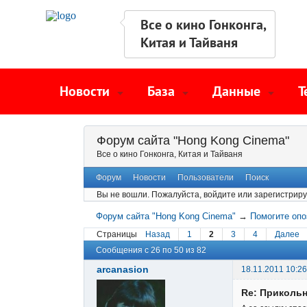
Все о кино Гонконга,
Китая и Тайваня
Новости
База
Данные
Т
Форум сайта "Hong Kong Cinema"
Все о кино Гонконга, Китая и Тайваня
Форум
Новости
Пользователи
Поиск
Вы не вошли.
Пожалуйста, войдите или зарегистриру
Форум сайта "Hong Kong Cinema"
→
Помогите опо
Страницы
Назад
1
2
3
4
Далее
Сообщения с 26 по 50 из 82
arcanasion
18.11.2011 10:26
Re: Прикольн