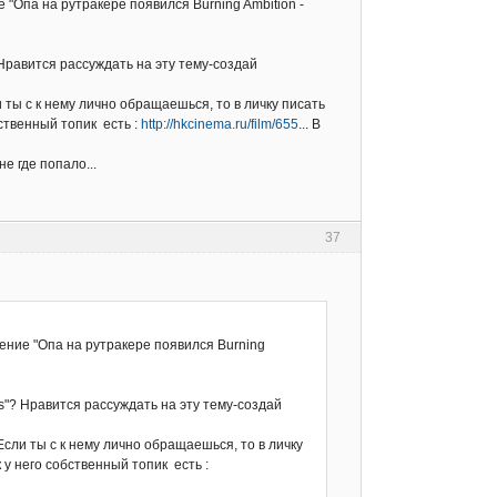
Опа на рутракере появился Burning Ambition -
 Нравится рассуждать на эту тему-создай
и ты с к нему лично обращаешься, то в личку писать
ственный топик есть :
http://hkcinema.ru/film/655
... В
е где попало...
37
ние "Опа на рутракере появился Burning
ns"? Нравится рассуждать на эту тему-создай
Если ты с к нему лично обращаешься, то в личку
у него собственный топик есть :