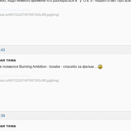
ибо, надо немного времени что разобраться и у О Е S - нашел ответ про асиат
ikal.ru/i407/1110/74/f7697342c0f6.jpg[/img]
:43
ая тема
 появился Burning Ambition - loxabe - спасибо за фильм....
ikal.ru/i407/1110/74/f7697342c0f6.jpg[/img]
:39
ая тема