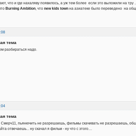
нают, что и где нахаляву появилось, а уж тем более если это выложили на тру .
что
Burning Ambition
, что
new kids town
на азиатеке было переведено на обща
:08
ая тема
ом разбираться надо.
:04
ая тема
о Смерч11, пьянючить не разрешаешь, фильмы скачивать не разрешаешь, об
та отвечаешь... ну скачал я фильм - ну что с этого....