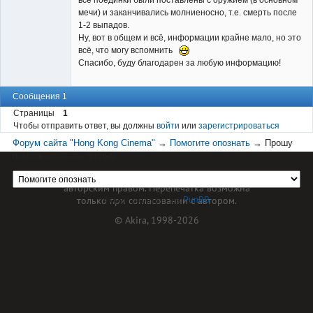
все поединки были поставлены с оружием (в основном
мечи) и заканчивались молниеносно, т.е. смерть после
1-2 выпадов.
Ну, вот в общем и всё, информации крайне мало, но это
всё, что могу вспомнить
Спасибо, буду благодарен за любую информацию!
Сообщения 1
Страницы
1
Чтобы отправить ответ, вы должны
войти
или
зарегистрироваться
Форум сайта "Hong Kong Cinema"
→
Помогите опознать
→
Прошу
помочь опознать фильм
Материал сайта hkcinema.ru защищен
авторским правом. Перепечатка возможна
только при согласовании с автором.
Форум работает на
PunBB
© Akira, 1998-2026