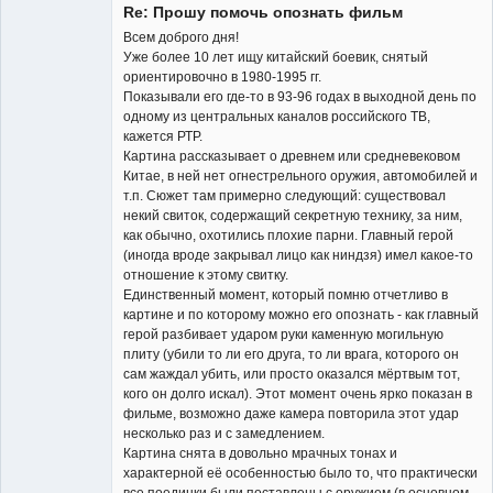
Re: Прошу помочь опознать фильм
Неактивен
Всем доброго дня!
Уже более 10 лет ищу китайский боевик, снятый
ориентировочно в 1980-1995 гг.
Показывали его где-то в 93-96 годах в выходной день по
одному из центральных каналов российского ТВ,
кажется РТР.
Картина рассказывает о древнем или средневековом
Китае, в ней нет огнестрельного оружия, автомобилей и
т.п. Сюжет там примерно следующий: существовал
некий свиток, содержащий секретную технику, за ним,
как обычно, охотились плохие парни. Главный герой
(иногда вроде закрывал лицо как ниндзя) имел какое-то
отношение к этому свитку.
Единственный момент, который помню отчетливо в
картине и по которому можно его опознать - как главный
герой разбивает ударом руки каменную могильную
плиту (убили то ли его друга, то ли врага, которого он
сам жаждал убить, или просто оказался мёртвым тот,
кого он долго искал). Этот момент очень ярко показан в
фильме, возможно даже камера повторила этот удар
несколько раз и с замедлением.
Картина снята в довольно мрачных тонах и
характерной её особенностью было то, что практически