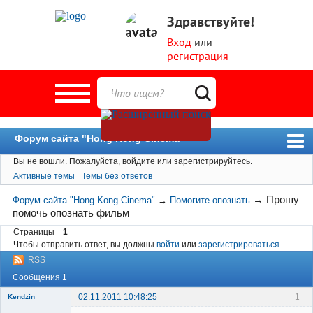
Здравствуйте!
Вход
или
регистрация
Форум сайта "Hong Kong Cinema"
Вы не вошли.
Пожалуйста, войдите или зарегистрируйтесь.
Форум
Активные темы
Темы без ответов
Новости
→
Прошу
Форум сайта "Hong Kong Cinema"
→
Помогите опознать
Пользователи
помочь опознать фильм
Поиск
Страницы
1
Чтобы отправить ответ, вы должны
войти
или
зарегистрироваться
RSS
Сообщения 1
02.11.2011 10:48:25
1
Kendzin
New member