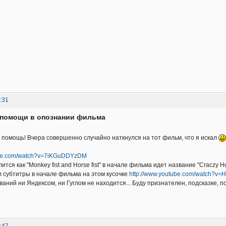
:31
д помощи в опознании фильма
 помощь! Вчера совершенно случайно наткнулся на тот фильм, что я искал
ube.com/watch?v=7iKGuDDYzDM
ится как "Monkey fist and Horse fist" в начале фильма идет название "Craczy Ho
 субтитры в начале фильма на этом кусочке
http://www.youtube.com/watch?v=
ваний ни Яндексом, ни Гуглом не находится... Буду признателен, подсказке, п
:47