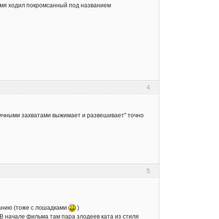
время ходил покромсанный под названием
4
личными захватами выжимает и развешивает" точно
5
санию (тоже с лошадками
)
В начале фильма там пара злодеев ката из стиля