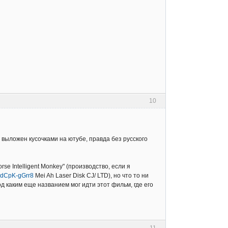
10
выложен кусочками на ютубе, правда без русского
rse Intelligent Monkey" (производство, если я
HdCpK-gGrr8
Mei Ah Laser Disk CJ/ LTD), но что то ни
од каким еще названием мог идти этот фильм, где его
11