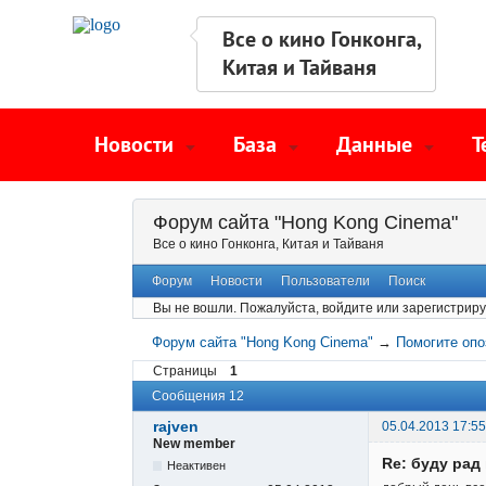
Все о кино Гонконга,
Китая и Тайваня
Новости
База
Данные
Т
Форум сайта "Hong Kong Cinema"
Все о кино Гонконга, Китая и Тайваня
Форум
Новости
Пользователи
Поиск
Вы не вошли.
Пожалуйста, войдите или зарегистриру
Форум сайта "Hong Kong Cinema"
→
Помогите опо
Страницы
1
Сообщения 12
rajven
05.04.2013 17:55
New member
Re: буду ра
Неактивен