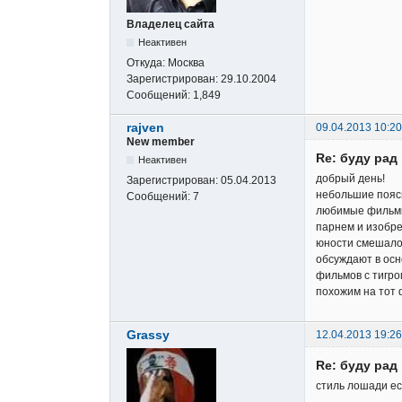
Владелец сайта
Неактивен
Откуда:
Москва
Зарегистрирован:
29.10.2004
Сообщений:
1,849
rajven
09.04.2013 10:20
New member
Re: буду ра
Неактивен
добрый день!
Зарегистрирован:
05.04.2013
небольшие поясн
Сообщений:
7
любимые фильмы 
парнем и изобре
юности смешало 
обсуждают в осно
фильмов с тигро
похожим на тот 
Grassy
12.04.2013 19:26
Re: буду ра
стиль лошади ест