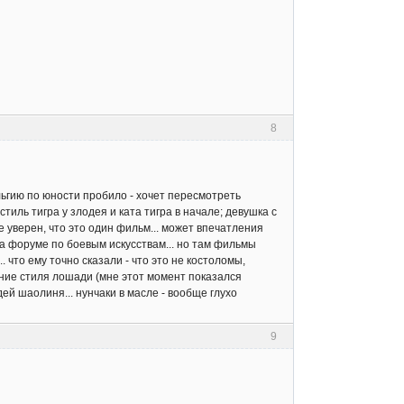
8
льгию по юности пробило - хочет пересмотреть
иль тигра у злодея и ката тигра в начале; девушка с
е уверен, что это один фильм... может впечатления
на форуме по боевым искусствам... но там фильмы
. что ему точно сказали - что это не костоломы,
тение стиля лошади (мне этот момент показался
ей шаолиня... нунчаки в масле - вообще глухо
9