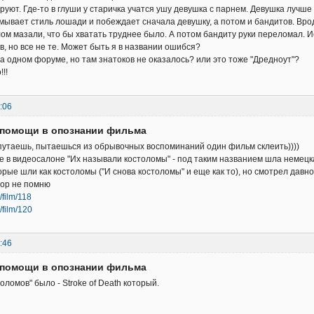
руют. Где-то в глуши у старичка учатся ушу девушка с парнем. Девушка лучше 
ывает стиль лошади и побеждает сначала девушку, а потом и бандитов. Вро
ом мазали, что бы хватать труднее было. А потом бандиту руки переломал. Ис
в, но все не те. Может быть я в названии ошибся?
а одном форуме, но там знатоков не оказалось? или это тоже "Дредноут"?
!!
:06
д помощи в опознании фильма
 путаешь, пытаешься из обрывочных воспоминаний один фильм склеить))))
е в видеосалоне "Их называли костоломы" - под таким названием шла немецк
орые шли как костоломы ("И снова костоломы" и еще как то), но смотрел давно
пор не помню
/film/118
/film/120
:46
д помощи в опознании фильма
ломов" было - Stroke of Death который.