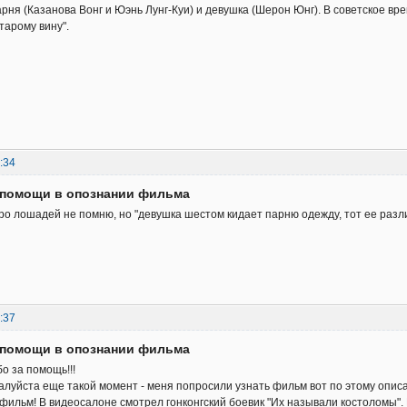
парня (Казанова Вонг и Юэнь Лунг-Куи) и девушка (Шерон Юнг). В советское 
тарому вину".
:34
д помощи в опознании фильма
о лошадей не помню, но "девушка шестом кидает парню одежду, тот ее раз
:37
д помощи в опознании фильма
о за помощь!!!
луйста еще такой момент - меня попросили узнать фильм вот по этому опи
фильм! В видеосалоне смотрел гонконгский боевик "Их называли костоломы". 