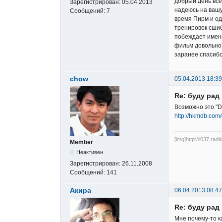
добрый день вс
Зарегистрирован:
05.04.2013
надеюсь на вашу
Сообщений:
7
время Пирм и од
тренировок сшиб
побеждает именн
фильм довольно 
заранее спасиб
chow
05.04.2013 18:39
Re: буду ра
Возможно это "Dr
http://hkmdb.com
[img]http://i037.rad
Member
Неактивен
Зарегистрирован:
26.11.2008
Сообщений:
141
Акира
06.04.2013 08:47
Re: буду ра
Мне почему-то ка