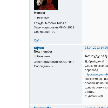
Member
Неактивен
Откуда:
Moscow, Russia
Зарегистрирован:
09.04.2012
Сообщений:
30
Сайт
rajven
13.04.2013 14:20
New member
Re: буду ра
Неактивен
Добрый день!
Зарегистрирован:
05.04.2013
Спасибо всем за
Сообщений:
7
перевода ...
http://www.yout
На ютубе он числ
правильно понял
одно из этих наз
искать...
С уважением
kosmos87
13.04.2013 15:02