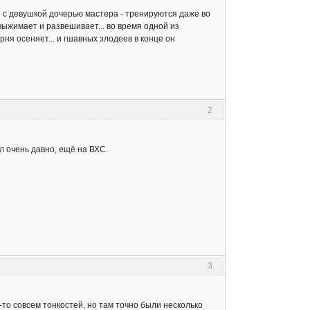
 с девушкой дочерью мастера - тренируются даже во
ыжимает и развешивает... во время одной из
ня осеняет... и гшавных злодеев в конце он
2
ел очень давно, ещё на ВХС.
3
о-то совсем тонкостей, но там точно были несколько