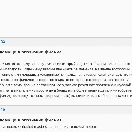
:33
д помощи в опознании фильма
ения по второму вопросу... человек который ищет этот фильм... его на носта
молодости... здесь ему запомнилось четыре момента: название костоломы; ст
тение стиля лошади; и маслянные нунчаки... при этом, он сам признает, что н
несколько фильмов... вопрос он задал (я его просто скопировал как он есть) 
вном с точки зрения постангвки боев, так что результат практически нулевой..
м и ката в начале - ну просто до и больше... а более мелкие детали - изобре
фильм, что я ищу - вопрос в первом посте) вспомнили только бронзовых лошад
:19
д помощи в опознании фильма
ь в первых crippled masters, но вряд ли это искомая лента.