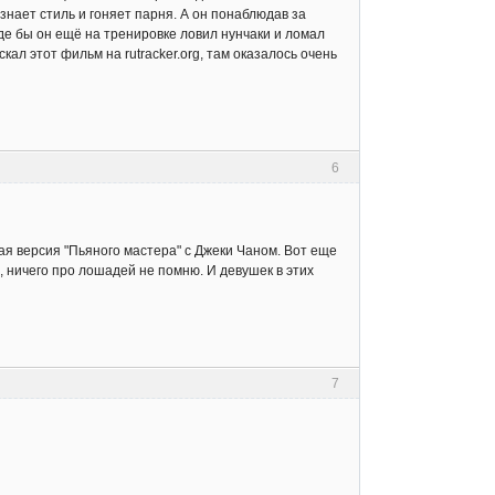
знает стиль и гоняет парня. А он понаблюдав за
де бы он ещё на тренировке ловил нунчаки и ломал
кал этот фильм на rutracker.org, там оказалось очень
6
ая версия "Пьяного мастера" с Джеки Чаном. Вот еще
, ничего про лошадей не помню. И девушек в этих
7