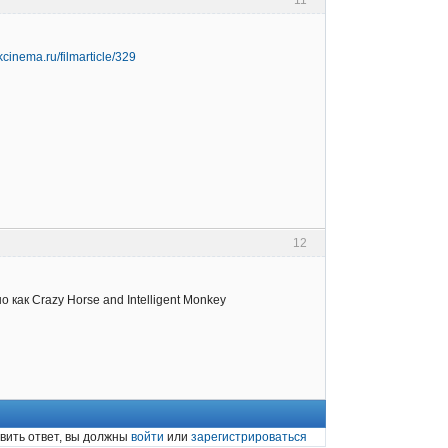
hkcinema.ru/filmarticle/329
12
о как Crazy Horse and Intelligent Monkey
вить ответ, вы должны
войти
или
зарегистрироваться