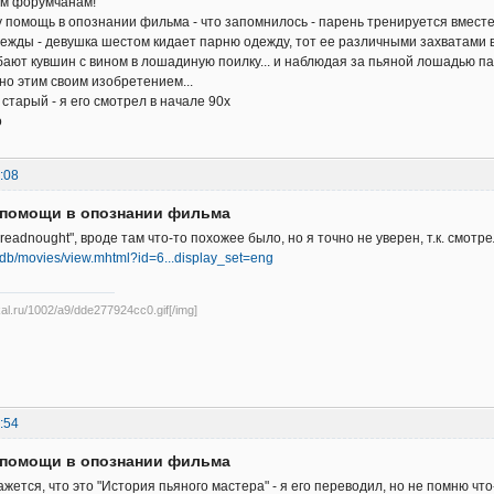
ем форумчанам!
 помощь в опознании фильма - что запомнилось - парень тренируется вместе
ежды - девушка шестом кидает парню одежду, тот ее различными захватами в
ают кувшин с вином в лошадиную поилку... и наблюдая за пьяной лошадью пар
о этим своим изобретением...
старый - я его смотрел в начале 90х
о
:08
д помощи в опознании фильма
eadnought", вроде там что-то похожее было, но я точно не уверен, т.к. смотр
/db/movies/view.mhtml?id=6...display_set=eng
ikal.ru/1002/a9/dde277924cc0.gif[/img]
:54
д помощи в опознании фильма
жется, что это "История пьяного мастера" - я его переводил, но не помню чт