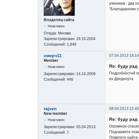
учеников - два 
"Благодарение с
Владелец сайта
Неактивен
Откуда:
Москва
Зарегистрирован:
29.10.2004
Сообщений:
1,849
смерч11
07.04.2013 18:14
Member
Re: буду ра
Неактивен
Подробностей пр
Зарегистрирован:
14.10.2009
из Дредноута
Сообщений:
446
rajven
08.04.2013 22:45
New member
Re: буду ра
Неактивен
Огромное спасиб
Зарегистрирован:
05.04.2013
Подскажите пожа
Сообщений:
7
Помогите найти 