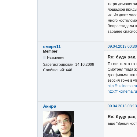
тигра демонстри
лошадкой придум
их. Их даже масл
много костоломо
Вопрос задали н
заранее спасибо!
смерч11
09.04.2013 00:30
Member
Re: буду ра
Неактивен
Ты опять что то
Зарегистрирован:
14.10.2009
Смотрел тогда ж
Сообщений:
446
два фильма, кот
версия тоже в у
http://hkcinema.ru
http://hkcinema.ru
Акира
09.04.2013 08:13
Re: буду ра
Еще "Время косто