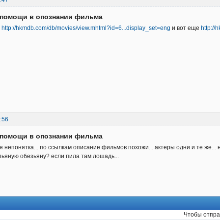
д помощи в опознании фильма
ь
http://hkmdb.com/db/movies/view.mhtml?id=6...display_set=eng
и вот еще
http://
:56
д помощи в опознании фильма
я непонятка... по ссылкам описание фильмов похожи... актеры одни и те же... н
пьяную обезьяну? если пила там лошадь...
Чтобы отпра