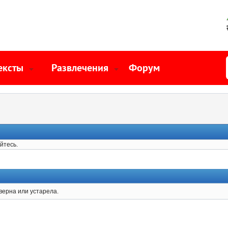
ексты
Развлечения
Форум
йтесь.
верна или устарела.