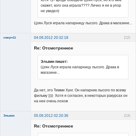
скажет, кого она играла???? Лично я ее в упор
Member
не увидел)
Неактивен
Цзян Луся играла напарницу лысого. Драка в магазине...
04.09.2012 20:32:18
215
смерч11
Member
Re: Отсмотренное
Неактивен
Эльвин пишет:
Цзян Луся играла напарницу лысого. Драка в
магазине...
Да нет, это Тимми Хунг. Он напарник лысого по всему
фильму )))) Хотя я согласен, в некоторых ракурсах он
на нее очень похож
05.09.2012 02:20:36
216
Эльвин
Re: Отсмотренное