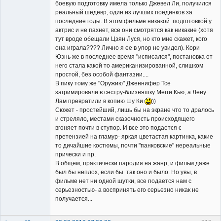
боевую подготовку имела только Джевел Ли, получился
реальный шедевр, один из лучших поединков за
последние годы. В этом фильме никакой подготовкой у
актрис и не пахнет, все они смотрятся как никакие (хотя
тут вроде обещали Цзян Луся, но кто мне скажет, кого
она играла???? Лично я ее в упор не увидел). Кори
Юэнь же в последнее время "исписался", постановка от
него стала какой то американизированной, слишком
простой, без особой фантазии....
В пику тому же "Оружию" Дженнифер Тсе
загримировали в сестру-близняшку Мегги Кью, а Лену
Лам превратили в копию Шу Ки
))
Сюжет - простейший, лишь бы на экране что то дралось
и стреляло, местами сказочность происходящего
вгоняет почти в ступор. И все это подается с
претензией на гламур- яркая цветастая картинка, какие
то дичайшие костюмы, почти "панковские" нереальные
прически и пр.
В общем, практически пародия на жанр, и фильм даже
был бы неплох, если бы так оно и было. Но увы, в
фильме нет ни одной шутки, все подается нам с
серьезностью- а воспринять его серьезно никак не
получается...