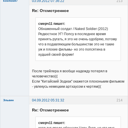
03.09.2012 07:36:22
213
kosmos87
Re: Отсмотренное
смерч11 пишет:
Обнаженный солдат / Naked Soldier (2012)
Редкостное УГ! Попсу в последнее время
Заблокирован
принять ругать, я это не очень одобряю, потому
Неактивен
что в подавляющем большинстве это не такие
уж и плохие фильмы- но это попсятина в
худшей своей форме!
После трейлера я вообще надежду потерял в
человечество(((
Если "Китайский Зодиак" окажется плохоньким фильмом
- увлекусь немецким артхаусом к чертям(((
04.09.2012 05:31:32
214
Эльвин
Re: Отсмотренное
смерч11 пишет:
хотя тут вроде обещали Цзян Луся, но кто мне