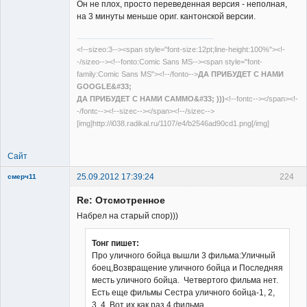
Он не плох, просто переведенная версия - неполная,
на 3 минуты меньше ориг. кантонской версии.
<!--sizeo:3--><span style="font-size:12pt;line-height:100%"><!-
-/sizeo--><!--fonto:Comic Sans MS--><span style="font-
family:Comic Sans MS"><!--/fonto-->
ДА ПРИБУДЕТ С НАМИ
GOOGLE&#33;
ДА ПРИБУДЕТ С НАМИ САММО&#33; )))
<!--fontc--></span><!-
-/fontc--><!--sizec--></span><!--/sizec-->
[img]http://i038.radikal.ru/1107/e4/b2546ad90cd1.png[/img]
Сайт
25.09.2012 17:39:24
224
смерч11
Member
Re: Отсмотренное
Неактивен
Набрел на старый спор)))
Тонг пишет:
Про уличного бойца вышли 3 фильма:Уличный
боец,Возвращение уличного бойца и Последняя
месть уличного бойца. Четвертого фильма нет.
Есть еще фильмы Сестра уличного бойца-1, 2,
3, 4 Вот их как раз 4 фильма.