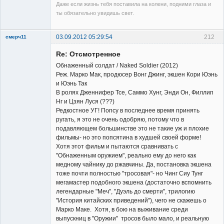
Даже если жизнь тебя поставила на колени, подними глаза и
ты обязательно увидишь свет.
03.09.2012 05:29:54
212
смерч11
Member
Re: Отсмотренное
Неактивен
Обнаженный солдат / Naked Soldier (2012)
Реж. Марко Мак, продюсер Вонг Джинг, экшен Кори Юэнь
и Юэнь Так
В ролях Дженнифер Тсе, Саммо Хунг, Энди Он, Филлип
Нг и Цзян Луся (???)
Редкостное УГ! Попсу в последнее время принять
ругать, я это не очень одобряю, потому что в
подавляющем большинстве это не такие уж и плохие
фильмы- но это попсятина в худшей своей форме!
Хотя этот фильм и пытаются сравнивать с
"Обнаженным оружием", реально ему до него как
медному чайнику до ржавчины. Да, постановка экшена
тоже почти полностью "тросовая"- но Чинг Сиу Тунг
мегамастер подобного экшена (достаточно вспомнить
легендарные "Меч", "Дуэль до смерти", трилогию
"История китайских приведений"), чего не скажешь о
Марко Маке. Хотя, в бою на выживание среди
выпускниц в "Оружии" тросов было мало, и реальную