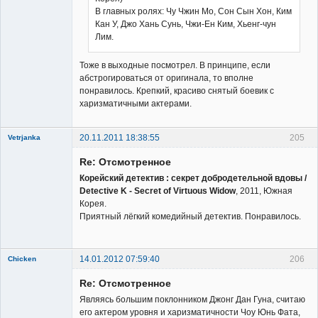
В главных ролях: Чу Чжин Мо, Сон Сын Хон, Ким
Кан У, Джо Хань Сунь, Чжи-Ен Ким, Хьенг-чун
Лим.
Тоже в выходные посмотрел. В принципе, если
абстрогироваться от оригинала, то вполне
понравилось. Крепкий, красиво снятый боевик с
харизматичными актерами.
20.11.2011 18:38:55
205
Vetrjanka
New member
Re: Отсмотренное
Неактивен
Корейский детектив : секрет добродетельной вдовы /
Detective K - Secret of Virtuous Widow
, 2011, Южная
Корея.
Приятный лёгкий комедийный детектив. Понравилось.
14.01.2012 07:59:40
206
Chicken
Member
Re: Отсмотренное
Неактивен
Являясь большим поклонником Джонг Дан Гуна, считаю
его актером уровня и харизматичности Чоу Юнь Фата,