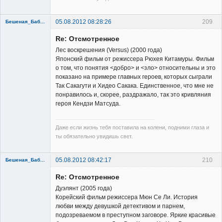
05.08.2012 08:28:26
209
Бешеная_Бабуся
Re: Отсмотренное
Лес воскрешения (Versus) (2000 года)
Японский фильм от режиссера Рюхея Китамуры. Фильм
о том, что понятия <добро> и <зло> относительны и это
показано на примере главных героев, которых сыграли
Member
Так Сакагути и Хидео Сакака. Единственное, что мне не
понравилось и, скорее, раздражало, так это кривляния
Неактивен
героя Кендзи Матсуда.
Даже если жизнь тебя поставила на колени, подними глаза и
ты обязательно увидишь свет.
05.08.2012 08:42:17
210
Бешеная_Бабуся
Re: Отсмотренное
Дуэлянт (2005 года)
Корейский фильм режиссера Мюн Се Ли. История
любви между девушкой детективом и парнем,
подозреваемом в преступном заговоре. Яркие красивые