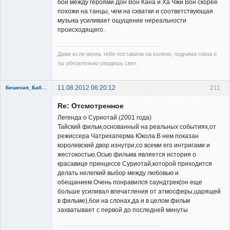
Member
бои между героями Дон Вон Кана и Ха Чжи Вон скорее
похожи на танцы, чем на схватки и соответствующая
Неактивен
музыка усиливает ощущение нереальности
происходящего.
Даже если жизнь тебя поставила на колени, подними глаза и
ты обязательно увидишь свет.
11.08.2012 06:20:12
211
Бешеная_Бабуся
Re: Отсмотренное
Легенда о Суриотай (2001 года)
Тайский фильм,основанный на реальных событиях,от
режиссера Чатрихаперма Юкола.В нем показан
королевский двор изнутри,со всеми его интригами и
Member
жестокостью.Осью фильма является история о
красавице принцессе Суриотай,которой приходится
Неактивен
делать нелегкий выбор между любовью и
обещанием.Очень понравился саундтрек(он еще
больше усиливал впечатления от атмосферы,царящей
в фильме),бои на слонах,да и в целом фильм
захватывает с первой до последней минуты