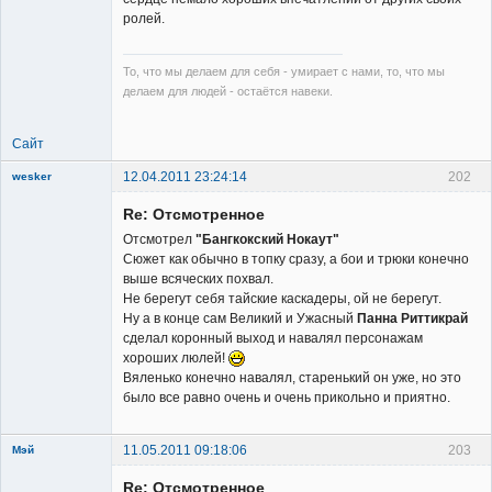
ролей.
То, что мы делаем для себя - умирает с нами, то, что мы
делаем для людей - остаётся навеки.
Сайт
12.04.2011 23:24:14
202
wesker
Re: Отсмотренное
Отсмотрел
"Бангкокский Нокаут"
Сюжет как обычно в топку сразу, а бои и трюки конечно
выше всяческих похвал.
Не берегут себя тайские каскадеры, ой не берегут.
Member
Ну а в конце сам Великий и Ужасный
Панна Риттикрай
сделал коронный выход и навалял персонажам
Неактивен
хороших люлей!
Вяленько конечно навалял, старенький он уже, но это
было все равно очень и очень прикольно и приятно.
11.05.2011 09:18:06
203
Мэй
Re: Отсмотренное