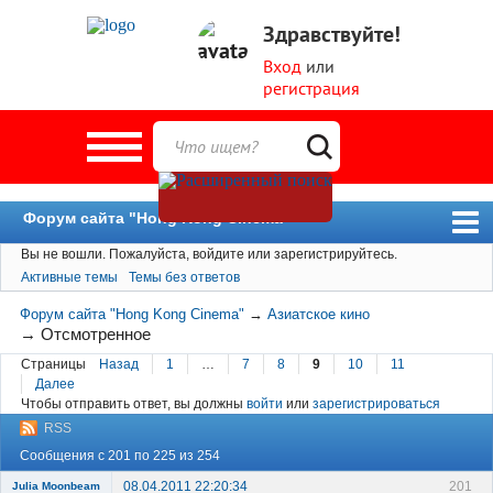
Здравствуйте!
Вход
или
регистрация
Форум сайта "Hong Kong Cinema"
Вы не вошли.
Пожалуйста, войдите или зарегистрируйтесь.
Форум
Активные темы
Темы без ответов
Новости
Форум сайта "Hong Kong Cinema"
→
Азиатское кино
Пользователи
→
Отсмотренное
Страницы
Назад
1
…
7
8
9
10
11
Поиск
Далее
Чтобы отправить ответ, вы должны
войти
или
зарегистрироваться
RSS
Сообщения с 201 по 225 из 254
08.04.2011 22:20:34
201
Julia Moonbeam