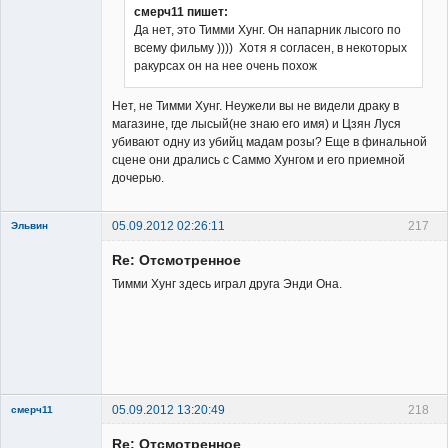
смерч11 пишет:
Да нет, это Тимми Хунг. Он напарник лысого по
всему фильму )))) Хотя я согласен, в некоторых
Member
ракурсах он на нее очень похож
Неактивен
Нет, не Тимми Хунг. Неужели вы не видели драку в
магазине, где лысый(не знаю его имя) и Цзян Луся
убивают одну из убийц мадам розы? Еще в финальной
сцене они дрались с Саммо Хунгом и его приемной
дочерью.
05.09.2012 02:26:11
217
Эльвин
Re: Отсмотренное
Тимми Хунг здесь играл друга Энди Она.
Member
Неактивен
05.09.2012 13:20:49
218
смерч11
Member
Re: Отсмотренное
Неактивен