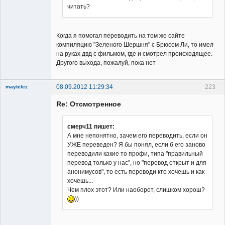
читать?
Когда я помогал переводить на том же сайте
компиляцию "Зеленого Шершня" с Брюсом Ли, то имел
на руках двд с фильмом, где и смотрел происходящее.
Другого выхода, пожалуй, пока нет
08.09.2012 11:29:34
223
maytelez
Re: Отсмотренное
смерч11 пишет:
А мне непонятно, зачем его переводить, если он
УЖЕ переведен? Я бы понял, если б его заново
Member
переводили какие то профи, типа "правильный
Неактивен
перевод только у нас", но "перевод открыт и для
анонимусов", то есть переводи кто хочешь и как
хочешь...
Чем плох этот? Или наоборот, слишком хорош?
))