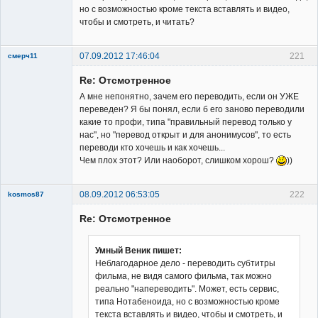
но с возможностью кроме текста вставлять и видео,
чтобы и смотреть, и читать?
07.09.2012 17:46:04
221
смерч11
Member
Re: Отсмотренное
Неактивен
А мне непонятно, зачем его переводить, если он УЖЕ
переведен? Я бы понял, если б его заново переводили
какие то профи, типа "правильный перевод только у
нас", но "перевод открыт и для анонимусов", то есть
переводи кто хочешь и как хочешь...
Чем плох этот? Или наоборот, слишком хорош?
))
08.09.2012 06:53:05
222
kosmos87
Re: Отсмотренное
Умный Веник пишет:
Неблагодарное дело - переводить субтитры
фильма, не видя самого фильма, так можно
Заблокирован
реально "напереводить". Может, есть сервис,
Неактивен
типа Нотабеноида, но с возможностью кроме
текста вставлять и видео, чтобы и смотреть, и