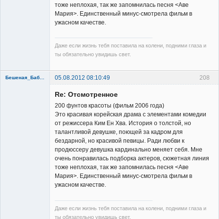
тоже неплохая, так же запомнилась песня <Аве
Мария>. Единственный минус-смотрела фильм в
ужасном качестве.
Даже если жизнь тебя поставила на колени, подними глаза и
ты обязательно увидишь свет.
05.08.2012 08:10:49
208
Бешеная_Бабуся
Re: Отсмотренное
200 фунтов красоты (фильм 2006 года)
Это красивая корейская драма с элементами комедии
от режиссера Ким Ен Хва. История о толстой, но
талантливой девушке, поющей за кадром для
Member
бездарной, но красивой певицы. Ради любви к
продюссеру девушка кардинально меняет себя. Мне
Неактивен
очень понравилась подборка актеров, сюжетная линия
тоже неплохая, так же запомнилась песня <Аве
Мария>. Единственный минус-смотрела фильм в
ужасном качестве.
Даже если жизнь тебя поставила на колени, подними глаза и
ты обязательно увидишь свет.