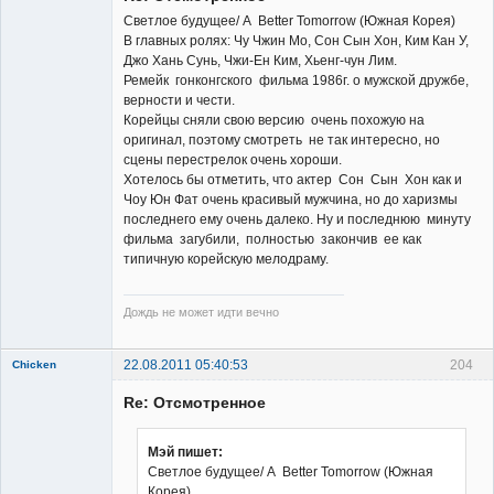
Светлое будущее/ А Better Tomorrow (Южная Корея)
В главных ролях: Чу Чжин Мо, Сон Сын Хон, Ким Кан У,
Джо Хань Сунь, Чжи-Ен Ким, Хьенг-чун Лим.
Ремейк гонконгского фильма 1986г. о мужской дружбе,
Member
верности и чести.
Корейцы сняли свою версию очень похожую на
Неактивен
оригинал, поэтому смотреть не так интересно, но
сцены перестрелок очень хороши.
Хотелось бы отметить, что актер Сон Сын Хон как и
Чоу Юн Фат очень красивый мужчина, но до харизмы
последнего ему очень далеко. Ну и последнюю минуту
фильма загубили, полностью закончив ее как
типичную корейскую мелодраму.
Дождь не может идти вечно
22.08.2011 05:40:53
204
Chicken
Member
Re: Отсмотренное
Неактивен
Мэй пишет:
Светлое будущее/ А Better Tomorrow (Южная
Корея)