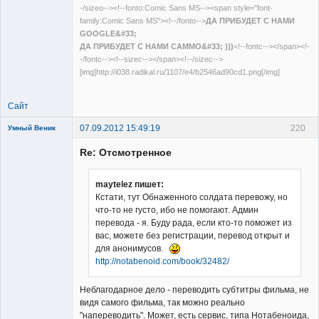
-/sizeo--><!--fonto:Comic Sans MS--><span style="font-
family:Comic Sans MS"><!--/fonto-->
ДА ПРИБУДЕТ С НАМИ
GOOGLE&#33;
ДА ПРИБУДЕТ С НАМИ САММО&#33; )))
<!--fontc--></span><!-
-/fontc--><!--sizec--></span><!--/sizec-->
[img]http://i038.radikal.ru/1107/e4/b2546ad90cd1.png[/img]
Сайт
07.09.2012 15:49:19
220
Умный Веник
New member
Re: Отсмотренное
Неактивен
maytelez пишет:
Кстати, тут Обнаженного солдата перевожу, но
что-то не густо, ибо не помогают. Админ
перевода - я. Буду рада, если кто-то поможет из
вас, можете без регистрации, перевод открыт и
для анонимусов.
http://notabenoid.com/book/32482/
Неблагодарное дело - переводить субтитры фильма, не
видя самого фильма, так можно реально
"напереводить". Может, есть сервис, типа Нотабеноида,