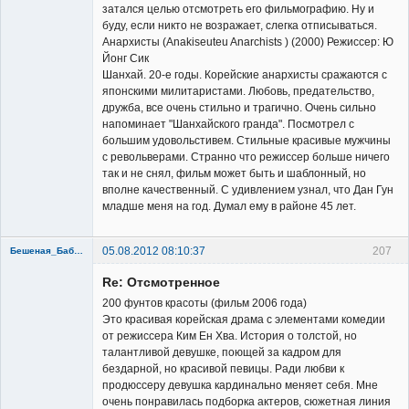
затался целью отсмотреть его фильмографию. Ну и
буду, если никто не возражает, слегка отписываться.
Анархисты (Anakiseuteu Anarchists ) (2000) Режиссер: Ю
Йонг Сик
Шанхай. 20-е годы. Корейские анархисты сражаются с
японскими милитаристами. Любовь, предательство,
дружба, все очень стильно и трагично. Очень сильно
напоминает "Шанхайского гранда". Посмотрел с
большим удовольстивем. Стильные красивые мужчины
с револьверами. Странно что режиссер больше ничего
так и не снял, фильм может быть и шаблонный, но
вполне качественный. С удивлением узнал, что Дан Гун
младше меня на год. Думал ему в районе 45 лет.
05.08.2012 08:10:37
207
Бешеная_Бабуся
Re: Отсмотренное
200 фунтов красоты (фильм 2006 года)
Это красивая корейская драма с элементами комедии
от режиссера Ким Ен Хва. История о толстой, но
талантливой девушке, поющей за кадром для
Member
бездарной, но красивой певицы. Ради любви к
продюссеру девушка кардинально меняет себя. Мне
Неактивен
очень понравилась подборка актеров, сюжетная линия