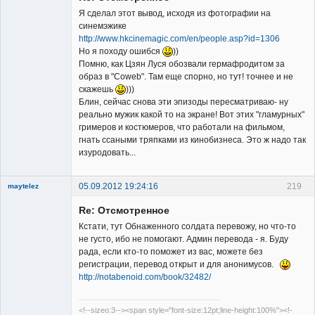
Я сделал этот вывод, исходя из фотографии на
синемэжике
http://www.hkcinemagic.com/en/people.asp?id=1306
Но я походу ошибся
))
Помню, как Цзян Луся обозвали гермафродитом за
образ в "Coweb". Там еще спорно, но тут! точнее и не
скажешь
)))
Блин, сейчас снова эти эпизоды пересматриваю- ну
реально мужик какой то на экране! Вот этих "гламурных"
гримеров и костюмеров, что работали на фильмом,
гнать ссаными тряпками из кинобизнеса. Это ж надо так
изуродовать...
05.09.2012 19:24:16
219
maytelez
Re: Отсмотренное
Кстати, тут Обнаженного солдата перевожу, но что-то
не густо, ибо не помогают. Админ перевода - я. Буду
рада, если кто-то поможет из вас, можете без
регистрации, перевод открыт и для анонимусов.
Member
http://notabenoid.com/book/32482/
Неактивен
<!--sizeo:3--><span style="font-size:12pt;line-height:100%"><!-