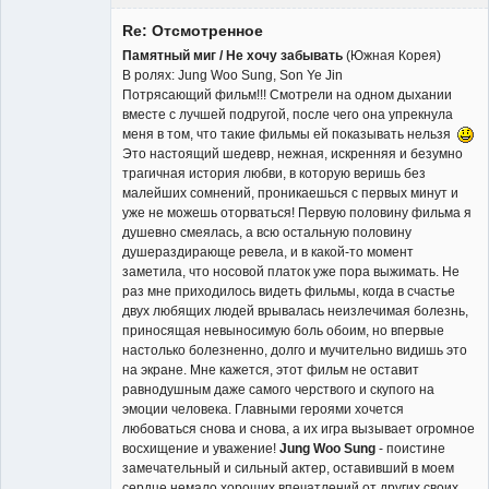
Re: Отсмотренное
Памятный миг / Не хочу забывать
(Южная Корея)
В ролях: Jung Woo Sung, Son Ye Jin
Потрясающий фильм!!! Смотрели на одном дыхании
вместе с лучшей подругой, после чего она упрекнула
Member
меня в том, что такие фильмы ей показывать нельзя
Это настоящий шедевр, нежная, искренняя и безумно
Неактивен
трагичная история любви, в которую веришь без
малейших сомнений, проникаешься с первых минут и
уже не можешь оторваться! Первую половину фильма я
душевно смеялась, а всю остальную половину
душераздирающе ревела, и в какой-то момент
заметила, что носовой платок уже пора выжимать. Не
раз мне приходилось видеть фильмы, когда в счастье
двух любящих людей врывалась неизлечимая болезнь,
приносящая невыносимую боль обоим, но впервые
настолько болезненно, долго и мучительно видишь это
на экране. Мне кажется, этот фильм не оставит
равнодушным даже самого черствого и скупого на
эмоции человека. Главными героями хочется
любоваться снова и снова, а их игра вызывает огромное
восхищение и уважение!
Jung Woo Sung
- поистине
замечательный и сильный актер, оставивший в моем
сердце немало хороших впечатлений от других своих