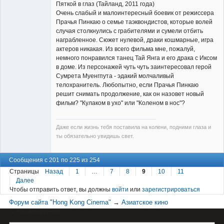
Пяткой в глаз (Тайланд, 2011 года)
Очень слабый и малоинтересный боевик от режиссера
Прачья Пинкаю о семье таэквондистов, которые волей
случая столкнулись с грабителями и сумели отбить
Member
награбленное. Сюжет нулевой, драки кошмарные, игра
актеров никакая. Из всего фильма мне, пожалуй,
Неактивен
немного понравился танец Тай Янга и его драка с Иксом
в доме. Из персонажей чуть чуть заинтересовал герой
Сумрета Муенгпута - эдакий молчаливый
телохранитель. Любопытно, если Прачья Пинкаю
решит снимать продолжение, как он назовет новый
фильм? "Кулаком в ухо" или "Коленом в нос"?
Даже если жизнь тебя поставила на колени, подними глаза и
ты обязательно увидишь свет.
Сообщения с 201 по 225 из 254
Страницы
Назад
1
…
7
8
9
10
11
Далее
Чтобы отправить ответ, вы должны
войти
или
зарегистрироваться
Форум сайта "Hong Kong Cinema"
→
Азиатское кино
→
Отсмотренное