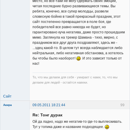
место, но все-таки не могу сдержать своих эмоций,
читая последние бурно развивающиеся темы. Вы
ребята, конечно, все супер молодцы, развели
Member
словесную бойню в такой прекрасный праздник, этот
сайт постепенно превращается в поле боя, где
Неактивен
победителей все равно никогда не будет, но
гарантировано куча негатива, даже просто прошедшим
мимо. Заглянула на трекер Шамана - тихо, мирно, с
праздником все друг друга поздравляют, здесь же -
...здец какой-то. В целом тут всегда наблюдается либо
нейтральная, либо негативная обстановка, а хотелось
бы чтобы было наоборот!
И это зависит только от
нас!
То, что мы делаем для себя - умирает с нами, то, что мы
делаем для людей - остаётся навеки.
Сайт
09.05.2011 18:21:44
99
Акира
Re: Тонг дурак
Ой да ладно, надо же негатив-то где-то выплескивать.
Тут у топика даже и название подходящее.