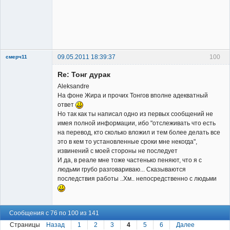
Владелец
сайта
Неактивен
09.05.2011 18:39:37
100
смерч11
Member
Re: Тонг дурак
Неактивен
Aleksandre
На фоне Жира и прочих Тонгов вполне адекватный
ответ
Но так как ты написал одно из первых сообщений не
имея полной информации, ибо "отслеживать что есть
на перевод, кто сколько вложил и тем более делать все
это в кем то установленные сроки мне некогда",
извинений с моей стороны не последует
И да, в реале мне тоже частенько пеняют, что я с
людьми грубо разговариваю... Сказываются
последствия работы ..Хм.. непосредственно с людьми
Сообщения с 76 по 100 из 141
Страницы
Назад
1
2
3
4
5
6
Далее