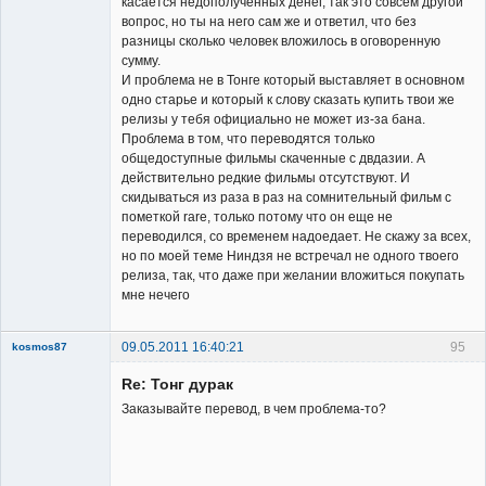
касается недополученных денег, так это совсем другой
вопрос, но ты на него сам же и ответил, что без
разницы сколько человек вложилось в оговоренную
сумму.
И проблема не в Тонге который выставляет в основном
одно старье и который к слову сказать купить твои же
релизы у тебя официально не может из-за бана.
Проблема в том, что переводятся только
общедоступные фильмы скаченные с двдазии. А
действительно редкие фильмы отсутствуют. И
скидываться из раза в раз на сомнительный фильм с
пометкой rare, только потому что он еще не
переводился, со временем надоедает. Не скажу за всех,
но по моей теме Ниндзя не встречал не одного твоего
релиза, так, что даже при желании вложиться покупать
мне нечего
09.05.2011 16:40:21
95
kosmos87
Re: Тонг дурак
Заказывайте перевод, в чем проблема-то?
Заблокирован