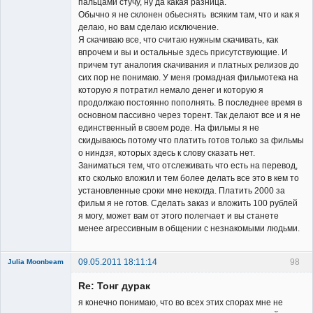
пальцами стучу, ну да какая разница.
Обычно я не склонен обьеснять всяким там, что и как я
делаю, но вам сделаю исключение.
Я скачиваю все, что считаю нужным скачивать, как
впрочем и вы и остальные здесь присутствующие. И
причем тут аналогия скачивания и платных релизов до
сих пор не понимаю. У меня громадная фильмотека на
которую я потратил немало денег и которую я
продолжаю постоянно пополнять. В последнее время в
основном пассивно через торент. Так делают все и я не
единственный в своем роде. На фильмы я не
скидываюсь потому что платить готов только за фильмы
о ниндзя, которых здесь к слову сказать нет.
Заниматься тем, что отслеживать что есть на перевод,
кто сколько вложил и тем более делать все это в кем то
установленные сроки мне некогда. Платить 2000 за
фильм я не готов. Сделать заказ и вложить 100 рублей
я могу, может вам от этого полегчает и вы станете
менее агрессивным в общении с незнакомыми людьми.
09.05.2011 18:11:14
98
Julia Moonbeam
Re: Тонг дурак
я конечно понимаю, что во всех этих спорах мне не