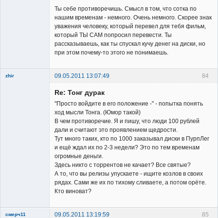
Владелец
Ты себе противоречишь. Смысл в том, что сотка по
сайта
нашим временам - немного. Очень немного. Скорее знак
Неактивен
уважения человеку, который перевел для тебя фильм,
который ТЫ САМ попросил перевести. Ты
рассказываешь, как ты спускал кучу денег на диски, но
при этом почему-то этого не понимаешь.
09.05.2011 13:07:49
84
zhir
Member
Re: Тонг дурак
Неактивен
"Просто войдите в его положение -" - попытка понять
ход мысли Тонга. (Юмор такой)
В чем противоречие. Я и пишу, что люди 100 рублей
дали и считают это проявлением щедрости.
Тут много таких, кто по 1000 заказывал диски в ПурпЛег
и ещё ждал их по 2-3 недели? Это по тем временам
огромные деньги.
Здесь никто с торрентов не качает? Все святые?
А то, что вы релизы упускаете - ищите козлов в своих
рядах. Сами же их по тихому сливаете, а потом орёте.
Кто виноват?
09.05.2011 13:19:59
85
смерч11