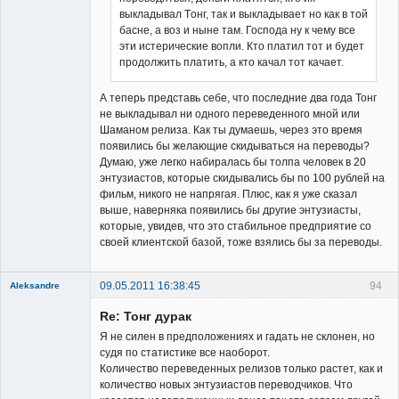
выкладывал Тoнг, так и выкладывает но как в той
басне, а воз и ныне там. Господа ну к чему все
эти истерические вопли. Кто платил тот и будет
продолжить платить, а кто качал тот качает.
А теперь представь себе, что последние два года Тонг
не выкладывал ни одного переведенного мной или
Шаманом релиза. Как ты думаешь, через это время
появились бы желающие скидываться на переводы?
Думаю, уже легко набиралась бы толпа человек в 20
энтузиастов, которые скидывались бы по 100 рублей на
фильм, никого не напрягая. Плюс, как я уже сказал
выше, наверняка появились бы другие энтузиасты,
которые, увидев, что это стабильное предприятие со
своей клиентской базой, тоже взялись бы за переводы.
09.05.2011 16:38:45
94
Aleksandre
Member
Re: Тонг дурак
Неактивен
Я не силен в предположениях и гадать не склонен, но
судя по статистике все наоборот.
Количество переведенных релизов только растет, как и
количество новых энтузиастов переводчиков. Что