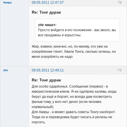
09.05.2011 12:47:37
78
Акира
Re: Тонг дурак
zhir пишет:
Просто войдите в его положение - вас много, вы
все продажны и корыстны.
Владелец
сайта
Жир, извини, конечно, но, по-моему, это уже на
Неактивен
оскорбление тянет. Хвали Тонга, сколько хочешь, но
меня оскорблять не надо.
09.05.2011 12:49:11
79
zhir
Member
Re: Тонг дурак
Неактивен
Для особо одарённых. Сообщение (первое) - в
юмористическом ключе. Я не одобряю халявы, когда
берут да ещё и борзят, но всегда дам посмотреть
фильм тому, у кого нет денег (если человек
нормальный).
Для Акиры - а может давать советы Тонгу наоборот.
Тогда он и переводчика будет писать и релизы не
портить.