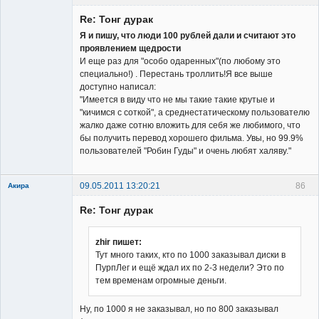
Member
Re: Тонг дурак
Неактивен
Я и пишу, что люди 100 рублей дали и считают это
проявлением щедрости
И еще раз для "особо одаренных"(по любому это
специально!) . Перестань троллить!Я все выше
доступно написал:
"Имеется в виду что не мы такие такие крутые и
"кичимся с соткой", а среднестатическому пользователю
жалко даже сотню вложить для себя же любимого, что
бы получить перевод хорошего фильма. Увы, но 99.9%
пользователей "Робин Гуды" и очень любят халяву."
09.05.2011 13:20:21
86
Акира
Re: Тонг дурак
zhir пишет:
Тут много таких, кто по 1000 заказывал диски в
ПурпЛег и ещё ждал их по 2-3 недели? Это по
Владелец
тем временам огромные деньги.
сайта
Неактивен
Ну, по 1000 я не заказывал, но по 800 заказывал