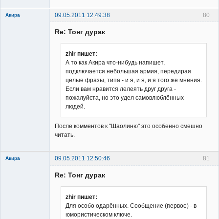
09.05.2011 12:49:38
80
Акира
Re: Тонг дурак
zhir пишет:
А то как Акира что-нибудь напишет,
подключается небольшая армия, передирая
Владелец
целые фразы, типа - и я, и я, и я того же мнения.
сайта
Если вам нравится лелеять друг друга -
Неактивен
пожалуйста, но это удел самовлюблённых
людей.
После комментов к "Шаолиню" это особенно смешно
читать.
09.05.2011 12:50:46
81
Акира
Re: Тонг дурак
zhir пишет:
Для особо одарённых. Сообщение (первое) - в
юмористическом ключе.