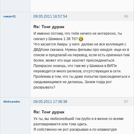
Неактивен
09.05.2011 16:57:54
96
смерч11
Member
Re: Тонг дурак
Неактивен
И именно потому, что тебе ничего не интересно, ты
скачал у Шамана 1.38 Тб?
Что касается Акиры :у него далеко не вся коллекция с
ДВДАзии скачана. Нужны фильмы про ниндзя- ищи их в
списке и предлагай на перевод, если есть оригинал-тем
более, может кто еще захочет присоединиться.
Прекрасно знаешь, что там же у Шамана в ВИПе
переводится много релизов, отсутствующих в сети.
Проблема в том, что ты даже попытки присоединиться к
скидывающимся не делаешь. Зачем тогда рот
раскрывать?
09.05.2011 17:36:38
97
Aleksandre
Member
Re: Тонг дурак
Неактивен
Ух ты, вы любезнейший так грубо и в жизни со всеми
разговариваете или тока здесь.
Я собственно не рот раскрываю а по клавиатуре