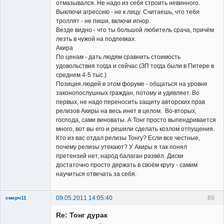
отмазывался. Не надо из себя строить невинного.
Выключи агрессию - не к лицу. Считаешь, что тебя
троллят - не пиши, включи игнор.
Везде видно - что ты большой любитель срача, причём
лезть в чужой на подпевках.
Акира
По ценам - дать людям сравнить стоимость
удовольствия тогда и сейчас (ЗП тогда были в Питере в
среднем 4-5 тыс.)
Позиция людей в этом форуме - общаться на уровне
законопослушных граждан, потому и удивляет. Во
первых, не надо переносить защиту авторских прав
релизов Акиры на весь инет в целом. Во-вторых,
господа, сами виноваты. А Тонг просто выпендривается
много, вот вы его и решили сделать козлом отпущения.
Кто из вас отдал релизы Тонгу? Если все честные,
почему релизы утекают? У Акиры я так понял
претензий нет, народ балаган развёл. Диски
достаточно просто держать в своём кругу - самим
научиться отвечать за себя.
09.05.2011 14:05:40
89
смерч11
Member
Re: Тонг дурак
Неактивен