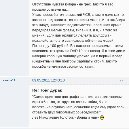
Отсутствие чувства юмора - не грех. Так что я вас
прощаю со всеми на...
У вас переизбыточно высокий ЧСВ, с таким даже как-то
зазорно подгавкивать из-за спины Акиры. А то как Акира
что-нибудь напишет, подключается небольшая армия,
передирая целые фразы, типа - и я, и я, и я того же
мнения. Если вам нравится лелеять друг друга -
пожалуйста, но это удел самовлюблённых людей.
По поводу 100 рублей. Вы наверно не знакомы с таким
явлением, как цены на DVD 10 лет назад. Я в свои диски
наверно хорошую машину угрохал. Да и первый плеер
(бюджетный) мне полторы зарплаты стоил. Так что
просьба не кичиться своими сотками...
09.05.2011 12:43:10
77
смерч11
Member
Re: Тонг дурак
Неактивен
"Самое приятное для графа занятие, за исключением
игры в бостон, которую он очень любил, было
положение слушающего, особенно когда ему удавалось
стравить двух говорливых собеседников."
Лев Николаевич Толстой, «Война и мир»