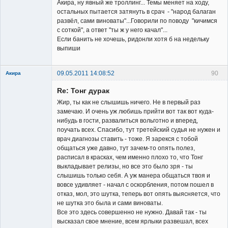
Акира, ну явный же троллинг... Темы меняет на ходу,
остальных пытается затянуть в срач - "народ балаган
развёл, сами виноваты"...Говорили по поводу "кичимся
с соткой", а ответ "ты ж у него качал"...
Если банить не хочешь, ридонли хотя б на недельку
выпиши
09.05.2011 14:08:52
90
Акира
Re: Тонг дурак
Жир, ты как не слышишь ничего. Не в первый раз
замечаю. И очень уж любишь прийти вот так вот куда-
нибудь в гости, развалиться вольготно и вперед,
поучать всех. Спасибо, тут третейский судья не нужен и
Владелец
врач диагнозы ставить - тоже. Я зарекся с тобой
сайта
общаться уже давно, тут зачем-то опять полез,
Неактивен
расписал в красках, чем именно плохо то, что Тонг
выкладывает релизы, но все это было зря - ты
слышишь только себя. А уж манера общаться твоя и
вовсе удивляет - начал с оскорбления, потом пошел в
отказ, мол, это шутка, теперь вот опять выясняется, что
не шутка это была и сами виноваты.
Все это здесь совершенно не нужно. Давай так - ты
высказал свое мнение, всем ярлыки развешал, всех