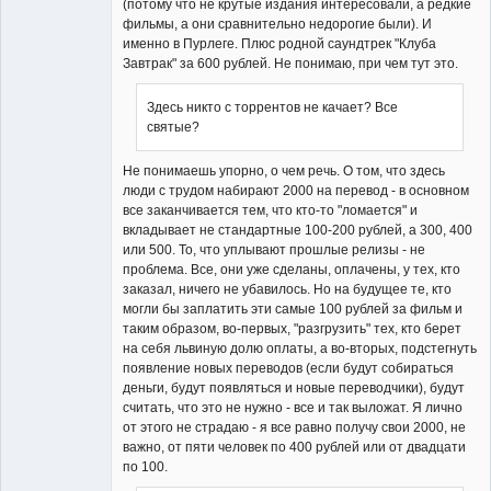
(потому что не крутые издания интересовали, а редкие
фильмы, а они сравнительно недорогие были). И
именно в Пурлеге. Плюс родной саундтрек "Клуба
Завтрак" за 600 рублей. Не понимаю, при чем тут это.
Здесь никто с торрентов не качает? Все
святые?
Не понимаешь упорно, о чем речь. О том, что здесь
люди с трудом набирают 2000 на перевод - в основном
все заканчивается тем, что кто-то "ломается" и
вкладывает не стандартные 100-200 рублей, а 300, 400
или 500. То, что уплывают прошлые релизы - не
проблема. Все, они уже сделаны, оплачены, у тех, кто
заказал, ничего не убавилось. Но на будущее те, кто
могли бы заплатить эти самые 100 рублей за фильм и
таким образом, во-первых, "разгрузить" тех, кто берет
на себя львиную долю оплаты, а во-вторых, подстегнуть
появление новых переводов (если будут собираться
деньги, будут появляться и новые переводчики), будут
считать, что это не нужно - все и так выложат. Я лично
от этого не страдаю - я все равно получу свои 2000, не
важно, от пяти человек по 400 рублей или от двадцати
по 100.