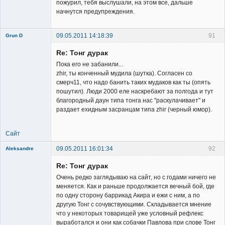
пожурил, тебя выслушали, на этом все, дальше
начнутся предупреждения.
09.05.2011 14:18:39
91
Grun D
Re: Тонг дурак
Пока его не забанили...
zhir, ты конченный мудила (шутка). Согласен со
смерч11, что надо банить таких мудаков как ты (опять
пошутил). Люди 2000 еле наскребают за полгода и тут
Member
благородный даун типа тонга нас "раскулачивает" и
раздает ехидным засранцам типа zhir (черный юмор).
Неактивен
Сайт
09.05.2011 16:01:34
92
Aleksandre
Member
Re: Тонг дурак
Неактивен
Очень редко заглядываю на сайт, но с годами ничего не
меняется. Как и раньше продолжается вечный бой, где
по одну сторону баррикад Акира и ежи с ним, а по
другую Тонг с сочувствующими. Складывается мнение
что у некоторых товарищей уже условный рефлекс
выработался и они как собачки Павлова при слове Тонг