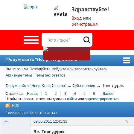
Здравствуйте!
Вход
или
регистрация
Форум сайта "Hong Kong Cinema"
Вы не вошли.
Пожалуйста, войдите или зарегистрируйтесь.
Форум
Активные темы
Темы без ответов
Новости
→
Тонг дурак
Форум сайта "Hong Kong Cinema"
→
Объявления
Пользователи
Страницы
Назад
1
2
3
4
5
6
Далее
Чтобы отправить ответ, вы должны
войти
или
зарегистрироваться
Поиск
RSS
Сообщения с 76 по 100 из 141
09.05.2011 12:41:31
76
zhir
Member
Re: Тонг дурак
Неактивен