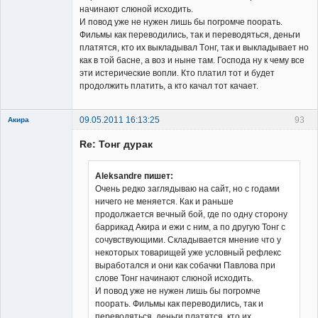
начинают слюной исходить.
И повод уже не нужен лишь бы погромче поорать.
Фильмы как переводились, так и переводяться, деньги
платятся, кто их выкладывал Тoнг, так и выкладывает но
как в той басне, а воз и ныне там. Господа ну к чему все
эти истерические вопли. Кто платил тот и будет
продолжить платить, а кто качал тот качает.
09.05.2011 16:13:25
93
Акира
Re: Тонг дурак
Aleksandre пишет:
Очень редко заглядываю на сайт, но с годами
ничего не меняется. Как и раньше
Владелец
продолжается вечный бой, где по одну сторону
сайта
баррикад Акира и ежи с ним, а по другую Тонг с
Неактивен
сочувствующими. Складывается мнение что у
некоторых товарищей уже условный рефлекс
выработался и они как собачки Павлова при
слове Тонг начинают слюной исходить.
И повод уже не нужен лишь бы погромче
поорать. Фильмы как переводились, так и
переводяться, деньги платятся, кто их