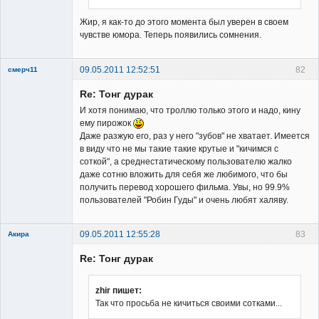
Владелец
сайта
Жир, я как-то до этого момента был уверен в своем
Неактивен
чувстве юмора. Теперь появились сомнения.
09.05.2011 12:52:51
82
смерч11
Member
Re: Тонг дурак
Неактивен
И хотя понимаю, что троллю только этого и надо, кину
ему пирожок
Даже разжую его, раз у него "зубов" не хватает. Имеется
в виду что не мы такие такие крутые и "кичимся с
соткой", а среднестатическому пользователю жалко
даже сотню вложить для себя же любимого, что бы
получить перевод хорошего фильма. Увы, но 99.9%
пользователей "Робин Гуды" и очень любят халяву.
09.05.2011 12:55:28
83
Акира
Re: Тонг дурак
zhir пишет:
Так что просьба не кичиться своими сотками...