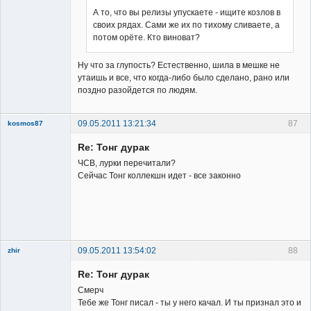
А то, что вы релизы упускаете - ищите козлов в
своих рядах. Сами же их по тихому сливаете, а
потом орёте. Кто виноват?
Ну что за глупость? Естественно, шила в мешке не
утаишь и все, что когда-либо было сделано, рано или
поздно разойдется по людям.
09.05.2011 13:21:34
87
kosmos87
Re: Тонг дурак
ЧСВ, лурки перечитали?
Сейчас Тонг коллекшн идет - все законно
Заблокирован
Неактивен
09.05.2011 13:54:02
88
zhir
Member
Re: Тонг дурак
Неактивен
Смерч
Тебе же Тонг писал - ты у него качал. И ты признал это и