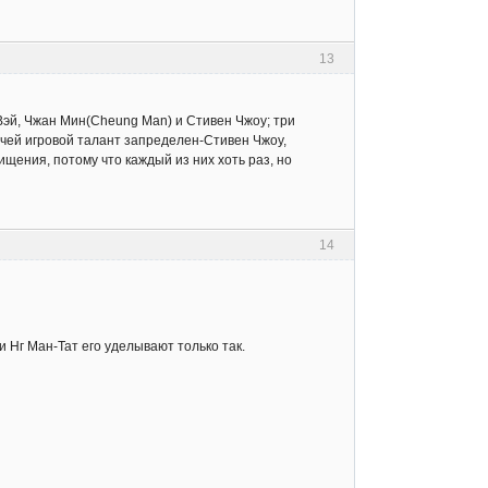
13
Вэй, Чжан Мин(Cheung Man) и Стивен Чжоу; три
а чей игровой талант запределен-Стивен Чжоу,
щения, потому что каждый из них хоть раз, но
14
и Нг Ман-Тат его уделывают только так.