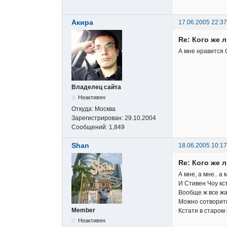
Акира
17.06.2005 22:37
Re: Кого же 
А мне нравится 
Владелец сайта
Неактивен
Откуда:
Москва
Зарегистрирован:
29.10.2004
Сообщений:
1,849
Shan
18.06.2005 10:17
Re: Кого же 
А мне, а мне.. а
И Стивен Чоу к
Вообще ж все жа
Можно сотворить
Member
Кстати в старом
Неактивен