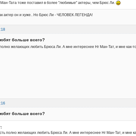
г Ман-Тата тоже поставил в более "любимые" актеры, чем Брюс Ли.
ак актер он и хуже.. Но Брюс Ли - ЧЕЛОВЕК ЛЕГЕНДА!
:18
любят больше всего?
 полно желающих любить Брюса Ли. А мне интереснее Нг Ман-Тат, и мне как-то 
:16
любят больше всего?
:
сть полно желающих любить Брюса Ли. А мне интереснее Нг Ман-Тат, и мне как