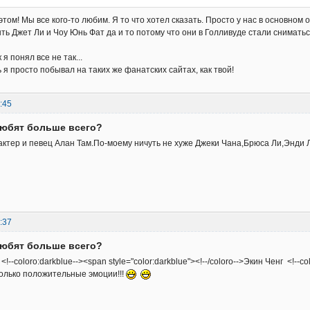
 этом! Мы все кого-то любим. Я то что хотел сказать. Просто у нас в основном 
ть Джет Ли и Чоу Юнь Фат да и то потому что они в Голливуде стали сниматьс
к я понял все не так...
 я просто побывал на таких же фанатских сайтах, как твой!
:45
любят больше всего?
ктер и певец Алан Там.По-моему ничуть не хуже Джеки Чана,Брюса Ли,Энди Ла
:37
любят больше всего?
!--coloro:darkblue--><span style="color:darkblue"><!--/coloro-->Экин Ченг <!--col
только положительные эмоции!!!