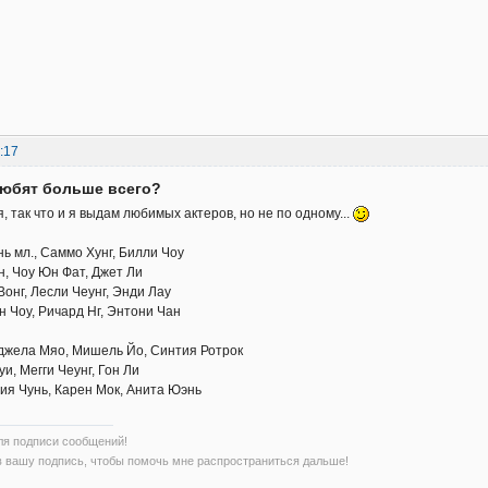
:17
любят больше всего?
, так что и я выдам любимых актеров, но не по одному...
ь мл., Саммо Хунг, Билли Чоу
н, Чоу Юн Фат, Джет Ли
Вонг, Лесли Чеунг, Энди Лау
н Чоу, Ричард Нг, Энтони Чан
джела Мяо, Мишель Йо, Синтия Ротрок
и, Мегги Чеунг, Гон Ли
ия Чунь, Карен Мок, Анита Юэнь
ля подписи сообщений!
в вашу подпись, чтобы помочь мне распространиться дальше!