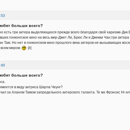
:53
любят больше всего?
ино есть три актера выделяющихся прежде всего благодаря свой харизме-Дик 
вших гонконгское кино на весь мир-Джет Ли, Брюс Ли и Джекки Чан;три актер
н Там. Но нет в гонконгском кино прошлого века актеров не вызывающих восхи
 всем миром.
[/i]
:40
любят больше всего?
са.
 имеется в виду актриса Шарла Чеунг?
мечал за Аланом Тамом запредельного актерского таланта. Те же Фрэнсис Нг ил