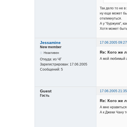
Так дело то не в
ну еще может бы
откликнуться.
А у "буржуев", ка
Хотя может быть
Jessamine
17.06.2005 09:27
New member
Re: Кого же 
Неактивен
А мой любимый а
Откуда:
из ЧГ
Зарегистрирован:
17.06.2005
Сообщений:
5
Guest
17.06.2005 21:35
Гость
Re: Кого же 
А мне нравиться <
А к Джеки Чану 