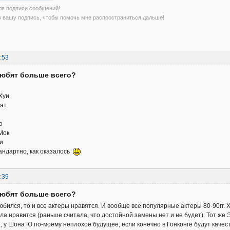
ля подписи сообщений!
в вашу подпись, чтобы помочь мне распространиться дальше!
:53
любят больше всего?
Хуи
ат
о
Мок
и
андартно, как оказалось
:39
любят больше всего?
бился, то и все актеры нравятся. И вообще все популярные актеры 80-90гг. Х
ла нравится (раньше считала, что достойной замены нет и не будет). Тот же
, у Шона Ю по-моему неплохое будущее, если конечно в Гонконге будут каче