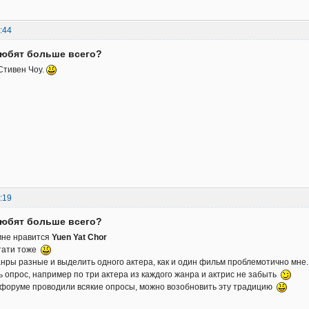
:44
любят больше всего?
Стивен Чоу.
:19
любят больше всего?
 мне нравится
Yuen Yat Chor
стати тоже
нры разные и выделить одного актера, как и один фильм проблемотично мне.
 опрос, например по три актера из каждого жанра и актрис не забыть
 форуме проводили всякие опросы, можно возобновить эту традицию