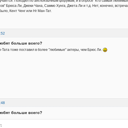
учается. Походил по англоязычным форумам, и в опросе "Кто самый любимы
в" Брюса Ли, Джеки Чана, Саммо Хунга, Джета Ли и т.д. Нет, конечно, встреча
ыло, Кент Ченг или Нг Ман-Тат.
:52
любят больше всего?
ан-Тата тоже поставил в более "любимые" актеры, чем Брюс Ли.
:48
любят больше всего?
: