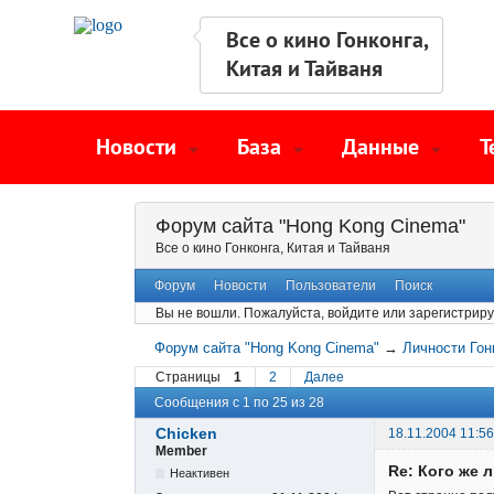
Все о кино Гонконга,
Китая и Тайваня
Новости
База
Данные
Т
Форум сайта "Hong Kong Cinema"
Все о кино Гонконга, Китая и Тайваня
Форум
Новости
Пользователи
Поиск
Вы не вошли.
Пожалуйста, войдите или зарегистриру
Форум сайта "Hong Kong Cinema"
→
Личности Гон
Страницы
1
2
Далее
Сообщения с 1 по 25 из 28
Chicken
18.11.2004 11:56
Member
Re: Кого же 
Неактивен