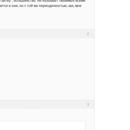
й актер", большинство не называет любимых всеми
ются и они, но с той же периодичностью, как, мне
2
3