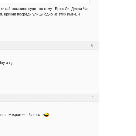
о китайском кино судят по кому - Брюс Ли, Джеки Чан,
я. Крикни посреди улицы одно из этих имен, и
6
у и.т.д.
7
orc--></span><!--/colorc-->