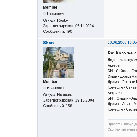
Member
Неактивен
Откуда:
Rostov
Зарегистрирован:
05.11.2004
Сообщений:
490
Shan
20.06.2005 10:05
Re: Кого же 
Ладно, заикнулся
Актеры:
БИ - Саймон Юэн
Экшн - Джеки Ча
Member
Драма - Энтони 
Комедия - Стиве
Неактивен
Актрисы:
Откуда:
Иваново
БИ + Экшин - Ан
Зарегистрирован:
29.10.2004
Драма - Анита Му
Сообщений:
158
Комедия - Сесил
Привет! Я вирус д
Скопируйте меня 