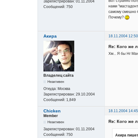
Вот странно пол
Зарегистрирован:
01.11.2004
нами "мастадонто
Сообщений:
750
самому смешно б
Почему?
Акира
18.11.2004 12:50
Re: Кого же 
Хм... Я бы Нг М
Владелец сайта
Неактивен
Откуда:
Москва
Зарегистрирован:
29.10.2004
Сообщений:
1,849
Chicken
18.11.2004 14:45
Member
Re: Кого же 
Неактивен
Зарегистрирован:
01.11.2004
Сообщений:
750
Акира пишет