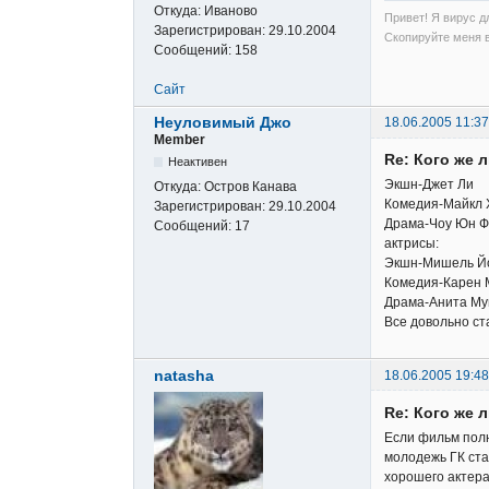
Откуда:
Иваново
Привет! Я вирус д
Зарегистрирован:
29.10.2004
Скопируйте меня 
Сообщений:
158
Сайт
Неуловимый Джо
18.06.2005 11:37
Member
Re: Кого же 
Неактивен
Экшн-Джет Ли
Откуда:
Остров Канава
Комедия-Майкл 
Зарегистрирован:
29.10.2004
Драма-Чоу Юн Ф
Сообщений:
17
актрисы:
Экшн-Мишель Й
Комедия-Карен 
Драма-Анита Му
Все довольно ст
natasha
18.06.2005 19:48
Re: Кого же 
Если фильм полю
молодежь ГК ста
хорошего актера